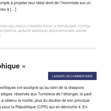
ts à projeter leur idéal droit de l’hommiste sur un
 peu à […]
RUNO GOLLNISCH
,
CONGRÈS POUR LA RÉPUBLIQUE
,
COPTES
,
,
ETTAKATOL
,
MONCEF MARZOUKI
,
MOUSTAPHA BEN JAAFAR
,
E
phique »
LAISSER UN COMMENTAIRE
litiques ont souligné qu’au sein de la diaspora
 sièges réservés aux Tunisiens de l’étranger, le parti
a obtenu la moitié, plus du double de son principal
s pour la République (CPR) qui en décroche 4. En