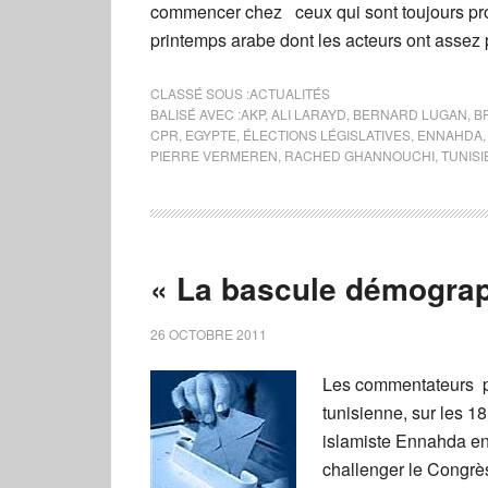
commencer chez ceux qui sont toujours promp
printemps arabe dont les acteurs ont assez
CLASSÉ SOUS :
ACTUALITÉS
BALISÉ AVEC :
AKP
,
ALI LARAYD
,
BERNARD LUGAN
,
B
CPR
,
EGYPTE
,
ÉLECTIONS LÉGISLATIVES
,
ENNAHDA
PIERRE VERMEREN
,
RACHED GHANNOUCHI
,
TUNISI
« La bascule démogra
26 OCTOBRE 2011
Les commentateurs po
tunisienne, sur les 18
islamiste Ennahda en 
challenger le Congrè