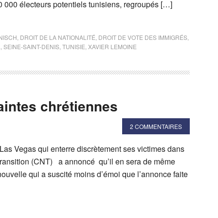
000 électeurs potentiels tunisiens, regroupés […]
NISCH
,
DROIT DE LA NATIONALITÉ
,
DROIT DE VOTE DES IMMIGRÉS
,
L
,
SEINE-SAINT-DENIS
,
TUNISIE
,
XAVIER LEMOINE
aintes chrétiennes
2 COMMENTAIRES
e Las Vegas qui enterre discrètement ses victimes dans
e transition (CNT) a annoncé qu’il en sera de même
ouvelle qui a suscité moins d’émoi que l’annonce faite