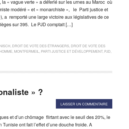
, la « vague verte » a déferlé sur les urnes au Maroc où
iste modéré » et « monarchiste », le Parti justice et
 a remporté une large victoire aux législatives de ce
ièges sur 395. Le PJD comptait […]
NISCH
,
DROIT DE VOTE DES ÉTRANGERS
,
DROIT DE VOTE DES
L'HOMME
,
MONTFERMEIL
,
PARTI JUSTICE ET DÉVELOPPEMENT
,
PJD
,
onaliste » ?
LAISSER UN COMMENTAIRE
ues et d’un chômage flirtant avec le seuil des 20%, le
 Tunisie ont fait l’effet d’une douche froide. A