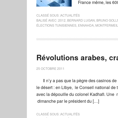
France même, les 600 
CLASSÉ SOUS :
ACTUALITÉS
BALISÉ AVEC :
2012
,
BERNARD LUGAN
,
BRUNO GOLL
ÉLECTIONS TUNISIENNES
,
ENNAHDA
,
MONTFERMEI
Révolutions arabes, cr
25 OCTOBRE 2011
Il n’y a pas que la pègre des casinos d
le désert : en Libye, le Conseil national d
avec la dépouille du colonel Kadhafi. Une n
dimanche par le président du […]
CLASSÉ SOUS :
ACTUALITÉS