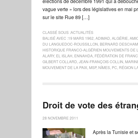
élections de décembre 1991 qui a débouché su
vague verte » lors des législatives en mai pro
sur le site Rue 89 […]
CLASSÉ SOUS :
ACTUALITÉS
BALISÉ AVEC :
19 MARS 1962
,
ADIMAD
,
ALGÉRIE
,
AMI
DU LANGUEDOC-ROUSSILLON
,
BERNARD DESCHAM
HISTORIQUE FRANCO-ALGÉRIEN MOUVEMENTS DE LA
ALARY
,
EL ISLAH
,
ENNAHDA
,
FÉDÉRATION DE FRANC
GILBERT COLLARD
,
JEAN-FRANÇOIS COLLIN
,
MARIN
MOUVEMENT DE LA PAIX
,
MSP
,
NÎMES
,
PC
,
RÉGION L
Droit de vote des étran
28 NOVEMBRE 2011
Après la Tunisie et s