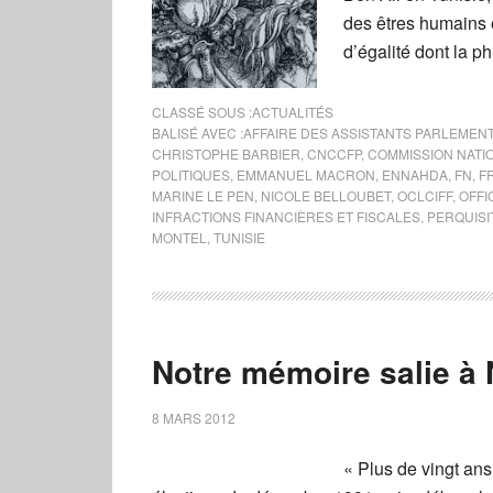
des êtres humains e
d’égalité dont la p
CLASSÉ SOUS :
ACTUALITÉS
BALISÉ AVEC :
AFFAIRE DES ASSISTANTS PARLEMEN
CHRISTOPHE BARBIER
,
CNCCFP
,
COMMISSION NATI
POLITIQUES
,
EMMANUEL MACRON
,
ENNAHDA
,
FN
,
F
MARINE LE PEN
,
NICOLE BELLOUBET
,
OCLCIFF
,
OFFI
INFRACTIONS FINANCIÈRES ET FISCALES
,
PERQUISI
MONTEL
,
TUNISIE
Notre mémoire salie à
8 MARS 2012
« Plus de vingt ans