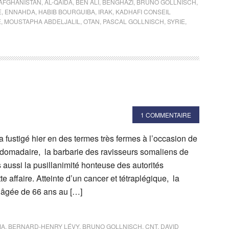
AFGHANISTAN
,
AL-QAIDA
,
BEN ALI
,
BENGHAZI
,
BRUNO GOLLNISCH
,
E
,
ENNAHDA
,
HABIB BOURGUIBA
,
IRAK
,
KADHAFI CONSEIL
E
,
MOUSTAPHA ABDELJALIL
,
OTAN
,
PASCAL GOLLNISCH
,
SYRIE
,
1 COMMENTAIRE
 fustigé hier en des termes très fermes à l’occasion de
domadaire, la barbarie des ravisseurs somaliens de
aussi la pusillanimité honteuse des autorités
e affaire. Atteinte d’un cancer et tétraplégique, la
se âgée de 66 ans au […]
MA
,
BERNARD-HENRY LÉVY
,
BRUNO GOLLNISCH
,
CNT
,
DAVID