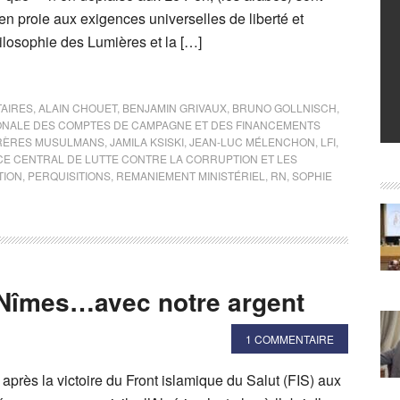
n proie aux exigences universelles de liberté et
hilosophie des Lumières et la […]
TAIRES
,
ALAIN CHOUET
,
BENJAMIN GRIVAUX
,
BRUNO GOLLNISCH
,
ONALE DES COMPTES DE CAMPAGNE ET DES FINANCEMENTS
RÈRES MUSULMANS
,
JAMILA KSISKI
,
JEAN-LUC MÉLENCHON
,
LFI
,
CE CENTRAL DE LUTTE CONTRE LA CORRUPTION ET LES
TION
,
PERQUISITIONS
,
REMANIEMENT MINISTÉRIEL
,
RN
,
SOPHIE
 Nîmes…avec notre argent
1 COMMENTAIRE
 après la victoire du Front islamique du Salut (FIS) aux