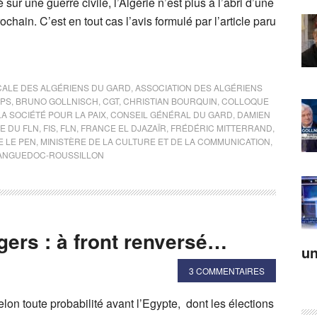
r une guerre civile, l’Algérie n’est plus à l’abri d’une
chain. C’est en tout cas l’avis formulé par l’article paru
CALE DES ALGÉRIENS DU GARD
,
ASSOCIATION DES ALGÉRIENS
PS
,
BRUNO GOLLNISCH
,
CGT
,
CHRISTIAN BOURQUIN
,
COLLOQUE
 SOCIÉTÉ POUR LA PAIX
,
CONSEIL GÉNÉRAL DU GARD
,
DAMIEN
E DU FLN
,
FIS
,
FLN
,
FRANCE EL DJAZAÏR
,
FRÉDÉRIC MITTERRAND
,
E LE PEN
,
MINISTÈRE DE LA CULTURE ET DE LA COMMUNICATION
,
ANGUEDOC-ROUSSILLON
gers : à front renversé…
un
3 COMMENTAIRES
elon toute probabilité avant l’Egypte, dont les élections