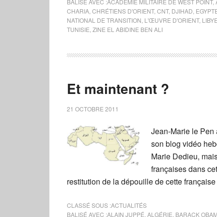
BALISÉ AVEC :
ACADÉMIE MILITAIRE DE WEST POINT
,
CHARIA
,
CHRÉTIENS D'ORIENT
,
CNT
,
DJIHAD
,
EGYPT
NATIONAL DE TRANSITION
,
L'ŒUVRE D'ORIENT
,
LIBY
TUNISIE
,
ZINE EL ABIDINE BEN ALI
Et maintenant ?
21 OCTOBRE 2011
Jean-Marie le Pen a
son blog vidéo heb
Marie Dedieu, mais 
françaises dans cett
restitution de la dépouille de cette françai
CLASSÉ SOUS :
ACTUALITÉS
BALISÉ AVEC :
ALAIN JUPPÉ
,
ALGÉRIE
,
BARACK OBA