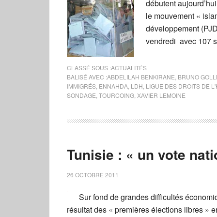
débutent aujourd’hui
le mouvement « islam
développement (PJD),
vendredi avec 107 s
CLASSÉ SOUS :
ACTUALITÉS
BALISÉ AVEC :
ABDELILAH BENKIRANE
,
BRUNO GOLL
IMMIGRÉS
,
ENNAHDA
,
LDH
,
LIGUE DES DROITS DE 
SONDAGE
,
TOURCOING
,
XAVIER LEMOINE
Tunisie : « un vote nati
26 OCTOBRE 2011
Sur fond de grandes difficultés économiq
résultat des « premières élections libres » en