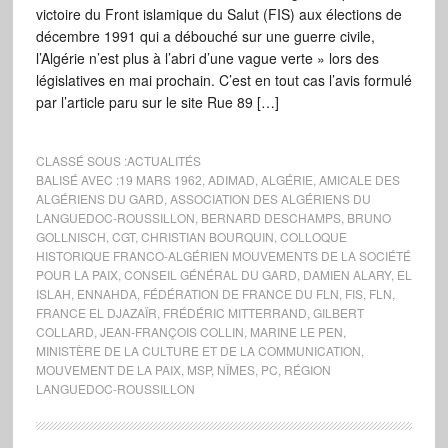
victoire du Front islamique du Salut (FIS) aux élections de
décembre 1991 qui a débouché sur une guerre civile,
l’Algérie n’est plus à l’abri d’une vague verte » lors des
législatives en mai prochain. C’est en tout cas l’avis formulé
par l’article paru sur le site Rue 89 […]
CLASSÉ SOUS :
ACTUALITÉS
BALISÉ AVEC :
19 MARS 1962
,
ADIMAD
,
ALGÉRIE
,
AMICALE DES
ALGÉRIENS DU GARD
,
ASSOCIATION DES ALGÉRIENS DU
LANGUEDOC-ROUSSILLON
,
BERNARD DESCHAMPS
,
BRUNO
GOLLNISCH
,
CGT
,
CHRISTIAN BOURQUIN
,
COLLOQUE
HISTORIQUE FRANCO-ALGÉRIEN MOUVEMENTS DE LA SOCIÉTÉ
POUR LA PAIX
,
CONSEIL GÉNÉRAL DU GARD
,
DAMIEN ALARY
,
EL
ISLAH
,
ENNAHDA
,
FÉDÉRATION DE FRANCE DU FLN
,
FIS
,
FLN
,
FRANCE EL DJAZAÏR
,
FRÉDÉRIC MITTERRAND
,
GILBERT
COLLARD
,
JEAN-FRANÇOIS COLLIN
,
MARINE LE PEN
,
MINISTÈRE DE LA CULTURE ET DE LA COMMUNICATION
,
MOUVEMENT DE LA PAIX
,
MSP
,
NÎMES
,
PC
,
RÉGION
LANGUEDOC-ROUSSILLON