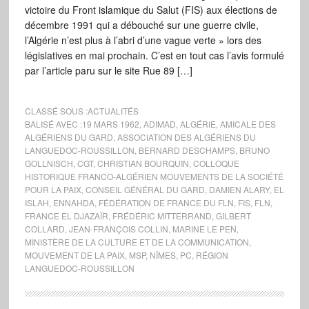
victoire du Front islamique du Salut (FIS) aux élections de
décembre 1991 qui a débouché sur une guerre civile,
l’Algérie n’est plus à l’abri d’une vague verte » lors des
législatives en mai prochain. C’est en tout cas l’avis formulé
par l’article paru sur le site Rue 89 […]
CLASSÉ SOUS :
ACTUALITÉS
BALISÉ AVEC :
19 MARS 1962
,
ADIMAD
,
ALGÉRIE
,
AMICALE DES
ALGÉRIENS DU GARD
,
ASSOCIATION DES ALGÉRIENS DU
LANGUEDOC-ROUSSILLON
,
BERNARD DESCHAMPS
,
BRUNO
GOLLNISCH
,
CGT
,
CHRISTIAN BOURQUIN
,
COLLOQUE
HISTORIQUE FRANCO-ALGÉRIEN MOUVEMENTS DE LA SOCIÉTÉ
POUR LA PAIX
,
CONSEIL GÉNÉRAL DU GARD
,
DAMIEN ALARY
,
EL
ISLAH
,
ENNAHDA
,
FÉDÉRATION DE FRANCE DU FLN
,
FIS
,
FLN
,
FRANCE EL DJAZAÏR
,
FRÉDÉRIC MITTERRAND
,
GILBERT
COLLARD
,
JEAN-FRANÇOIS COLLIN
,
MARINE LE PEN
,
MINISTÈRE DE LA CULTURE ET DE LA COMMUNICATION
,
MOUVEMENT DE LA PAIX
,
MSP
,
NÎMES
,
PC
,
RÉGION
LANGUEDOC-ROUSSILLON