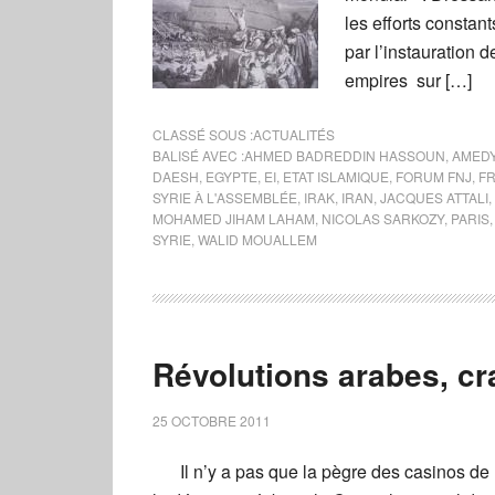
les efforts consta
par l’instauration 
empires sur […]
CLASSÉ SOUS :
ACTUALITÉS
BALISÉ AVEC :
AHMED BADREDDIN HASSOUN
,
AMEDY
DAESH
,
EGYPTE
,
EI
,
ETAT ISLAMIQUE
,
FORUM FNJ
,
F
SYRIE À L'ASSEMBLÉE
,
IRAK
,
IRAN
,
JACQUES ATTALI
,
MOHAMED JIHAM LAHAM
,
NICOLAS SARKOZY
,
PARIS
SYRIE
,
WALID MOUALLEM
Révolutions arabes, cr
25 OCTOBRE 2011
Il n’y a pas que la pègre des casinos d