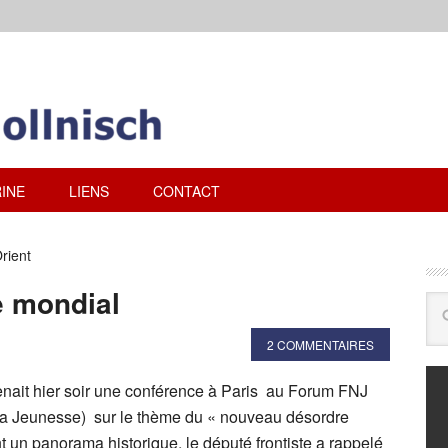
INE
LIENS
CONTACT
rient
e mondial
2 COMMENTAIRES
nait hier soir une conférence à Paris au Forum FNJ
 la Jeunesse) sur le thème du « nouveau désordre
 un panorama historique, le député frontiste a rappelé