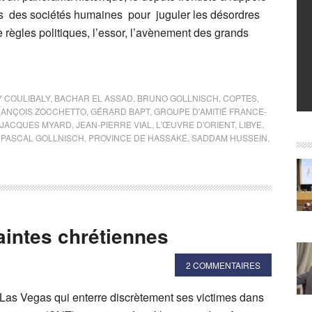
nts des sociétés humaines pour juguler les désordres
de règles politiques, l’essor, l’avènement des grands
 COULIBALY
,
BACHAR EL ASSAD
,
BRUNO GOLLNISCH
,
COPTES
,
RANÇOIS ZOCCHETTO
,
GÉRARD BAPT
,
GROUPE D'AMITIÉ FRANCE-
JACQUES MYARD
,
JEAN-PIERRE VIAL
,
L'ŒUVRE D'ORIENT
,
LIBYE
,
,
PASCAL GOLLNISCH
,
PROVINCE DE HASSAKÉ
,
SADDAM HUSSEIN
,
aintes chrétiennes
2 COMMENTAIRES
e Las Vegas qui enterre discrètement ses victimes dans