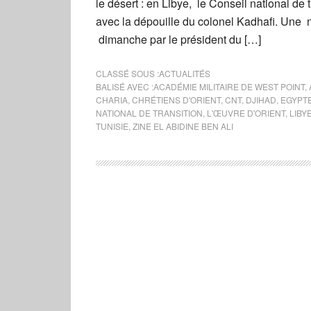
le désert : en Libye, le Conseil national d
avec la dépouille du colonel Kadhafi. Une n
dimanche par le président du […]
CLASSÉ SOUS :
ACTUALITÉS
BALISÉ AVEC :
ACADÉMIE MILITAIRE DE WEST POINT
,
CHARIA
,
CHRÉTIENS D'ORIENT
,
CNT
,
DJIHAD
,
EGYPT
NATIONAL DE TRANSITION
,
L'ŒUVRE D'ORIENT
,
LIBY
TUNISIE
,
ZINE EL ABIDINE BEN ALI