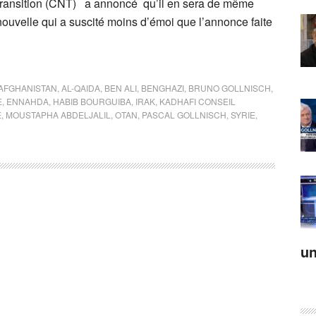
e transition (CNT) a annoncé qu’il en sera de même
ouvelle qui a suscité moins d’émoi que l’annonce faite
AFGHANISTAN
,
AL-QAIDA
,
BEN ALI
,
BENGHAZI
,
BRUNO GOLLNISCH
,
E
,
ENNAHDA
,
HABIB BOURGUIBA
,
IRAK
,
KADHAFI CONSEIL
E
,
MOUSTAPHA ABDELJALIL
,
OTAN
,
PASCAL GOLLNISCH
,
SYRIE
,
un