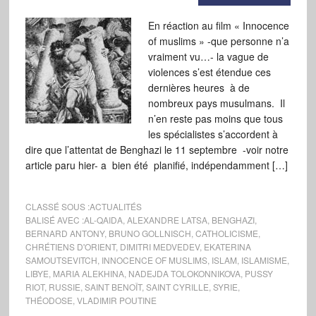
En réaction au film « Innocence
of muslims » -que personne n’a
vraiment vu…- la vague de
violences s’est étendue ces
dernières heures à de
nombreux pays musulmans. Il
n’en reste pas moins que tous
les spécialistes s’accordent à
dire que l’attentat de Benghazi le 11 septembre -voir notre
article paru hier- a bien été planifié, indépendamment […]
CLASSÉ SOUS :
ACTUALITÉS
BALISÉ AVEC :
AL-QAIDA
,
ALEXANDRE LATSA
,
BENGHAZI
,
BERNARD ANTONY
,
BRUNO GOLLNISCH
,
CATHOLICISME
,
CHRÉTIENS D'ORIENT
,
DIMITRI MEDVEDEV
,
EKATERINA
SAMOUTSEVITCH
,
INNOCENCE OF MUSLIMS
,
ISLAM
,
ISLAMISME
,
LIBYE
,
MARIA ALEKHINA
,
NADEJDA TOLOKONNIKOVA
,
PUSSY
RIOT
,
RUSSIE
,
SAINT BENOÎT
,
SAINT CYRILLE
,
SYRIE
,
THÉODOSE
,
VLADIMIR POUTINE