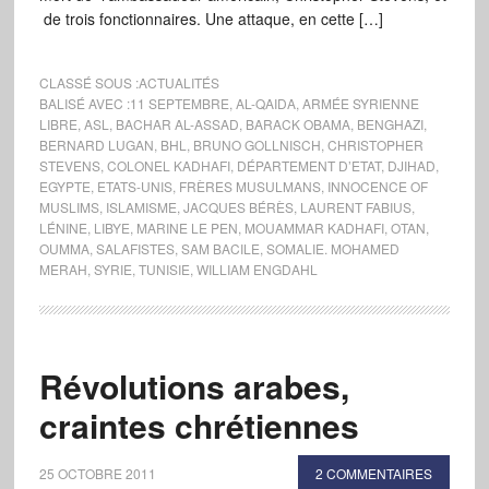
de trois fonctionnaires. Une attaque, en cette […]
CLASSÉ SOUS :
ACTUALITÉS
BALISÉ AVEC :
11 SEPTEMBRE
,
AL-QAIDA
,
ARMÉE SYRIENNE
LIBRE
,
ASL
,
BACHAR AL-ASSAD
,
BARACK OBAMA
,
BENGHAZI
,
BERNARD LUGAN
,
BHL
,
BRUNO GOLLNISCH
,
CHRISTOPHER
STEVENS
,
COLONEL KADHAFI
,
DÉPARTEMENT D’ETAT
,
DJIHAD
,
EGYPTE
,
ETATS-UNIS
,
FRÈRES MUSULMANS
,
INNOCENCE OF
MUSLIMS
,
ISLAMISME
,
JACQUES BÉRÈS
,
LAURENT FABIUS
,
LÉNINE
,
LIBYE
,
MARINE LE PEN
,
MOUAMMAR KADHAFI
,
OTAN
,
OUMMA
,
SALAFISTES
,
SAM BACILE
,
SOMALIE. MOHAMED
MERAH
,
SYRIE
,
TUNISIE
,
WILLIAM ENGDAHL
Révolutions arabes,
craintes chrétiennes
25 OCTOBRE 2011
2 COMMENTAIRES