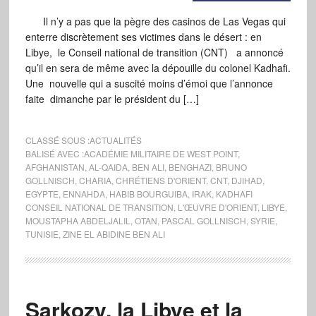
Il n’y a pas que la pègre des casinos de Las Vegas qui
enterre discrètement ses victimes dans le désert : en
Libye, le Conseil national de transition (CNT) a annoncé
qu’il en sera de même avec la dépouille du colonel Kadhafi.
Une nouvelle qui a suscité moins d’émoi que l’annonce
faite dimanche par le président du […]
CLASSÉ SOUS :
ACTUALITÉS
BALISÉ AVEC :
ACADÉMIE MILITAIRE DE WEST POINT
,
AFGHANISTAN
,
AL-QAIDA
,
BEN ALI
,
BENGHAZI
,
BRUNO
GOLLNISCH
,
CHARIA
,
CHRÉTIENS D'ORIENT
,
CNT
,
DJIHAD
,
EGYPTE
,
ENNAHDA
,
HABIB BOURGUIBA
,
IRAK
,
KADHAFI
CONSEIL NATIONAL DE TRANSITION
,
L'ŒUVRE D'ORIENT
,
LIBYE
,
MOUSTAPHA ABDELJALIL
,
OTAN
,
PASCAL GOLLNISCH
,
SYRIE
,
TUNISIE
,
ZINE EL ABIDINE BEN ALI
Sarkozy, la Libye et la