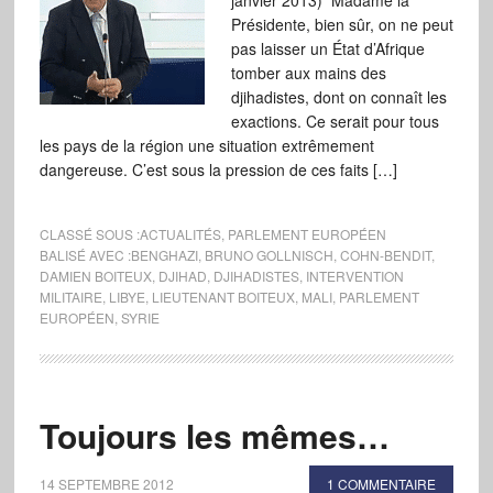
janvier 2013) Madame la
Présidente, bien sûr, on ne peut
pas laisser un État d’Afrique
tomber aux mains des
djihadistes, dont on connaît les
exactions. Ce serait pour tous
les pays de la région une situation extrêmement
dangereuse. C’est sous la pression de ces faits […]
CLASSÉ SOUS :
ACTUALITÉS
,
PARLEMENT EUROPÉEN
BALISÉ AVEC :
BENGHAZI
,
BRUNO GOLLNISCH
,
COHN-BENDIT
,
DAMIEN BOITEUX
,
DJIHAD
,
DJIHADISTES
,
INTERVENTION
MILITAIRE
,
LIBYE
,
LIEUTENANT BOITEUX
,
MALI
,
PARLEMENT
EUROPÉEN
,
SYRIE
Toujours les mêmes…
14 SEPTEMBRE 2012
1 COMMENTAIRE