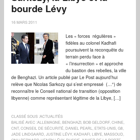
bourde Lévy
16 MARS 2011
Les « forces régulières »
fidèles au colonel Kadhafi
poursuivent la reconquête du
terrain perdu face à
« l’insurrection » et approche
du bastion des rebelles, la ville
de Benghazi. Un article publié par Le Post aujourd’hui
relève que Nicolas Sarkozy qui s’est empressé (…°) de
reconnaître le Conseil national de transition (opposition
libyenne) comme représentant légitime de la Libye, […]
CLASSÉ SOUS :
ACTUALITÉS
BALISÉ AVEC :
ALLEMAGNE
,
BENGHAZI
,
BOB GELDORF
,
CHINE
,
CNT
,
CONSEIL DE SÉCURITÉ
,
DANIEL PEARL
,
ETATS-UNIS
,
G8
,
JADE LINDGAARD
,
JUSTINE LÉVY
,
KADHAFI
,
LIBYE
,
MASSOUD
,
ONU BERNARD-HENRY LÉVY
,
RUSSIE
,
XAVIER DE LA PORTE