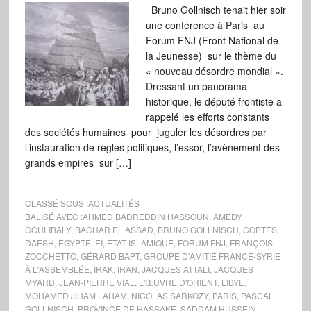
Bruno Gollnisch tenait hier soir
une conférence à Paris au
Forum FNJ (Front National de
la Jeunesse) sur le thème du
« nouveau désordre mondial ».
Dressant un panorama
historique, le député frontiste a
rappelé les efforts constants
des sociétés humaines pour juguler les désordres par
l’instauration de règles politiques, l’essor, l’avènement des
grands empires sur […]
CLASSÉ SOUS :
ACTUALITÉS
BALISÉ AVEC :
AHMED BADREDDIN HASSOUN
,
AMEDY
COULIBALY
,
BACHAR EL ASSAD
,
BRUNO GOLLNISCH
,
COPTES
,
DAESH
,
EGYPTE
,
EI
,
ETAT ISLAMIQUE
,
FORUM FNJ
,
FRANÇOIS
ZOCCHETTO
,
GÉRARD BAPT
,
GROUPE D'AMITIÉ FRANCE-SYRIE
À L'ASSEMBLÉE
,
IRAK
,
IRAN
,
JACQUES ATTALI
,
JACQUES
MYARD
,
JEAN-PIERRE VIAL
,
L'ŒUVRE D'ORIENT
,
LIBYE
,
MOHAMED JIHAM LAHAM
,
NICOLAS SARKOZY
,
PARIS
,
PASCAL
GOLLNISCH
,
PROVINCE DE HASSAKÉ
,
SADDAM HUSSEIN
,