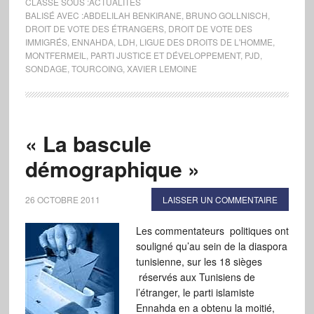
CLASSÉ SOUS :
ACTUALITÉS
BALISÉ AVEC :
ABDELILAH BENKIRANE
,
BRUNO GOLLNISCH
,
DROIT DE VOTE DES ÉTRANGERS
,
DROIT DE VOTE DES
IMMIGRÉS
,
ENNAHDA
,
LDH
,
LIGUE DES DROITS DE L'HOMME
,
MONTFERMEIL
,
PARTI JUSTICE ET DÉVELOPPEMENT
,
PJD
,
SONDAGE
,
TOURCOING
,
XAVIER LEMOINE
« La bascule
démographique »
26 OCTOBRE 2011
LAISSER UN COMMENTAIRE
Les commentateurs politiques ont
souligné qu’au sein de la diaspora
tunisienne, sur les 18 sièges
réservés aux Tunisiens de
l’étranger, le parti islamiste
Ennahda en a obtenu la moitié,