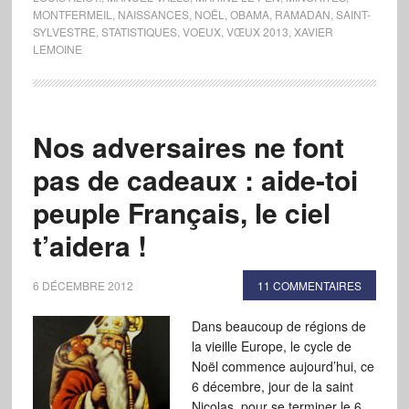
MONTFERMEIL
,
NAISSANCES
,
NOËL
,
OBAMA
,
RAMADAN
,
SAINT-
SYLVESTRE
,
STATISTIQUES
,
VOEUX
,
VŒUX 2013
,
XAVIER
LEMOINE
Nos adversaires ne font
pas de cadeaux : aide-toi
peuple Français, le ciel
t’aidera !
6 DÉCEMBRE 2012
11 COMMENTAIRES
Dans beaucoup de régions de
la vieille Europe, le cycle de
Noël commence aujourd’hui, ce
6 décembre, jour de la saint
Nicolas, pour se terminer le 6