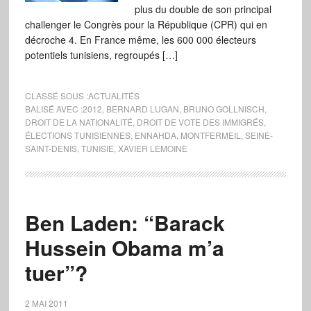
plus du double de son principal
challenger le Congrès pour la République (CPR) qui en
décroche 4. En France même, les 600 000 électeurs
potentiels tunisiens, regroupés […]
CLASSÉ SOUS :
ACTUALITÉS
BALISÉ AVEC :
2012
,
BERNARD LUGAN
,
BRUNO GOLLNISCH
,
DROIT DE LA NATIONALITÉ
,
DROIT DE VOTE DES IMMIGRÉS
,
ÉLECTIONS TUNISIENNES
,
ENNAHDA
,
MONTFERMEIL
,
SEINE-
SAINT-DENIS
,
TUNISIE
,
XAVIER LEMOINE
Ben Laden: “Barack
Hussein Obama m’a
tuer”?
2 MAI 2011