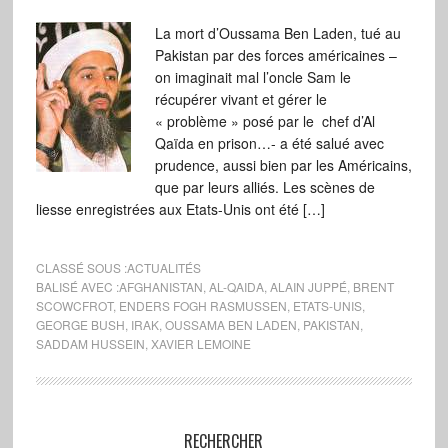
La mort d’Oussama Ben Laden, tué au
Pakistan par des forces américaines –
on imaginait mal l’oncle Sam le
récupérer vivant et gérer le
« problème » posé par le chef d’Al
Qaïda en prison…- a été salué avec
prudence, aussi bien par les Américains,
que par leurs alliés. Les scènes de
liesse enregistrées aux Etats-Unis ont été […]
CLASSÉ SOUS :
ACTUALITÉS
BALISÉ AVEC :
AFGHANISTAN
,
AL-QAIDA
,
ALAIN JUPPÉ
,
BRENT
SCOWCFROT
,
ENDERS FOGH RASMUSSEN
,
ETATS-UNIS
,
GEORGE BUSH
,
IRAK
,
OUSSAMA BEN LADEN
,
PAKISTAN
,
SADDAM HUSSEIN
,
XAVIER LEMOINE
RECHERCHER