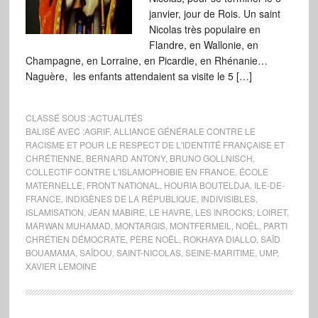
janvier, jour de Rois. Un saint
Nicolas très populaire en
Flandre, en Wallonie, en
Champagne, en Lorraine, en Picardie, en Rhénanie…
Naguère, les enfants attendaient sa visite le 5 […]
CLASSÉ SOUS :
ACTUALITÉS
BALISÉ AVEC :
AGRIF
,
ALLIANCE GÉNÉRALE CONTRE LE
RACISME ET POUR LE RESPECT DE L'IDENTITÉ FRANÇAISE ET
CHRÉTIENNE
,
BERNARD ANTONY
,
BRUNO GOLLNISCH
,
COLLECTIF CONTRE L'ISLAMOPHOBIE EN FRANCE
,
ÉCOLE
MATERNELLE
,
FRONT NATIONAL
,
HOURIA BOUTELDJA
,
ILE-DE-
FRANCE
,
INDIGÈNES DE LA RÉPUBLIQUE
,
INDIVISIBLES
,
ISLAMISATION
,
JEAN MABIRE
,
LE HAVRE
,
LES INROCKS
,
LOIRET
,
MARWAN MUHAMAD
,
MONTARGIS
,
MONTFERMEIL
,
NOËL
,
PARTI
CHRÉTIEN DÉMOCRATE
,
PÈRE NOËL
,
ROKHAYA DIALLO
,
SAÏD
BOUAMAMA
,
SAÏDOU
,
SAINT-NICOLAS
,
SEINE-MARITIME
,
UMP
,
XAVIER LEMOINE