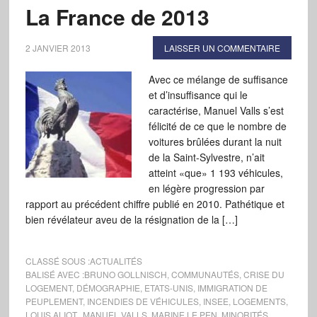
La France de 2013
2 JANVIER 2013
LAISSER UN COMMENTAIRE
Avec ce mélange de suffisance
et d’insuffisance qui le
caractérise, Manuel Valls s’est
félicité de ce que le nombre de
voitures brûlées durant la nuit
de la Saint-Sylvestre, n’ait
atteint «que» 1 193 véhicules,
en légère progression par
rapport au précédent chiffre publié en 2010. Pathétique et
bien révélateur aveu de la résignation de la […]
CLASSÉ SOUS :
ACTUALITÉS
BALISÉ AVEC :
BRUNO GOLLNISCH
,
COMMUNAUTÉS
,
CRISE DU
LOGEMENT
,
DÉMOGRAPHIE
,
ETATS-UNIS
,
IMMIGRATION DE
PEUPLEMENT
,
INCENDIES DE VÉHICULES
,
INSEE
,
LOGEMENTS
,
LOUIS ALIOT.
,
MANUEL VALLS
,
MARINE LE PEN
,
MINORITÉS
,