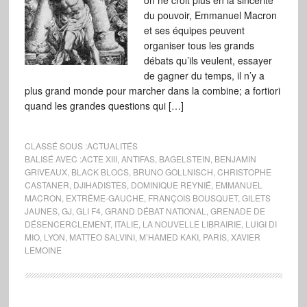
on ne croit plus en la sincérité
du pouvoir, Emmanuel Macron
et ses équipes peuvent
organiser tous les grands
débats qu’ils veulent, essayer
de gagner du temps, il n’y a
plus grand monde pour marcher dans la combine; a fortiori
quand les grandes questions qui […]
CLASSÉ SOUS :
ACTUALITÉS
BALISÉ AVEC :
ACTE XIII
,
ANTIFAS
,
BAGELSTEIN
,
BENJAMIN
GRIVEAUX
,
BLACK BLOCS
,
BRUNO GOLLNISCH
,
CHRISTOPHE
CASTANER
,
DJIHADISTES
,
DOMINIQUE REYNIÉ
,
EMMANUEL
MACRON
,
EXTRÊME-GAUCHE
,
FRANÇOIS BOUSQUET
,
GILETS
JAUNES
,
GJ
,
GLI F4
,
GRAND DÉBAT NATIONAL
,
GRENADE DE
DÉSENCERCLEMENT
,
ITALIE
,
LA NOUVELLE LIBRAIRIE
,
LUIGI DI
MIO
,
LYON
,
MATTEO SALVINI
,
M’HAMED KAKI
,
PARIS
,
XAVIER
LEMOINE