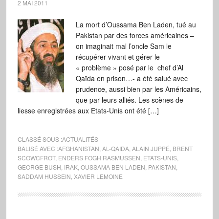
2 MAI 2011
La mort d’Oussama Ben Laden, tué au
Pakistan par des forces américaines –
on imaginait mal l’oncle Sam le
récupérer vivant et gérer le
« problème » posé par le chef d’Al
Qaïda en prison…- a été salué avec
prudence, aussi bien par les Américains,
que par leurs alliés. Les scènes de
liesse enregistrées aux Etats-Unis ont été […]
CLASSÉ SOUS :
ACTUALITÉS
BALISÉ AVEC :
AFGHANISTAN
,
AL-QAIDA
,
ALAIN JUPPÉ
,
BRENT
SCOWCFROT
,
ENDERS FOGH RASMUSSEN
,
ETATS-UNIS
,
GEORGE BUSH
,
IRAK
,
OUSSAMA BEN LADEN
,
PAKISTAN
,
SADDAM HUSSEIN
,
XAVIER LEMOINE