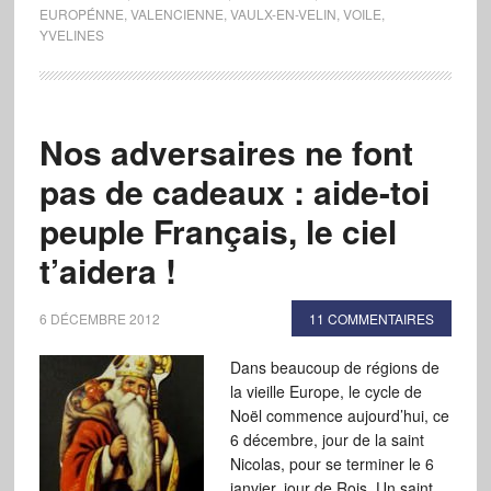
EUROPÉNNE
,
VALENCIENNE
,
VAULX-EN-VELIN
,
VOILE
,
YVELINES
Nos adversaires ne font
pas de cadeaux : aide-toi
peuple Français, le ciel
t’aidera !
6 DÉCEMBRE 2012
11 COMMENTAIRES
Dans beaucoup de régions de
la vieille Europe, le cycle de
Noël commence aujourd’hui, ce
6 décembre, jour de la saint
Nicolas, pour se terminer le 6
janvier, jour de Rois. Un saint