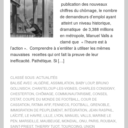
publication des nouveaux
chiffres du chômage, le nombre
de demandeurs d’emploi ayant
atteint un niveau historique,
dramatique de 3,388 millions
en métropole, Manuel Valls a
clamé que « l’heure est à
l’action ». Comprendre à s’entêter à utiliser les mêmes
mauvaises recettes qui ont fait la preuve de leur
inefficacité. Pathétique. Si […]
CLASSÉ SOUS :
ACTUALITÉS
BALISÉ AVEC :
ALGÉRIE
,
ASSIMILATION
,
BABY LOUP
,
BRUNO
GOLLNISCH
,
CHANTELOUP-LES-VIGNES
,
CHARLES CONSIGNY
,
CHESTERTON
,
CHÔMAGE
,
COMMUNAUTARISME
,
CONSEIL
D'ETAT
,
COUPE DU MONDE DE FOOTBALL
,
COUR DE
CASSATION
,
FATIMA AFIF
,
FENNECS
,
FOOTBALL
,
GRENOBLE
,
IMMIGRATION DE PEUPLEMENT
,
INTÉGRATION
,
JEAN RASPAIL
,
LAÏCITÉ
,
LE HAVRE
,
LILLE
,
LYON
,
MANUEL VALLS
,
MARINE LE
PEN
,
MARSEILLE
,
MAUBEUGE
,
MONDIAL
,
ONU
,
PARIS
,
ROUBAIX
,
SAINT-PRIEST
,
THIERRY TUOT
,
TOURCOING
,
UNION