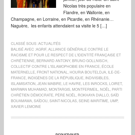
Nicolas très populaire en
Flandre, en Wallonie, en
Champagne, en Lorraine, en Picardie, en Rhénanie…
Naguère, les enfants attendaient sa visite le 5 […]
CLASSÉ SOUS :
ACTUALITÉS
BALISÉ AVEC :
AGRIF
,
ALLIANCE GÉNÉRALE CONTRE LE
RACISME ET POUR LE RESPECT DE L'IDENTITÉ FRANÇAISE ET
CHRÉTIENNE
,
BERNARD ANTONY
,
BRUNO GOLLNISCH
,
COLLECTIF CONTRE L'ISLAMOPHOBIE EN FRANCE
,
ÉCOLE
MATERNELLE
,
FRONT NATIONAL
,
HOURIA BOUTELDJA
,
ILE-DE-
FRANCE
,
INDIGÈNES DE LA RÉPUBLIQUE
,
INDIVISIBLES
,
ISLAMISATION
,
JEAN MABIRE
,
LE HAVRE
,
LES INROCKS
,
LOIRET
,
MARWAN MUHAMAD
,
MONTARGIS
,
MONTFERMEIL
,
NOËL
,
PARTI
CHRÉTIEN DÉMOCRATE
,
PÈRE NOËL
,
ROKHAYA DIALLO
,
SAÏD
BOUAMAMA
,
SAÏDOU
,
SAINT-NICOLAS
,
SEINE-MARITIME
,
UMP
,
XAVIER LEMOINE