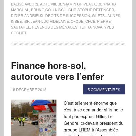
BALISÉ AVEC :
$
,
ACTE VIII
,
BENJAMIN GRIVEAUX
,
BERNARD
MARCHAL
,
BRUNO GOLLNISCH
,
CHRISTOPHE DETTINGER
,
DIDIER ANDRIEUX
,
DROITS DE SUCCESSION
,
GILETS JAUNES
,
INSEE
,
ISF
,
JEAN-LUC VIDELAINE
,
OFCDE
,
OFCE
,
PIERRE
SAUTAREL
,
REVENUS DES MÉNAGES
,
TERRA NOVA
,
YVES
COCHET
Finance hors-sol,
autoroute vers l’enfer
18 DÉCEMBRE 2018
5 COMMENTAIRES
C’est tellement énorme que
c’est à se demander si ils ne le
font pas exprès. Gilles Le
Gendre, ci-devant président du
groupe LREM à l’Assemblée