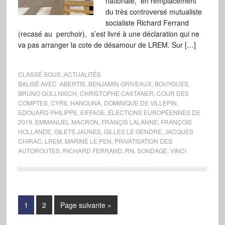
nationale, en remplacement
du très controversé mutualiste
socialiste Richard Ferrand
(recasé au perchoir), s’est livré à une déclaration qui ne
va pas arranger la cote de désamour de LREM. Sur […]
CLASSÉ SOUS :
ACTUALITÉS
BALISÉ AVEC :
ABERTIS
,
BENJAMIN GRIVEAUX
,
BOUYGUES
,
BRUNO GOLLNISCH
,
CHRISTOPHE CASTANER
,
COUR DES
COMPTES
,
CYRIL HANOUNA
,
DOMINIQUE DE VILLEPIN
,
EDOUARD PHILIPPE
,
EIFFAGE
,
ÉLECTIONS EUROPÉENNES DE
2019
,
EMMANUEL MACRON
,
FRANÇIS LALANNE
,
FRANÇOIS
HOLLANDE
,
GILETS JAUNES
,
GILLES LE GENDRE
,
JACQUES
CHIRAC
,
LREM
,
MARINE LE PEN
,
PRIVATISATION DES
AUTOROUTES
,
RICHARD FERRAND
,
RN
,
SONDAGE
,
VINCI
1
2
Page suivante »