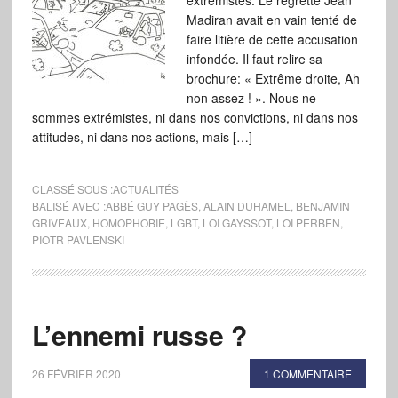
extrémistes. Le regretté Jean
Madiran avait en vain tenté de
faire litière de cette accusation
infondée. Il faut relire sa
brochure: « Extrême droite, Ah
non assez ! ». Nous ne
sommes extrémistes, ni dans nos convictions, ni dans nos
attitudes, ni dans nos actions, mais […]
CLASSÉ SOUS :
ACTUALITÉS
BALISÉ AVEC :
ABBÉ GUY PAGÈS
,
ALAIN DUHAMEL
,
BENJAMIN
GRIVEAUX
,
HOMOPHOBIE
,
LGBT
,
LOI GAYSSOT
,
LOI PERBEN
,
PIOTR PAVLENSKI
L’ennemi russe ?
26 FÉVRIER 2020
1 COMMENTAIRE