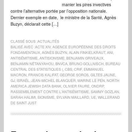
manier les pires invectives
contre l’alternative portée par l’opposition nationale.
Dernier exemple en date, le ministre de la Santé, Agnès
Buzyn, déclarait cette […]
CLASSÉ SOUS :
ACTUALITÉS
BALISÉ AVEC :
ACTE XIV
,
AGENCE EUROPÉENNE DES DROITS
FONDAMENTAUX
,
AGNÈS BUZYN
,
ALAIN FINKIELKRAUT
,
ANI
,
ANTISÉMITISME
,
ANTISIONISME
,
BENJAMIN GRIVEAUX
,
BENJAMIN NÉTANYAHOU
,
BNVCA
,
BRUNO GOLLNISCH
,
BUREAU
CENTRAL DES STATISTIQUES (
,
CBS
,
CRIF
,
EMMANUEL
MACRON
,
FRANCIS KALIFAT
,
GEORGE SOROS
,
GILTES JAUNE
,
GJ
,
ISRAËL
,
JEAN-MICHEL BLANQUER
,
MARINE LE PEN
,
NORTH
AMERICA JEWISH DATA BANK
,
OLIVIER FAURE
,
ONDRP
,
RASSEMBLEMENT CONTRE L'ANTISÉMITISME
,
SAMMY GOZLAN
,
SARAH HALIMI
,
SIONISME
,
SYLVAIN MAILLARD
,
UE
,
WALLERAND
DE SAINT JUST