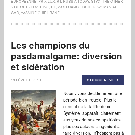
EUROPÉENNE
,
PRIX LUX
,
RT
,
RUSSIA TODAY
,
STYX
,
THE OTHER
SIDE OF EVERYTHING
,
UE
,
WOLFGANG FISCHER
,
WOMAN AT
WAR
,
YASMINE OUIRHRANE
Les champions du
pasdamalgame: diversion
et sidération
19 FÉVRIER 2019
8 COMMENTAIRES
Nous vivons décidemment une
période bien trouble. Plus le
constat de la faillite de ce
Système apparaît clairement
aux yeux de nos compatriotes,
plus ses acteurs s’ingénient à
faire diversion, n’hésitent pas à