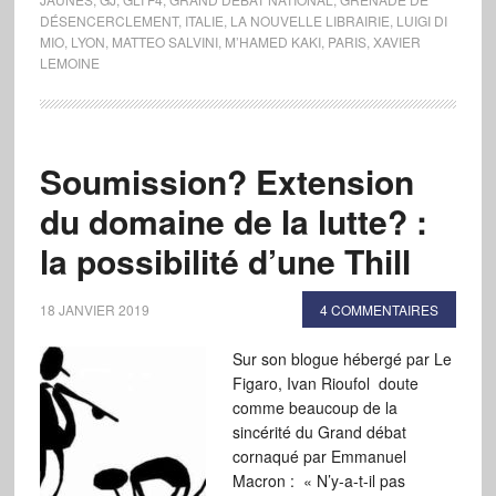
DÉSENCERCLEMENT
,
ITALIE
,
LA NOUVELLE LIBRAIRIE
,
LUIGI DI
MIO
,
LYON
,
MATTEO SALVINI
,
M’HAMED KAKI
,
PARIS
,
XAVIER
LEMOINE
Soumission? Extension
du domaine de la lutte? :
la possibilité d’une Thill
18 JANVIER 2019
4 COMMENTAIRES
Sur son blogue hébergé par Le
Figaro, Ivan Rioufol doute
comme beaucoup de la
sincérité du Grand débat
cornaqué par Emmanuel
Macron : « N’y-a-t-il pas