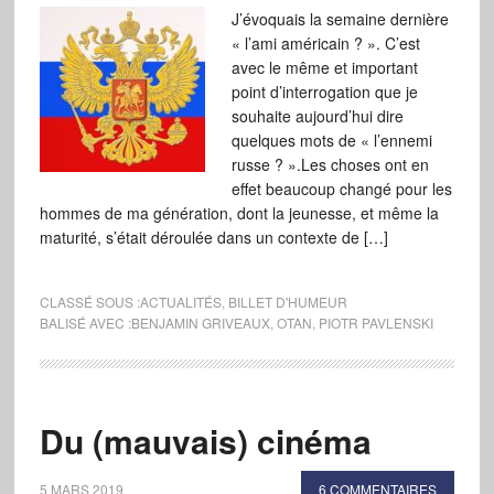
J’évoquais la semaine dernière
« l’ami américain ? ». C’est
avec le même et important
point d’interrogation que je
souhaite aujourd’hui dire
quelques mots de « l’ennemi
russe ? ».Les choses ont en
effet beaucoup changé pour les
hommes de ma génération, dont la jeunesse, et même la
maturité, s’était déroulée dans un contexte de […]
CLASSÉ SOUS :
ACTUALITÉS
,
BILLET D'HUMEUR
BALISÉ AVEC :
BENJAMIN GRIVEAUX
,
OTAN
,
PIOTR PAVLENSKI
Du (mauvais) cinéma
5 MARS 2019
6 COMMENTAIRES