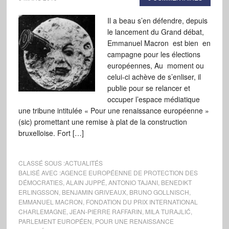
Il a beau s’en défendre, depuis
le lancement du Grand débat,
Emmanuel Macron est bien en
campagne pour les élections
européennes, Au moment ou
celui-ci achève de s’enliser, il
publie pour se relancer et
occuper l’espace médiatique
une tribune intitulée « Pour une renaissance européenne »
(sic) promettant une remise à plat de la construction
bruxelloise. Fort […]
CLASSÉ SOUS :
ACTUALITÉS
BALISÉ AVEC :
AGENCE EUROPÉENNE DE PROTECTION DES
DÉMOCRATIES
,
ALAIN JUPPÉ
,
ANTONIO TAJANI
,
BENEDIKT
ERLINGSSON
,
BENJAMIN GRIVEAUX
,
BRUNO GOLLNISCH
,
EMMANUEL MACRON
,
FONDATION DU PRIX INTERNATIONAL
CHARLEMAGNE
,
JEAN-PIERRE RAFFARIN
,
MILA TURAJLIĆ
,
PARLEMENT EUROPÉEN
,
POUR UNE RENAISSANCE