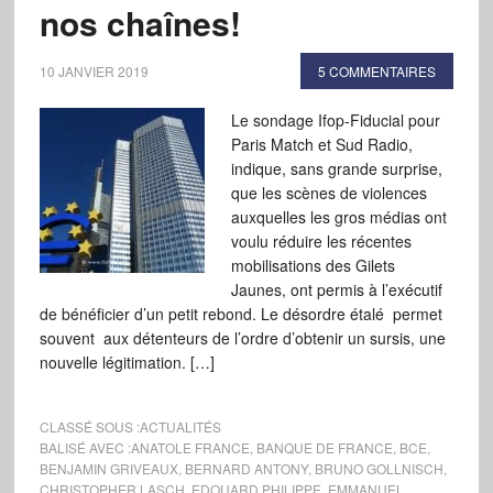
nos chaînes!
10 JANVIER 2019
5 COMMENTAIRES
Le sondage Ifop-Fiducial pour
Paris Match et Sud Radio,
indique, sans grande surprise,
que les scènes de violences
auxquelles les gros médias ont
voulu réduire les récentes
mobilisations des Gilets
Jaunes, ont permis à l’exécutif
de bénéficier d’un petit rebond. Le désordre étalé permet
souvent aux détenteurs de l’ordre d’obtenir un sursis, une
nouvelle légitimation. […]
CLASSÉ SOUS :
ACTUALITÉS
BALISÉ AVEC :
ANATOLE FRANCE
,
BANQUE DE FRANCE
,
BCE
,
BENJAMIN GRIVEAUX
,
BERNARD ANTONY
,
BRUNO GOLLNISCH
,
CHRISTOPHER LASCH
,
EDOUARD PHILIPPE
,
EMMANUEL