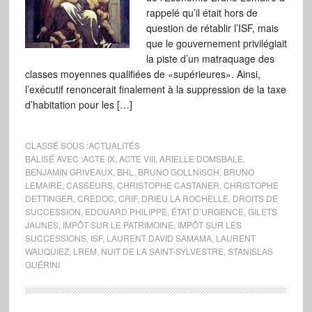
rappelé qu’il était hors de
question de rétablir l’ISF, mais
que le gouvernement privilégiait
la piste d’un matraquage des
classes moyennes qualifiées de «supérieures». Ainsi,
l’exécutif renoncerait finalement à la suppression de la taxe
d’habitation pour les […]
CLASSÉ SOUS :
ACTUALITÉS
BALISÉ AVEC :
ACTE IX
,
ACTE VIII
,
ARIELLE DOMSBALE
,
BENJAMIN GRIVEAUX
,
BHL
,
BRUNO GOLLNISCH
,
BRUNO
LEMAIRE
,
CASSEURS
,
CHRISTOPHE CASTANER
,
CHRISTOPHE
DETTINGER
,
CREDOC
,
CRIF
,
DRIEU LA ROCHELLE
,
DROITS DE
SUCCESSION
,
EDOUARD PHILIPPE
,
ÉTAT D’URGENCE
,
GILETS
JAUNES
,
IMPÔT SUR LE PATRIMOINE
,
IMPÔT SUR LES
SUCCESSIONS
,
ISF
,
LAURENT DAVID SAMAMA
,
LAURENT
WAUQUIEZ
,
LREM
,
NUIT DE LA SAINT-SYLVESTRE
,
STANISLAS
GUÉRINI