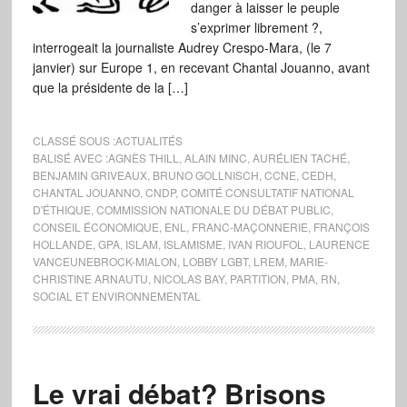
danger à laisser le peuple
s’exprimer librement ?,
interrogeait la journaliste Audrey Crespo-Mara, (le 7
janvier) sur Europe 1, en recevant Chantal Jouanno, avant
que la présidente de la […]
CLASSÉ SOUS :
ACTUALITÉS
BALISÉ AVEC :
AGNÈS THILL
,
ALAIN MINC
,
AURÉLIEN TACHÉ
,
BENJAMIN GRIVEAUX
,
BRUNO GOLLNISCH
,
CCNE
,
CEDH
,
CHANTAL JOUANNO
,
CNDP
,
COMITÉ CONSULTATIF NATIONAL
D'ÉTHIQUE
,
COMMISSION NATIONALE DU DÉBAT PUBLIC
,
CONSEIL ÉCONOMIQUE
,
ENL
,
FRANC-MAÇONNERIE
,
FRANÇOIS
HOLLANDE
,
GPA
,
ISLAM
,
ISLAMISME
,
IVAN RIOUFOL
,
LAURENCE
VANCEUNEBROCK-MIALON
,
LOBBY LGBT
,
LREM
,
MARIE-
CHRISTINE ARNAUTU
,
NICOLAS BAY
,
PARTITION
,
PMA
,
RN
,
SOCIAL ET ENVIRONNEMENTAL
Le vrai débat? Brisons