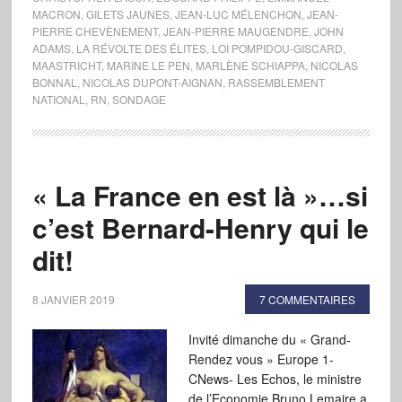
MACRON
,
GILETS JAUNES
,
JEAN-LUC MÉLENCHON
,
JEAN-
PIERRE CHEVÈNEMENT
,
JEAN-PIERRE MAUGENDRE
,
JOHN
ADAMS
,
LA RÉVOLTE DES ÉLITES
,
LOI POMPIDOU-GISCARD
,
MAASTRICHT
,
MARINE LE PEN
,
MARLÈNE SCHIAPPA
,
NICOLAS
BONNAL
,
NICOLAS DUPONT-AIGNAN
,
RASSEMBLEMENT
NATIONAL
,
RN
,
SONDAGE
« La France en est là »…si
c’est Bernard-Henry qui le
dit!
8 JANVIER 2019
7 COMMENTAIRES
Invité dimanche du « Grand-
Rendez vous » Europe 1-
CNews- Les Echos, le ministre
de l’Economie Bruno Lemaire a