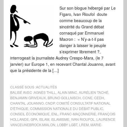
Sur son blogue hébergé par Le
Figaro, Ivan Rioufol doute
comme beaucoup de la
sincérité du Grand débat
cornaqué par Emmanuel
Macron : « N’y-a-t-il pas
danger à laisser le peuple
s’exprimer librement ?,
interrogeait la journaliste Audrey Crespo-Mara, (le 7
janvier) sur Europe 1, en recevant Chantal Jouanno, avant
que la présidente de la […]
CLASSÉ SOUS :
ACTUALITÉS
BALISÉ AVEC :
AGNÈS THILL
,
ALAIN MINC
,
AURÉLIEN TACHÉ
,
BENJAMIN GRIVEAUX
,
BRUNO GOLLNISCH
,
CCNE
,
CEDH
,
CHANTAL JOUANNO
,
CNDP
,
COMITÉ CONSULTATIF NATIONAL
D'ÉTHIQUE
,
COMMISSION NATIONALE DU DÉBAT PUBLIC
,
CONSEIL ÉCONOMIQUE
,
ENL
,
FRANC-MAÇONNERIE
,
FRANÇOIS
HOLLANDE
,
GPA
,
ISLAM
,
ISLAMISME
,
IVAN RIOUFOL
,
LAURENCE
VANCEUNEBROCK-MIALON
,
LOBBY LGBT
,
LREM
,
MARIE-