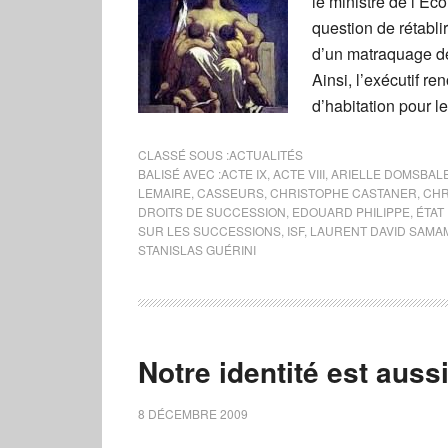
le ministre de l’Ec
question de rétablir
d’un matraquage de
Ainsi, l’exécutif r
d’habitation pour l
CLASSÉ SOUS :
ACTUALITÉS
BALISÉ AVEC :
ACTE IX
,
ACTE VIII
,
ARIELLE DOMSBAL
LEMAIRE
,
CASSEURS
,
CHRISTOPHE CASTANER
,
CHR
DROITS DE SUCCESSION
,
EDOUARD PHILIPPE
,
ÉTAT
SUR LES SUCCESSIONS
,
ISF
,
LAURENT DAVID SAMA
STANISLAS GUÉRINI
Notre identité est aussi
8 DÉCEMBRE 2009