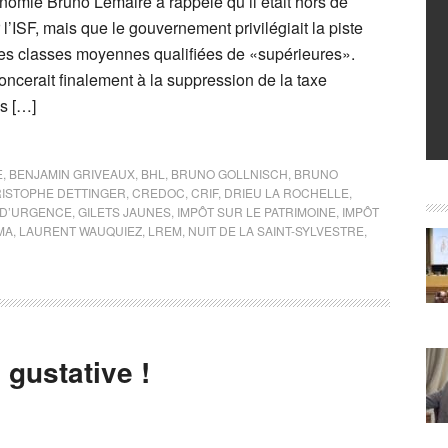
onomie Bruno Lemaire a rappelé qu’il était hors de
 l’ISF, mais que le gouvernement privilégiait la piste
s classes moyennes qualifiées de «supérieures».
enoncerait finalement à la suppression de la taxe
es […]
E
,
BENJAMIN GRIVEAUX
,
BHL
,
BRUNO GOLLNISCH
,
BRUNO
ISTOPHE DETTINGER
,
CREDOC
,
CRIF
,
DRIEU LA ROCHELLE
,
 D’URGENCE
,
GILETS JAUNES
,
IMPÔT SUR LE PATRIMOINE
,
IMPÔT
MA
,
LAURENT WAUQUIEZ
,
LREM
,
NUIT DE LA SAINT-SYLVESTRE
,
 gustative !