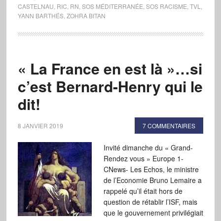
CASTELNAU
,
RIC
,
RN
,
SOS MÉDITERRANÉE
,
SOS RACISME
,
TVL
,
YANN BARTHÉS
,
ZOHRA BITAN
« La France en est là »…si
c’est Bernard-Henry qui le
dit!
8 JANVIER 2019
7 COMMENTAIRES
Invité dimanche du « Grand-
Rendez vous » Europe 1-
CNews- Les Echos, le ministre
de l’Economie Bruno Lemaire a
rappelé qu’il était hors de
question de rétablir l’ISF, mais
que le gouvernement privilégiait