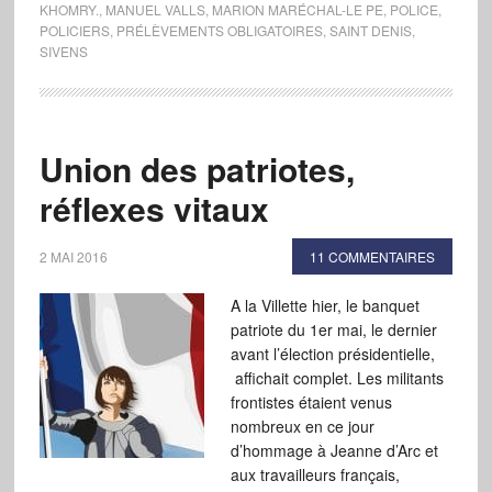
KHOMRY.
,
MANUEL VALLS
,
MARION MARÉCHAL-LE PE
,
POLICE
,
POLICIERS
,
PRÉLÈVEMENTS OBLIGATOIRES
,
SAINT DENIS
,
SIVENS
Union des patriotes,
réflexes vitaux
2 MAI 2016
11 COMMENTAIRES
A la Villette hier, le banquet
patriote du 1er mai, le dernier
avant l’élection présidentielle,
affichait complet. Les militants
frontistes étaient venus
nombreux en ce jour
d’hommage à Jeanne d’Arc et
aux travailleurs français,