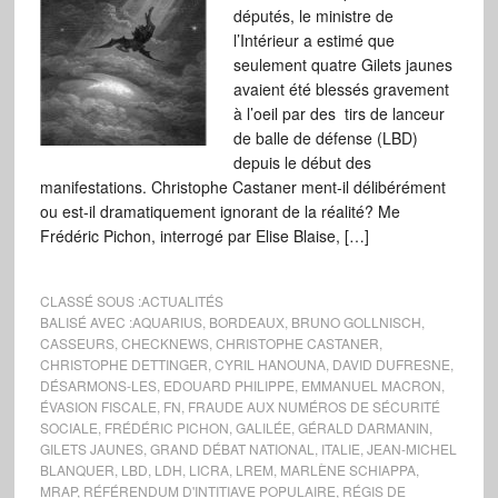
députés, le ministre de
l’Intérieur a estimé que
seulement quatre Gilets jaunes
avaient été blessés gravement
à l’oeil par des tirs de lanceur
de balle de défense (LBD)
depuis le début des
manifestations. Christophe Castaner ment-il délibérément
ou est-il dramatiquement ignorant de la réalité? Me
Frédéric Pichon, interrogé par Elise Blaise, […]
CLASSÉ SOUS :
ACTUALITÉS
BALISÉ AVEC :
AQUARIUS
,
BORDEAUX
,
BRUNO GOLLNISCH
,
CASSEURS
,
CHECKNEWS
,
CHRISTOPHE CASTANER
,
CHRISTOPHE DETTINGER
,
CYRIL HANOUNA
,
DAVID DUFRESNE
,
DÉSARMONS-LES
,
EDOUARD PHILIPPE
,
EMMANUEL MACRON
,
ÉVASION FISCALE
,
FN
,
FRAUDE AUX NUMÉROS DE SÉCURITÉ
SOCIALE
,
FRÉDÉRIC PICHON
,
GALILÉE
,
GÉRALD DARMANIN
,
GILETS JAUNES
,
GRAND DÉBAT NATIONAL
,
ITALIE
,
JEAN-MICHEL
BLANQUER
,
LBD
,
LDH
,
LICRA
,
LREM
,
MARLÈNE SCHIAPPA
,
MRAP
,
RÉFÉRENDUM D'INTITIAVE POPULAIRE
,
RÉGIS DE