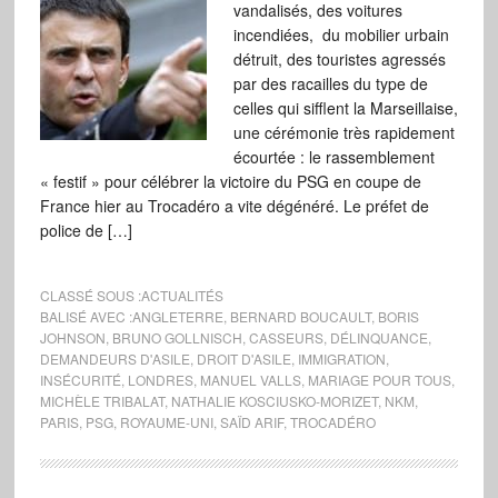
vandalisés, des voitures
incendiées, du mobilier urbain
détruit, des touristes agressés
par des racailles du type de
celles qui sifflent la Marseillaise,
une cérémonie très rapidement
écourtée : le rassemblement
« festif » pour célébrer la victoire du PSG en coupe de
France hier au Trocadéro a vite dégénéré. Le préfet de
police de […]
CLASSÉ SOUS :
ACTUALITÉS
BALISÉ AVEC :
ANGLETERRE
,
BERNARD BOUCAULT
,
BORIS
JOHNSON
,
BRUNO GOLLNISCH
,
CASSEURS
,
DÉLINQUANCE
,
DEMANDEURS D'ASILE
,
DROIT D'ASILE
,
IMMIGRATION
,
INSÉCURITÉ
,
LONDRES
,
MANUEL VALLS
,
MARIAGE POUR TOUS
,
MICHÈLE TRIBALAT
,
NATHALIE KOSCIUSKO-MORIZET
,
NKM
,
PARIS
,
PSG
,
ROYAUME-UNI
,
SAÏD ARIF
,
TROCADÉRO