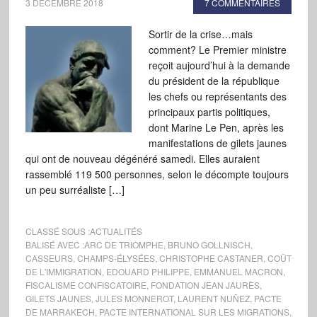
3 DÉCEMBRE 2018
7 COMMENTAIRES
Sortir de la crise…mais
comment? Le Premier ministre
reçoit aujourd’hui à la demande
du président de la république
les chefs ou représentants des
principaux partis politiques,
dont Marine Le Pen, après les
manifestations de gilets jaunes
qui ont de nouveau dégénéré samedi. Elles auraient
rassemblé 119 500 personnes, selon le décompte toujours
un peu surréaliste […]
CLASSÉ SOUS :
ACTUALITÉS
BALISÉ AVEC :
ARC DE TRIOMPHE
,
BRUNO GOLLNISCH
,
CASSEURS
,
CHAMPS-ÉLYSÉES
,
CHRISTOPHE CASTANER
,
COÛT
DE L'IMMIGRATION
,
EDOUARD PHILIPPE
,
EMMANUEL MACRON
,
FISCALISME CONFISCATOIRE
,
FONDATION JEAN JAURÈS
,
GILETS JAUNES
,
JULES MONNEROT
,
LAURENT NUÑEZ
,
PACTE
DE MARRAKECH
,
PACTE INTERNATIONAL SUR LES MIGRATIONS
,