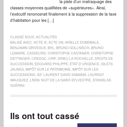
la piste d’un matraquage des
classes moyennes qualifiées de «supérieures». Ainsi,
l’exécutif renoncerait finalement à la suppression de la taxe
d’habitation pour les […]
CLASSÉ SOUS :
ACTUALITÉS
BALISÉ AVEC :
ACTE IX
,
ACTE VIII
,
ARIELLE DOMSBALE
,
BENJAMIN GRIVEAUX
,
BHL
,
BRUNO GOLLNISCH
,
BRUNO
LEMAIRE
,
CASSEURS
,
CHRISTOPHE CASTANER
,
CHRISTOPHE
DETTINGER
,
CREDOC
,
CRIF
,
DRIEU LA ROCHELLE
,
DROITS DE
SUCCESSION
,
EDOUARD PHILIPPE
,
ÉTAT D’URGENCE
,
GILETS
JAUNES
,
IMPÔT SUR LE PATRIMOINE
,
IMPÔT SUR LES
SUCCESSIONS
,
ISF
,
LAURENT DAVID SAMAMA
,
LAURENT
WAUQUIEZ
,
LREM
,
NUIT DE LA SAINT-SYLVESTRE
,
STANISLAS
GUÉRINI
Ils ont tout cassé