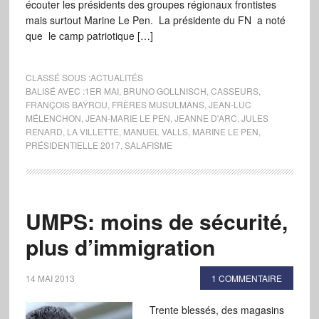
écouter les présidents des groupes régionaux frontistes
mais surtout Marine Le Pen. La présidente du FN a noté
que le camp patriotique […]
CLASSÉ SOUS :
ACTUALITÉS
BALISÉ AVEC :
1ER MAI
,
BRUNO GOLLNISCH
,
CASSEURS
,
FRANÇOIS BAYROU
,
FRÈRES MUSULMANS
,
JEAN-LUC
MÉLENCHON
,
JEAN-MARIE LE PEN
,
JEANNE D'ARC
,
JULES
RENARD
,
LA VILLETTE
,
MANUEL VALLS
,
MARINE LE PEN
,
PRÉSIDENTIELLE 2017
,
SALAFISME
UMPS: moins de sécurité,
plus d’immigration
14 MAI 2013
1 COMMENTAIRE
Trente blessés, des magasins