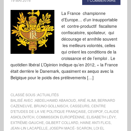
19 MAI 2016
1 COMMENTAIRE
La France championne
d’Europe… d’un insupportable
et contre-productif fiscalisme
confiscatoire, spoliateur, qui
décourage et annihile souvent
les meilleurs volontés, celles
qui créent les conditions de la
croissance et de l’emploi . Le
quotidien libéral L’Opinion indique qu’en 2012, « la France
était derrière le Danemark, quasiment ex aequo avec la
Belgique pour le poids des prélèvements […]
CLASSÉ SOUS :
ACTUALITÉS
BALISÉ AVEC :
ABDELHAMID ABAAOUD
,
ARIÉ ALIMI
,
BERNARD
CAZENEUVE
,
BRUNO GOLLNISCH
,
CASSEURS
,
CENTRE
D'ETUDES DE LA VIE POLITIQUE FRANÇAISE
,
CEVIPOF
,
CLAUDE
ASKOLOVITCH
,
COMMISSION EUROPÉENNE
,
ELISABETH LÉVY
,
EXTRÊME-GAUCHE
,
GILBERT COLLARD
,
HAINE ANTI FLICS
,
JEAN-LIN LACAPELLE
,
JOSEPH MACÉ- SCARON
,
LOI EL