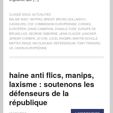
CLASSÉ SOUS :
ACTUALITÉS
BALISÉ AVEC :
ANTIFAS
,
BREXIT
,
BRUNO GOLLNISCH
,
CASSEURS
,
CGT
,
COMMISSION EUROPÉENNE
,
CONSEIL
EUROPÉEN
,
DAVID CAMERON
,
DONALD TUSK
,
EUROPE DE
BRUXELLES
,
GEORGE OSBORNE
,
JEAN-CLAUDE JUNCKER
,
JEREMY CORBYN
,
JO COX
,
LOI EL KHOMRI
,
MARTIN SCHULZ
,
MATTEO RENZI
,
NICOLAS BAY
,
REFERENDUM
,
TONY TRAVERS
,
UE
,
UNION EUROPÉENNE
haine anti flics, manips,
laxisme : soutenons les
défenseurs de la
république