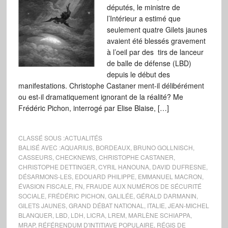
députés, le ministre de
l’Intérieur a estimé que
seulement quatre Gilets jaunes
avaient été blessés gravement
à l’oeil par des tirs de lanceur
de balle de défense (LBD)
depuis le début des
manifestations. Christophe Castaner ment-il délibérément
ou est-il dramatiquement ignorant de la réalité? Me
Frédéric Pichon, interrogé par Elise Blaise, […]
CLASSÉ SOUS :
ACTUALITÉS
BALISÉ AVEC :
AQUARIUS
,
BORDEAUX
,
BRUNO GOLLNISCH
,
CASSEURS
,
CHECKNEWS
,
CHRISTOPHE CASTANER
,
CHRISTOPHE DETTINGER
,
CYRIL HANOUNA
,
DAVID DUFRESNE
,
DÉSARMONS-LES
,
EDOUARD PHILIPPE
,
EMMANUEL MACRON
,
ÉVASION FISCALE
,
FN
,
FRAUDE AUX NUMÉROS DE SÉCURITÉ
SOCIALE
,
FRÉDÉRIC PICHON
,
GALILÉE
,
GÉRALD DARMANIN
,
GILETS JAUNES
,
GRAND DÉBAT NATIONAL
,
ITALIE
,
JEAN-MICHEL
BLANQUER
,
LBD
,
LDH
,
LICRA
,
LREM
,
MARLÈNE SCHIAPPA
,
MRAP
,
RÉFÉRENDUM D'INTITIAVE POPULAIRE
,
RÉGIS DE