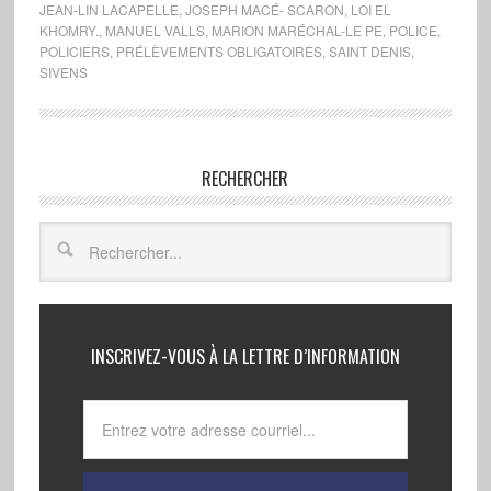
JEAN-LIN LACAPELLE
,
JOSEPH MACÉ- SCARON
,
LOI EL
KHOMRY.
,
MANUEL VALLS
,
MARION MARÉCHAL-LE PE
,
POLICE
,
POLICIERS
,
PRÉLÈVEMENTS OBLIGATOIRES
,
SAINT DENIS
,
SIVENS
RECHERCHER
INSCRIVEZ-VOUS À LA LETTRE D’INFORMATION