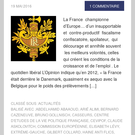
19 MAI 2016
1 COMMENTAIRE
La France championne
d’Europe… d’un insupportable
et contre-productif fiscalisme
confiscatoire, spoliateur, qui
décourage et annihile souvent
les meilleurs volontés, celles
qui créent les conditions de la
croissance et de l’emploi . Le
quotidien libéral L’Opinion indique qu’en 2012, « la France
était derrière le Danemark, quasiment ex aequo avec la
Belgique pour le poids des prélèvements […]
CLASSÉ SOUS :
ACTUALITÉS
BALISÉ AVEC :
ABDELHAMID ABAAOUD
,
ARIÉ ALIMI
,
BERNARD
CAZENEUVE
,
BRUNO GOLLNISCH
,
CASSEURS
,
CENTRE
D'ETUDES DE LA VIE POLITIQUE FRANÇAISE
,
CEVIPOF
,
CLAUDE
ASKOLOVITCH
,
COMMISSION EUROPÉENNE
,
ELISABETH LÉVY
,
EXTRÊME-GAUCHE
,
GILBERT COLLARD
,
HAINE ANTI FLICS
,