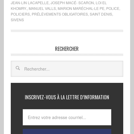
JEAN-LIN LACAPELLE
,
JOSEPH MACÉ- SCARON
,
LOI EL
KHOMRY.
,
MANUEL VALLS
,
MARION MARÉCHAL-LE PE
,
POLICE
,
POLICIERS
,
PRÉLÈVEMENTS OBLIGATOIRES
,
SAINT DENIS
,
SIVENS
RECHERCHER
INSCRIVEZ-VOUS À LA LETTRE D’INFORMATION