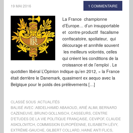
19 MAI 2016
1 COMMENTAIRE
La France championne
d’Europe… d’un insupportable
et contre-productif fiscalisme
confiscatoire, spoliateur, qui
décourage et annihile souvent
les meilleurs volontés, celles
qui créent les conditions de la
croissance et de l’emploi . Le
quotidien libéral L’Opinion indique qu’en 2012, « la France
était derrière le Danemark, quasiment ex aequo avec la
Belgique pour le poids des prélèvements […]
CLASSÉ SOUS :
ACTUALITÉS
BALISÉ AVEC :
ABDELHAMID ABAAOUD
,
ARIÉ ALIMI
,
BERNARD
CAZENEUVE
,
BRUNO GOLLNISCH
,
CASSEURS
,
CENTRE
D'ETUDES DE LA VIE POLITIQUE FRANÇAISE
,
CEVIPOF
,
CLAUDE
ASKOLOVITCH
,
COMMISSION EUROPÉENNE
,
ELISABETH LÉVY
,
EXTRÊME-GAUCHE
,
GILBERT COLLARD
,
HAINE ANTI FLICS
,