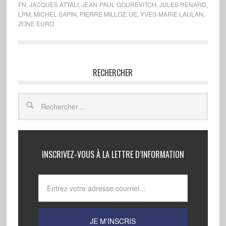
FN
,
JACQUES ATTALI
,
JEAN-PAUL GOUREVITCH
,
JULES RENARD
,
LPM
,
MICHEL SAPIN
,
PIERRE MILLOZ
,
UE
,
YVES-MARIE LAULAN
,
ZONE EURO
RECHERCHER
INSCRIVEZ-VOUS À LA LETTRE D’INFORMATION