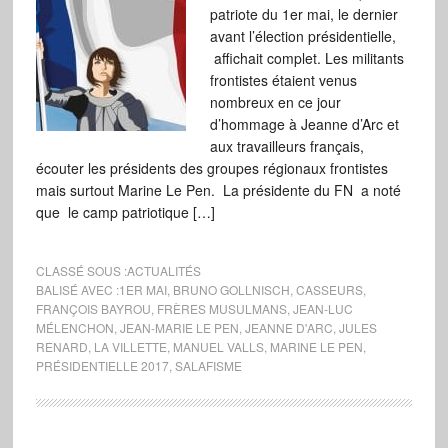
patriote du 1er mai, le dernier
avant l’élection présidentielle,
affichait complet. Les militants
frontistes étaient venus
nombreux en ce jour
d’hommage à Jeanne d’Arc et
aux travailleurs français,
écouter les présidents des groupes régionaux frontistes
mais surtout Marine Le Pen. La présidente du FN a noté
que le camp patriotique […]
CLASSÉ SOUS :
ACTUALITÉS
BALISÉ AVEC :
1ER MAI
,
BRUNO GOLLNISCH
,
CASSEURS
,
FRANÇOIS BAYROU
,
FRÈRES MUSULMANS
,
JEAN-LUC
MÉLENCHON
,
JEAN-MARIE LE PEN
,
JEANNE D'ARC
,
JULES
RENARD
,
LA VILLETTE
,
MANUEL VALLS
,
MARINE LE PEN
,
PRÉSIDENTIELLE 2017
,
SALAFISME