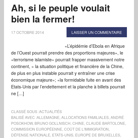
Ah, si le peuple voulait
bien la fermer!
17 OCTOBRE 2014
LAISSER UN COMMENTAIRE
«L’épidémie d’Ebola en Afrique
de l’Ouest pourrait prendre des proportions majeures», le
«terrorisme islamiste» pourrait frapper massivement notre
continent, « la situation politique et financière de la Chine,
de plus en plus instable pourrait y entraîner une crise
économique majeure»; «la formidable fuite en avant des
Etats-Unis par l’endettement et la planche à billets pourrait
ne […]
CLASSÉ SOUS :
ACTUALITÉS
BALISÉ AVEC :
ALLEMAGNE
,
ALLOCATIONS FAMILIALES
,
ANDRÉ
POSOKHOW
,
BRUNO GOLLNISCH
,
CHINE
,
CLAUDE BARTOLONE
,
COMMISSION EUROPÉENNE
,
COÛT DE L'IMMIGRATION
,
DÉFENSE NATIONALE
,
ETATS-UNIS
,
EUROPE DE BRUXELLES
,