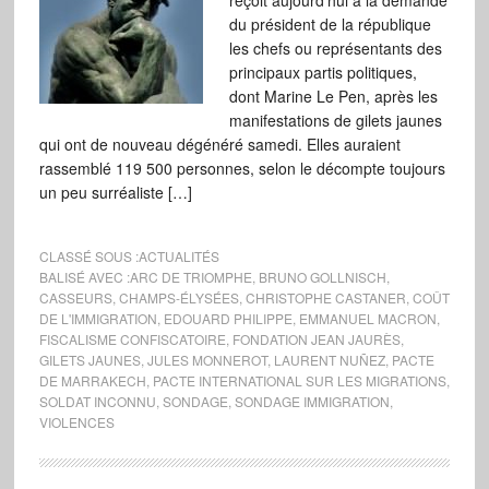
reçoit aujourd’hui à la demande
du président de la république
les chefs ou représentants des
principaux partis politiques,
dont Marine Le Pen, après les
manifestations de gilets jaunes
qui ont de nouveau dégénéré samedi. Elles auraient
rassemblé 119 500 personnes, selon le décompte toujours
un peu surréaliste […]
CLASSÉ SOUS :
ACTUALITÉS
BALISÉ AVEC :
ARC DE TRIOMPHE
,
BRUNO GOLLNISCH
,
CASSEURS
,
CHAMPS-ÉLYSÉES
,
CHRISTOPHE CASTANER
,
COÛT
DE L'IMMIGRATION
,
EDOUARD PHILIPPE
,
EMMANUEL MACRON
,
FISCALISME CONFISCATOIRE
,
FONDATION JEAN JAURÈS
,
GILETS JAUNES
,
JULES MONNEROT
,
LAURENT NUÑEZ
,
PACTE
DE MARRAKECH
,
PACTE INTERNATIONAL SUR LES MIGRATIONS
,
SOLDAT INCONNU
,
SONDAGE
,
SONDAGE IMMIGRATION
,
VIOLENCES