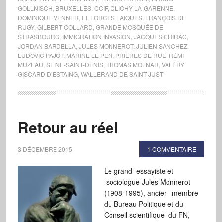
GOLLNISCH
,
BRUXELLES
,
CCIF
,
CLICHY-LA-GARENNE
,
DOMINIQUE VENNER
,
EI
,
FORCES LAÏQUES
,
FRANÇOIS DE
RUGY
,
GILBERT COLLARD
,
GRANDE MOSQUÉE DE
STRASBOURG
,
IMMIGRATION INVASION
,
JACQUES CHIRAC
,
JORDAN BARDELLA
,
JULES MONNEROT
,
JULIEN SANCHEZ
,
LUDOVIC PAJOT
,
MARINE LE PEN
,
PRIÈRES DE RUE
,
RÉMI
MUZEAU
,
SEINE-SAINT-DENIS
,
THOMAS MOLNAR
,
VALÉRY
GISCARD D’ESTAING
,
WALLERAND DE SAINT JUST
Retour au réel
3 DÉCEMBRE 2015
1 COMMENTAIRE
Le grand essayiste et
sociologue Jules Monnerot
(1908-1995), ancien membre
du Bureau Politique et du
Conseil scientifique du FN,