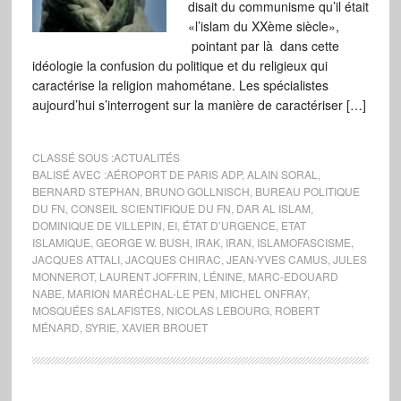
disait du communisme qu’il était
«l’islam du XXème siècle»,
pointant par là dans cette
idéologie la confusion du politique et du religieux qui
caractérise la religion mahométane. Les spécialistes
aujourd’hui s’interrogent sur la manière de caractériser […]
CLASSÉ SOUS :
ACTUALITÉS
BALISÉ AVEC :
AÉROPORT DE PARIS ADP
,
ALAIN SORAL
,
BERNARD STEPHAN
,
BRUNO GOLLNISCH
,
BUREAU POLITIQUE
DU FN
,
CONSEIL SCIENTIFIQUE DU FN
,
DAR AL ISLAM
,
DOMINIQUE DE VILLEPIN
,
EI
,
ÉTAT D’URGENCE
,
ETAT
ISLAMIQUE
,
GEORGE W. BUSH
,
IRAK
,
IRAN
,
ISLAMOFASCISME
,
JACQUES ATTALI
,
JACQUES CHIRAC
,
JEAN-YVES CAMUS
,
JULES
MONNEROT
,
LAURENT JOFFRIN
,
LÉNINE
,
MARC-EDOUARD
NABE
,
MARION MARÉCHAL-LE PEN
,
MICHEL ONFRAY
,
MOSQUÉES SALAFISTES
,
NICOLAS LEBOURG
,
ROBERT
MÉNARD
,
SYRIE
,
XAVIER BROUET