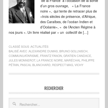
de la France à l’occasion de la sortie
d’un gros ouvrage, « La France
noire », qui tente de retracer plus de
«trois siècles de présence, d’Afrique,
des Caraïbes, de l’océan Indien et
d’Océanie», « de l’Ancien Régime à
nos jours ». Un livre réalisé par « un collectif de […]
CLASSÉ SOUS :
ACTUALITÉS
BALISÉ AVEC :
ALEXANDRE DUMAS
,
BRUNO GOLLNISCH
,
COMMUNUATARISME
,
FRANTZ FANON
,
GRATIEN CANDACE
,
JULES MONNEROT
,
LA FRANCE NOIRE
,
MARÉCHAL PHILIPPE
PÉTAIN
,
PASCAL BLANCHARD
,
RESPECT MAG
,
VICHY
RECHERCHER