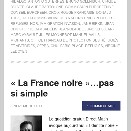
HIDALGO
,
ANTONIO GUTERRES
,
BRUNO GOLLNISCH
,
CIRQUE
D'HIVER
,
CLAUDE BARTOLONE
,
COMMISSION EUROPÉENNE
,
CONSEIL EUROPÉEN
,
CROIX-ROUGE FRANÇAISE
,
DONALD
TUSK
,
HAUT-COMMISSARIAT DES NATIONS UNIES POUR LES
RÉFUGIÉS
,
HCR
,
IMMIGRATION INVASION
,
JANE BIRKIN
,
JEAN-
CHRISTOPHE CAMBADÉLIS
,
JEAN-CLAUDE JUNCKER
,
JEAN-
MARC AYRAULT
,
JULES MONNEROT
,
MANUEL VALLS
,
MIGRANTS
,
OFFICE FRANÇAIS DE PROTECTION DES RÉFUGIÉS
ET APATRIDES
,
OFPRA
,
ONU
,
PARIS-PLAGE
,
RÉFUGIÉS
,
VIRGINIE
LEDOYEN
« La France noire »…pas
si simple
8 NOVEMBRE 2011
1 COMMENTAIRE
Le quotidien gratuit Direct Matin
évoque aujourd’hui « l’identité noire »