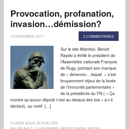
Provocation, profanation,
invasion…démission?
13 NOVEMBRE 2017
2 COMMENTAIRES
Sur le site Atlantico, Benoit
Rayski a étrillé le président de
l’Assemblée nationale François
de Rugy, pointant son manque
de « décence» , lequel « s’est
bruyamment réjoui de la levée
de l’immunité parlementaire »
de la présidente du FN ( « Ça
montre qu’aucun député n’est au-dessus des lois » a-t-il
déclaré), au motif […]
CLASSÉ SOUS :
ACTUALITÉS
BALISÉ AVEC :
11 NOVEMBRE
,
BENOIT RAYSKI
,
BRUNO