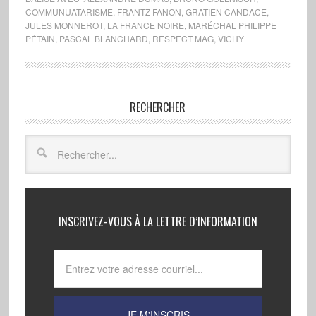
COMMUNUATARISME
,
FRANTZ FANON
,
GRATIEN CANDACE
,
JULES MONNEROT
,
LA FRANCE NOIRE
,
MARÉCHAL PHILIPPE
PÉTAIN
,
PASCAL BLANCHARD
,
RESPECT MAG
,
VICHY
RECHERCHER
INSCRIVEZ-VOUS À LA LETTRE D’INFORMATION