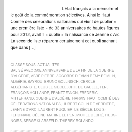
L’Etat français à la mémoire et
le goût de la commémoration sélectives. Ainsi le Haut
Comité des célébrations nationales qui vient de publier «
une première liste » de 33 anniversaires de hautes figures
pour 2012, avait-il « oublié » la naissance de Jeanne d’Arc.
La seconde liste réparera certainement cet oubli sachant
que dans […]
CLASSÉ SOUS :
ACTUALITÉS
BALISÉ AVEC :
50E ANNIVERSAIRE DE LA FIN DE LA GUERRE
D'ALGÉRIE
,
ABBÉ PIERRE
,
ACCORDS D'EVIAN RÉMY PFIMLIN
,
ALGÉRIE
,
BAYROU
,
BRUNO GOLLNISCH
,
CERCLE
ALGÉRIANISTE
,
CLUB LE SIÈCLE
,
CRIF
,
DE GAULLE
,
FLN
,
FRANÇOIS HOLLANDE
,
FRANTZ FANON
,
FRÉDÉRIC
MITTERRAND
,
GUERRE D'ALGÉRIE
,
HARKIS
,
HAUT COMITÉ DES
CÉLÉBRATIONS NATIONALES
,
HUBERT COLIN DE VERDIÈRE
,
JEANNE D’ARC
,
LAURENT RUQUIER
,
LE SIÈCLE
,
LOUIS-
FERDINAND CÉLINE
,
MARINE LE PEN
,
MICHEL DEBRÉ
,
PIEDS-
NOIRS
,
SERGE KLARSFELD
,
THIERRY ROLANDO