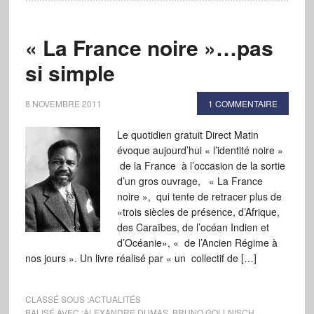
« La France noire »…pas
si simple
8 NOVEMBRE 2011
1 COMMENTAIRE
Le quotidien gratuit Direct Matin
évoque aujourd’hui « l’identité noire »
de la France à l’occasion de la sortie
d’un gros ouvrage, « La France
noire », qui tente de retracer plus de
«trois siècles de présence, d’Afrique,
des Caraïbes, de l’océan Indien et
d’Océanie», « de l’Ancien Régime à
nos jours ». Un livre réalisé par « un collectif de […]
CLASSÉ SOUS :
ACTUALITÉS
BALISÉ AVEC :
ALEXANDRE DUMAS
,
BRUNO GOLLNISCH
,