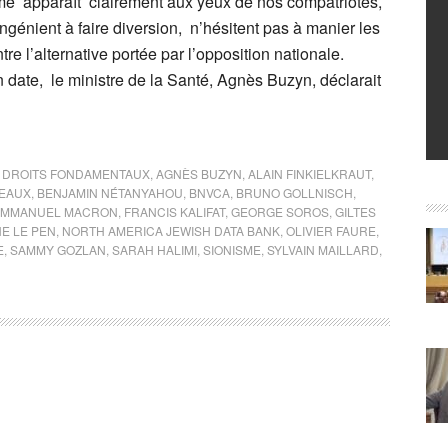
tème apparaît clairement aux yeux de nos compatriotes,
ingénient à faire diversion, n’hésitent pas à manier les
tre l’alternative portée par l’opposition nationale.
 date, le ministre de la Santé, Agnès Buzyn, déclarait
 DROITS FONDAMENTAUX
,
AGNÈS BUZYN
,
ALAIN FINKIELKRAUT
,
VEAUX
,
BENJAMIN NÉTANYAHOU
,
BNVCA
,
BRUNO GOLLNISCH
,
EMMANUEL MACRON
,
FRANCIS KALIFAT
,
GEORGE SOROS
,
GILTES
E LE PEN
,
NORTH AMERICA JEWISH DATA BANK
,
OLIVIER FAURE
,
E
,
SAMMY GOZLAN
,
SARAH HALIMI
,
SIONISME
,
SYLVAIN MAILLARD
,