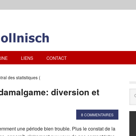
INE
LIENS
CONTACT
al des statistiques (
damalgame: diversion et
8 COMMENTAIRES
mment une période bien trouble. Plus le constat de la