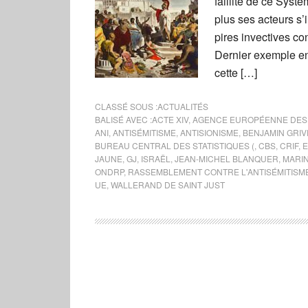
faillite de ce Sys
plus ses acteurs s’
pires invectives con
Dernier exemple en
cette […]
CLASSÉ SOUS :
ACTUALITÉS
BALISÉ AVEC :
ACTE XIV
,
AGENCE EUROPÉENNE DES
ANI
,
ANTISÉMITISME
,
ANTISIONISME
,
BENJAMIN GRI
BUREAU CENTRAL DES STATISTIQUES (
,
CBS
,
CRIF
,
JAUNE
,
GJ
,
ISRAËL
,
JEAN-MICHEL BLANQUER
,
MARIN
ONDRP
,
RASSEMBLEMENT CONTRE L'ANTISÉMITISM
UE
,
WALLERAND DE SAINT JUST