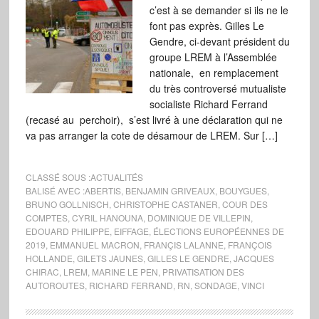
c’est à se demander si ils ne le
font pas exprès. Gilles Le
Gendre, ci-devant président du
groupe LREM à l’Assemblée
nationale, en remplacement
du très controversé mutualiste
socialiste Richard Ferrand
(recasé au perchoir), s’est livré à une déclaration qui ne
va pas arranger la cote de désamour de LREM. Sur […]
CLASSÉ SOUS :
ACTUALITÉS
BALISÉ AVEC :
ABERTIS
,
BENJAMIN GRIVEAUX
,
BOUYGUES
,
BRUNO GOLLNISCH
,
CHRISTOPHE CASTANER
,
COUR DES
COMPTES
,
CYRIL HANOUNA
,
DOMINIQUE DE VILLEPIN
,
EDOUARD PHILIPPE
,
EIFFAGE
,
ÉLECTIONS EUROPÉENNES DE
2019
,
EMMANUEL MACRON
,
FRANÇIS LALANNE
,
FRANÇOIS
HOLLANDE
,
GILETS JAUNES
,
GILLES LE GENDRE
,
JACQUES
CHIRAC
,
LREM
,
MARINE LE PEN
,
PRIVATISATION DES
AUTOROUTES
,
RICHARD FERRAND
,
RN
,
SONDAGE
,
VINCI