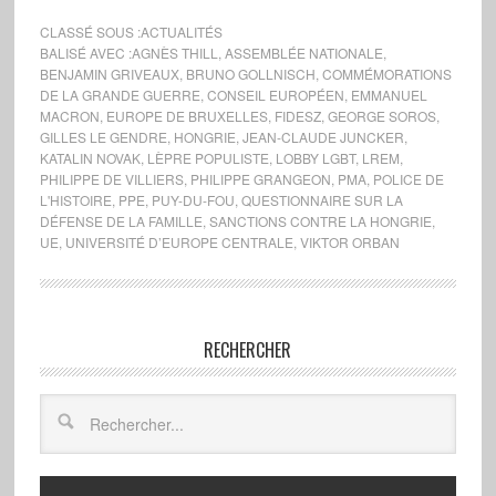
CLASSÉ SOUS :
ACTUALITÉS
BALISÉ AVEC :
AGNÈS THILL
,
ASSEMBLÉE NATIONALE
,
BENJAMIN GRIVEAUX
,
BRUNO GOLLNISCH
,
COMMÉMORATIONS
DE LA GRANDE GUERRE
,
CONSEIL EUROPÉEN
,
EMMANUEL
MACRON
,
EUROPE DE BRUXELLES
,
FIDESZ
,
GEORGE SOROS
,
GILLES LE GENDRE
,
HONGRIE
,
JEAN-CLAUDE JUNCKER
,
KATALIN NOVAK
,
LÈPRE POPULISTE
,
LOBBY LGBT
,
LREM
,
PHILIPPE DE VILLIERS
,
PHILIPPE GRANGEON
,
PMA
,
POLICE DE
L'HISTOIRE
,
PPE
,
PUY-DU-FOU
,
QUESTIONNAIRE SUR LA
DÉFENSE DE LA FAMILLE
,
SANCTIONS CONTRE LA HONGRIE
,
UE
,
UNIVERSITÉ D’EUROPE CENTRALE
,
VIKTOR ORBAN
RECHERCHER