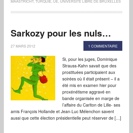
MAASTRICHT
,
TURQUIE
,
UE
,
UNIVERSITÉ LIBRE DE BRUXELLES
Sarkozy pour les nuls…
27 MARS 2012
1 COMMENTAIRE
Si, pour les juges, Dominique
Strauss-Kahn savait que des
prostituées participaient aux
soirées où il était présent – il a
été mis en examen hier pour
proxénétisme aggravé en
bande organisée en marge de
l’affaire du Carlton de Lille- ses
amis François Hollande et Jean-Luc Mélenchon savent
aussi que cette élection présidentielle peut réserver de […]