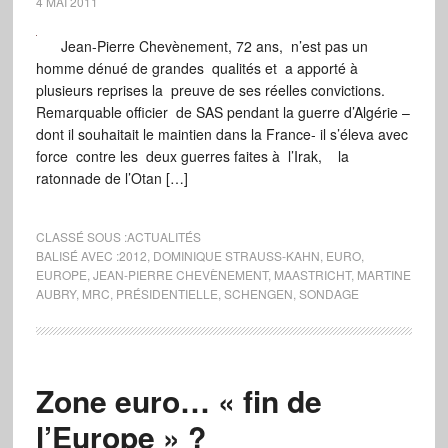
4 MAI 2011
Jean-Pierre Chevènement, 72 ans, n’est pas un
homme dénué de grandes qualités et a apporté à
plusieurs reprises la preuve de ses réelles convictions.
Remarquable officier de SAS pendant la guerre d’Algérie –
dont il souhaitait le maintien dans la France- il s’éleva avec
force contre les deux guerres faites à l’Irak, la
ratonnade de l’Otan […]
CLASSÉ SOUS :
ACTUALITÉS
BALISÉ AVEC :
2012
,
DOMINIQUE STRAUSS-KAHN
,
EURO
,
EUROPE
,
JEAN-PIERRE CHEVÈNEMENT
,
MAASTRICHT
,
MARTINE
AUBRY
,
MRC
,
PRÉSIDENTIELLE
,
SCHENGEN
,
SONDAGE
Zone euro… « fin de
l’Europe » ?