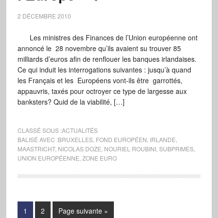
2 DÉCEMBRE 2010
Les ministres des Finances de l’Union européenne ont
annoncé le 28 novembre qu’ils avaient su trouver 85
milliards d’euros afin de renflouer les banques irlandaises.
Ce qui induit les interrogations suivantes : jusqu’à quand
les Français et les Européens vont-ils être garrottés,
appauvris, taxés pour octroyer ce type de largesse aux
banksters? Quid de la viabilité, […]
CLASSÉ SOUS :
ACTUALITÉS
BALISÉ AVEC :
BRUXELLES
,
FOND EUROPÉEN
,
IRLANDE
,
MAASTRICHT
,
NICOLAS DOZE
,
NOURIEL ROUBINI
,
SUBPRIMES
,
UNION EUROPÉENNE
,
ZONE EURO
1
2
Page suivante »