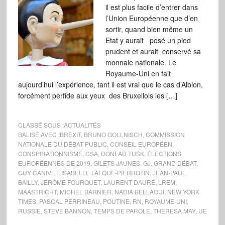
il est plus facile d’entrer dans
l’Union Européenne que d’en
sortir, quand bien même un
Etat y aurait posé un pied
prudent et aurait conservé sa
monnaie nationale. Le
Royaume-Uni en fait
aujourd’hui l’expérience, tant il est vrai que le cas d’Albion,
forcément perfide aux yeux des Bruxellois les […]
CLASSÉ SOUS :
ACTUALITÉS
BALISÉ AVEC :
BREXIT
,
BRUNO GOLLNISCH
,
COMMISSION
NATIONALE DU DÉBAT PUBLIC
,
CONSEIL EUROPÉEN
,
CONSPIRATIONNISME
,
CSA
,
DONLAD TUSK
,
ÉLECTIONS
EUROPÉENNES DE 2019
,
GILETS JAUNES
,
GJ
,
GRAND DÉBAT
,
GUY CANIVET
,
ISABELLE FALQUE-PIERROTIN
,
JEAN-PAUL
BAILLY
,
JÉRÔME FOURQUET
,
LAURENT DAURÉ
,
LREM
,
MAASTRICHT
,
MICHEL BARNIER
,
NADIA BELLAOUI
,
NEW YORK
TIMES
,
PASCAL PERRINEAU
,
POUTINE
,
RN
,
ROYAUME-UNI
,
RUSSIE
,
STEVE BANNON
,
TEMPS DE PAROLE
,
THERESA MAY
,
UE