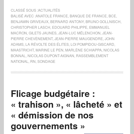
CLASSÉ SOUS :
ACTUALITÉS
BALISÉ AVEC :
ANATOLE FRANCE
,
BANQUE DE FRANCE
,
BCE
,
BENJAMIN GRIVEAUX
,
BERNARD ANTONY
,
BRUNO GOLLNISCH
,
CHRISTOPHER LASCH
,
EDOUARD PHILIPPE
,
EMMANUEL
MACRON
,
GILETS JAUNES
,
JEAN-LUC MÉLENCHON
,
JEAN-
PIERRE CHEVÈNEMENT
,
JEAN-PIERRE MAUGENDRE
,
JOHN
ADAMS
,
LA RÉVOLTE DES ÉLITES
,
LOI POMPIDOU-GISCARD
,
MAASTRICHT
,
MARINE LE PEN
,
MARLÈNE SCHIAPPA
,
NICOLAS
BONNAL
,
NICOLAS DUPONT-AIGNAN
,
RASSEMBLEMENT
NATIONAL
,
RN
,
SONDAGE
Flicage budgétaire :
« trahison », « lâcheté » et
« démission de nos
gouvernements »