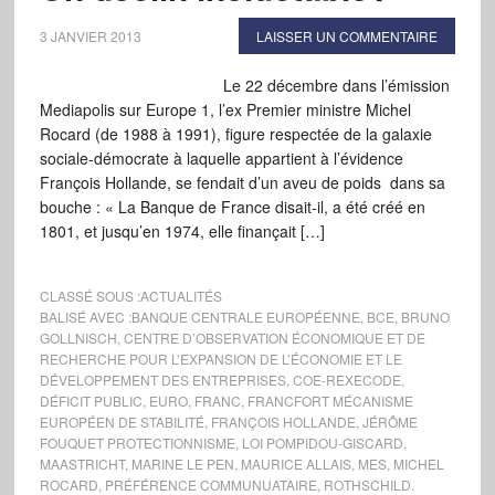
3 JANVIER 2013
LAISSER UN COMMENTAIRE
Le 22 décembre dans l’émission
Mediapolis sur Europe 1, l’ex Premier ministre Michel
Rocard (de 1988 à 1991), figure respectée de la galaxie
sociale-démocrate à laquelle appartient à l’évidence
François Hollande, se fendait d’un aveu de poids dans sa
bouche : « La Banque de France disait-il, a été créé en
1801, et jusqu’en 1974, elle finançait […]
CLASSÉ SOUS :
ACTUALITÉS
BALISÉ AVEC :
BANQUE CENTRALE EUROPÉENNE
,
BCE
,
BRUNO
GOLLNISCH
,
CENTRE D’OBSERVATION ÉCONOMIQUE ET DE
RECHERCHE POUR L’EXPANSION DE L’ÉCONOMIE ET LE
DÉVELOPPEMENT DES ENTREPRISES
,
COE-REXECODE
,
DÉFICIT PUBLIC
,
EURO
,
FRANC
,
FRANCFORT MÉCANISME
EUROPÉEN DE STABILITÉ
,
FRANÇOIS HOLLANDE
,
JÉRÔME
FOUQUET PROTECTIONNISME
,
LOI POMPIDOU-GISCARD
,
MAASTRICHT
,
MARINE LE PEN
,
MAURICE ALLAIS
,
MES
,
MICHEL
ROCARD
,
PRÉFÉRENCE COMMUNUATAIRE
,
ROTHSCHILD.