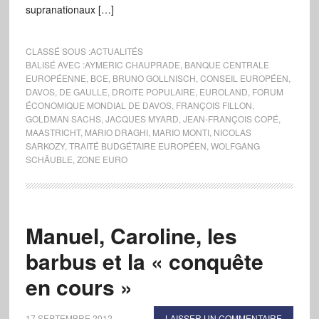
supranationaux […]
CLASSÉ SOUS :
ACTUALITÉS
BALISÉ AVEC :
AYMERIC CHAUPRADE
,
BANQUE CENTRALE
EUROPÉENNE
,
BCE
,
BRUNO GOLLNISCH
,
CONSEIL EUROPÉEN
,
DAVOS
,
DE GAULLE
,
DROITE POPULAIRE
,
EUROLAND
,
FORUM
ÉCONOMIQUE MONDIAL DE DAVOS
,
FRANÇOIS FILLON
,
GOLDMAN SACHS
,
JACQUES MYARD
,
JEAN-FRANÇOIS COPÉ
,
MAASTRICHT
,
MARIO DRAGHI
,
MARIO MONTI
,
NICOLAS
SARKOZY
,
TRAITÉ BUDGÉTAIRE EUROPÉEN
,
WOLFGANG
SCHÄUBLE
,
ZONE EURO
Manuel, Caroline, les
barbus et la « conquête
en cours »
17 SEPTEMBRE 2012
LAISSER UN COMMENTAIRE