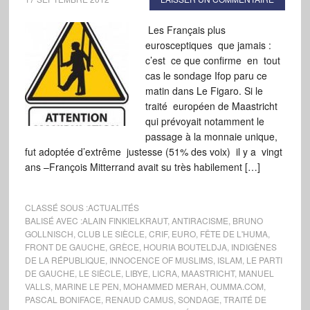
Les Français plus
eurosceptiques que jamais :
c’est ce que confirme en tout
cas le sondage Ifop paru ce
matin dans Le Figaro. Si le
traité européen de Maastricht
qui prévoyait notamment le
passage à la monnaie unique,
fut adoptée d’extrême justesse (51% des voix) il y a vingt
ans –François Mitterrand avait su très habilement […]
CLASSÉ SOUS :
ACTUALITÉS
BALISÉ AVEC :
ALAIN FINKIELKRAUT
,
ANTIRACISME
,
BRUNO
GOLLNISCH
,
CLUB LE SIÈCLE
,
CRIF
,
EURO
,
FÊTE DE L'HUMA
,
FRONT DE GAUCHE
,
GRÈCE
,
HOURIA BOUTELDJA
,
INDIGÈNES
DE LA RÉPUBLIQUE
,
INNOCENCE OF MUSLIMS
,
ISLAM
,
LE PARTI
DE GAUCHE
,
LE SIÈCLE
,
LIBYE
,
LICRA
,
MAASTRICHT
,
MANUEL
VALLS
,
MARINE LE PEN
,
MOHAMMED MERAH
,
OUMMA.COM
,
PASCAL BONIFACE
,
RENAUD CAMUS
,
SONDAGE
,
TRAITÉ DE