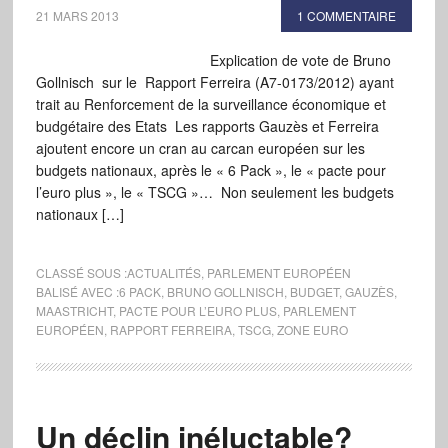
21 MARS 2013
1 COMMENTAIRE
Explication de vote de Bruno
Gollnisch sur le Rapport Ferreira (A7-0173/2012) ayant
trait au Renforcement de la surveillance économique et
budgétaire des Etats Les rapports Gauzès et Ferreira
ajoutent encore un cran au carcan européen sur les
budgets nationaux, après le « 6 Pack », le « pacte pour
l’euro plus », le « TSCG »… Non seulement les budgets
nationaux […]
CLASSÉ SOUS :
ACTUALITÉS
,
PARLEMENT EUROPÉEN
BALISÉ AVEC :
6 PACK
,
BRUNO GOLLNISCH
,
BUDGET
,
GAUZÈS
,
MAASTRICHT
,
PACTE POUR L’EURO PLUS
,
PARLEMENT
EUROPÉEN
,
RAPPORT FERREIRA
,
TSCG
,
ZONE EURO
Un déclin inéluctable?