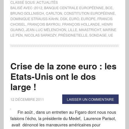
CLASSÉ SOUS :
ACTUALITÉS
BALISÉ AVEC :
2012
,
BANQUE CENTRALE EUROPÉENNE
,
BCE
,
BRUNO GOLLNISCH
,
CARLTON
,
CONSTITUTION EUROPÉENNE
,
DOMINIQUE STRAUSS-KAHN
,
DSK
,
EURO
,
EUROPE
,
FRANCIS
CHOISEL
,
FRANÇOIS BAYROU
,
FRANÇOIS HOLLANDE
,
HENRI
GUAINO
,
JEAN-LUC MÉLENCHON
,
LILLE
,
MAASTRICHT
,
MARINE
LE PEN
,
NICOLAS SARKOZY
,
PRÉSIDNETIELLE
,
SONDAGE
,
UE
Crise de la zone euro : les
Etats-Unis ont le dos
large !
12 DÉCEMBRE 2011
LAISSER UN COMMENTAIRE
Fin août , dans un entretien au Figaro dont nous nous
faisions l’écho, la présidente du Medef, Laurence Parisot,
avait dénoncé les manœuvres américaines pour