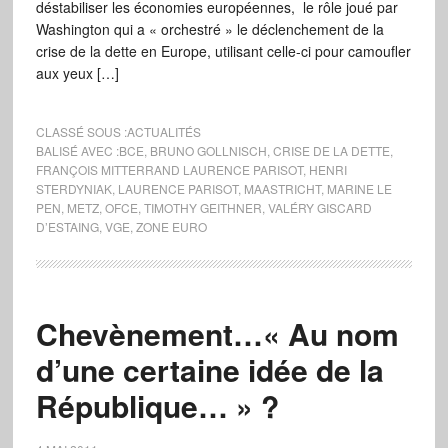
déstabiliser les économies européennes, le rôle joué par
Washington qui a « orchestré » le déclenchement de la
crise de la dette en Europe, utilisant celle-ci pour camoufler
aux yeux […]
CLASSÉ SOUS :
ACTUALITÉS
BALISÉ AVEC :
BCE
,
BRUNO GOLLNISCH
,
CRISE DE LA DETTE
,
FRANÇOIS MITTERRAND LAURENCE PARISOT
,
HENRI
STERDYNIAK
,
LAURENCE PARISOT
,
MAASTRICHT
,
MARINE LE
PEN
,
METZ
,
OFCE
,
TIMOTHY GEITHNER
,
VALÉRY GISCARD
D’ESTAING
,
VGE
,
ZONE EURO
Chevènement…« Au nom
d’une certaine idée de la
République… » ?