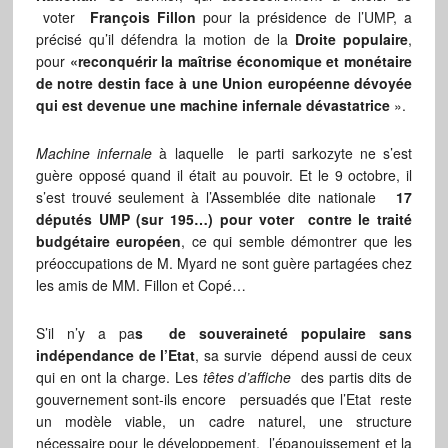
voter
François Fillon
pour la présidence de l’UMP, a
précisé qu’il défendra la motion de la
Droite populaire
,
pour
«reconquérir la maîtrise économique et monétaire
de notre destin face à une Union européenne dévoyée
qui est devenue une machine infernale dévastatrice
».
Machine infernale
à laquelle le parti sarkozyte ne s’est
guère opposé quand il était au pouvoir. Et le 9 octobre, il
s’est trouvé seulement à l’Assemblée dite nationale
17
députés UMP (sur 195…) pour voter contre le traité
budgétaire européen
, ce qui semble démontrer que les
préoccupations de M. Myard ne sont guère partagées chez
les amis de MM. Fillon et Copé…
S’il n’y a pa
s de souveraineté populaire sans
indépendance de l’Etat
, sa survie dépend aussi de ceux
qui en ont la charge. Les
têtes d’affiche
des partis dits de
gouvernement sont-ils encore persuadés que l’Etat reste
un modèle viable, un cadre naturel, une structure
nécessaire pour le développement, l’épanouissement et la