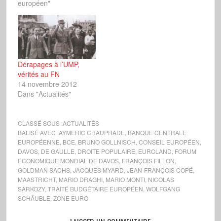
européen"
Dérapages à l’UMP,
vérités au FN
14 novembre 2012
Dans "Actualités"
CLASSÉ SOUS :
ACTUALITÉS
BALISÉ AVEC :
AYMERIC CHAUPRADE
,
BANQUE CENTRALE
EUROPÉENNE
,
BCE
,
BRUNO GOLLNISCH
,
CONSEIL EUROPÉEN
,
DAVOS
,
DE GAULLE
,
DROITE POPULAIRE
,
EUROLAND
,
FORUM
ÉCONOMIQUE MONDIAL DE DAVOS
,
FRANÇOIS FILLON
,
GOLDMAN SACHS
,
JACQUES MYARD
,
JEAN-FRANÇOIS COPÉ
,
MAASTRICHT
,
MARIO DRAGHI
,
MARIO MONTI
,
NICOLAS
SARKOZY
,
TRAITÉ BUDGÉTAIRE EUROPÉEN
,
WOLFGANG
SCHÄUBLE
,
ZONE EURO