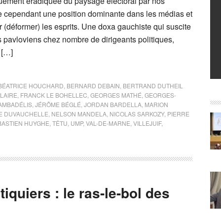
quement éradiquée du paysage électoral par nos
e cependant une position dominante dans les médias et
 (déformer) les esprits. Une doxa gauchiste qui suscite
s pavloviens chez nombre de dirigeants politiques,
 […]
BÉATRICE HOUCHARD
,
BERNARD DEBAIN
,
BERTRAND DUTHEIL
LAIRE
,
FRANCK LE BOHELLEC
,
GEORGES MATHÉ
,
GEORGES-
AMBADÉLIS
,
JÉRÔME BÉGLÉ
,
JORDAN BARDELLA
,
MARION
E DUVAUCHELLE
,
NELSON MANDELA
,
NICOLAS SARKOZY
,
PIERRE
BASTIEN HUYGHE
,
TÊTU
,
UMP
,
VAL-DE-MARNE
,
VILLEJUIF
,
iquiers : le ras-le-bol des