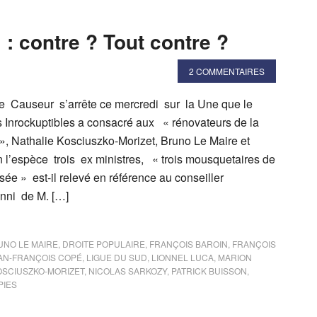
» : contre ? Tout contre ?
2 COMMENTAIRES
e Causeur s’arrête ce mercredi sur la Une que le
Inrockuptibles a consacré aux « rénovateurs de la
 », Nathalie Kosciuszko-Morizet, Bruno Le Maire et
n l’espèce trois ex ministres, « trois mousquetaires de
ée » est-il relevé en référence au conseiller
nni de M. […]
UNO LE MAIRE
,
DROITE POPULAIRE
,
FRANÇOIS BAROIN
,
FRANÇOIS
AN-FRANÇOIS COPÉ
,
LIGUE DU SUD
,
LIONNEL LUCA
,
MARION
OSCIUSZKO-MORIZET
,
NICOLAS SARKOZY
,
PATRICK BUISSON
,
PIES