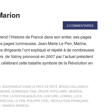
Marion
3 COMMENTAIRES
rend l’Histoire de France dans son entier, ses pages
 pages lumineuses. Jean-Marie Le Pen, Marine,
s dirigeants l’ont expliqué et répété à de nombreuses
urs de Valmy prononcé en 2007 par l’actuel président
célébrant cette bataille symbole de la Révolution en
X
,
BOURGNEUF DANS LE PAYS DE RETZ
,
BRUNO GOLLNISCH
,
ÉMOIRE
,
DOMINIQUE TIAN
,
DROITE POPULAIRE
,
GÉNÉRAL
E PEN
,
LA ROCHEJAQUELEIN
,
LESCURE
,
LIONNEL LUCA
,
ARÉCHAL-LE PEN
,
PHILIPPE VITEL
,
RÉVOLUTION FRANÇAISE
,
E
,
YANNICK MOREAU