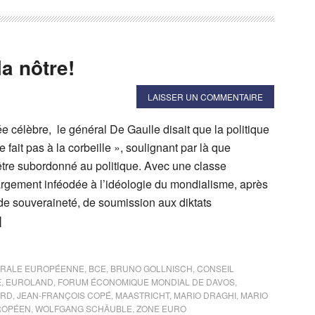
a nôtre!
LAISSER UN COMMENTAIRE
ée célèbre, le général De Gaulle disait que la politique
 fait pas à la corbeille », soulignant par là que
être subordonné au politique. Avec une classe
largement inféodée à l’idéologie du mondialisme, après
e souveraineté, de soumission aux diktats
]
TRALE EUROPÉENNE
,
BCE
,
BRUNO GOLLNISCH
,
CONSEIL
E
,
EUROLAND
,
FORUM ÉCONOMIQUE MONDIAL DE DAVOS
,
ARD
,
JEAN-FRANÇOIS COPÉ
,
MAASTRICHT
,
MARIO DRAGHI
,
MARIO
ROPÉEN
,
WOLFGANG SCHÄUBLE
,
ZONE EURO