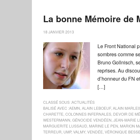
La bonne Mémoire de 
18 JANVIER 2013
Le Front National p
sombres comme ses
Bruno Gollnisch, se
reprises. Au disco
d’honneur du FN et 
[…]
CLASSÉ SOUS :
ACTUALITÉS
BALISÉ AVEC :
AEMN
,
ALAIN LEBOEUF
,
ALAIN MARLEI
CHARETTE
,
COLONNES INFERNALES
,
DEVOIR DE M
WESTERMANN
,
GÉNOCIDE VENDÉEN
,
JEAN-MARIE L
MARGUERITE LUSSAUD
,
MARINE LE PEN
,
MARION M
TERREUR
,
UMP
,
VALMY
,
VENDÉE
,
VÉRONIQUE BESS