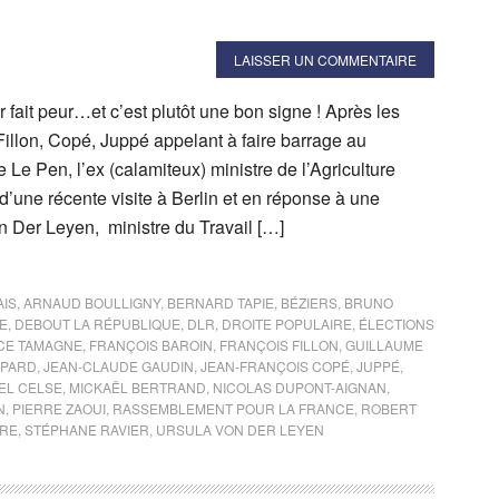
LAISSER UN COMMENTAIRE
 fait peur…et c’est plutôt une bon signe ! Après les
illon, Copé, Juppé appelant à faire barrage au
e Pen, l’ex (calamiteux) ministre de l’Agriculture
d’une récente visite à Berlin et en réponse à une
n Der Leyen, ministre du Travail […]
AIS
,
ARNAUD BOULLIGNY
,
BERNARD TAPIE
,
BÉZIERS
,
BRUNO
E
,
DEBOUT LA RÉPUBLIQUE
,
DLR
,
DROITE POPULAIRE
,
ÉLECTIONS
CE TAMAGNE
,
FRANÇOIS BAROIN
,
FRANÇOIS FILLON
,
GUILLAUME
MPARD
,
JEAN-CLAUDE GAUDIN
,
JEAN-FRANÇOIS COPÉ
,
JUPPÉ
,
EL CELSE
,
MICKAËL BERTRAND
,
NICOLAS DUPONT-AIGNAN
,
N
,
PIERRE ZAOUI
,
RASSEMBLEMENT POUR LA FRANCE
,
ROBERT
IRE
,
STÉPHANE RAVIER
,
URSULA VON DER LEYEN