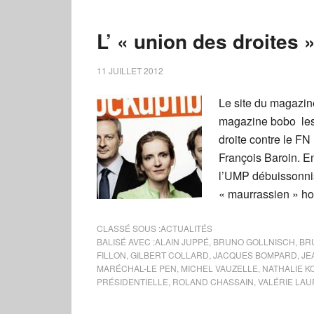
L’ « union des droites 
11 JUILLET 2012
Le site du magazin
magazine bobo les 
droite contre le FN
François Baroin. E
l’UMP débuissonnis
« maurrassien » ho
CLASSÉ SOUS :
ACTUALITÉS
BALISÉ AVEC :
ALAIN JUPPÉ
,
BRUNO GOLLNISCH
,
BR
FILLON
,
GILBERT COLLARD
,
JACQUES BOMPARD
,
JE
MARÉCHAL-LE PEN
,
MICHEL VAUZELLE
,
NATHALIE K
PRÉSIDENTIELLE
,
ROLAND CHASSAIN
,
VALÉRIE LAU