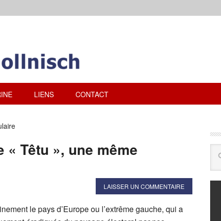
INE
LIENS
CONTACT
laire
e « Têtu », une même
LAISSER UN COMMENTAIRE
ainement le pays d’Europe ou l’extrême gauche, qui a