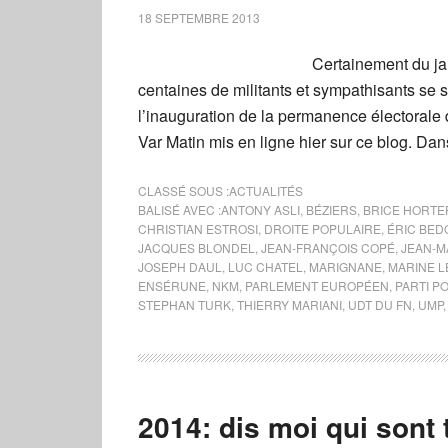
18 SEPTEMBRE 2013
Certainement du ja
centaines de militants et sympathisants s
l’inauguration de la permanence électorale 
Var Matin mis en ligne hier sur ce blog. Da
CLASSÉ SOUS :
ACTUALITÉS
BALISÉ AVEC :
ANTONY ASLI
,
BÉZIERS
,
BRICE HORTE
CHRISTIAN ESTROSI
,
DROITE POPULAIRE
,
ÉRIC BED
JACQUES BLONDEL
,
JEAN-FRANÇOIS COPÉ
,
JEAN-M
JOSEPH DAUL
,
LUC CHATEL
,
MARIGNANE
,
MARINE L
ENSÉRUNE
,
NKM
,
PARLEMENT EUROPÉEN
,
PARTI P
STEPHAN TURK
,
THIERRY MARIANI
,
UDT DU FN
,
UMP
2014: dis moi qui sont t