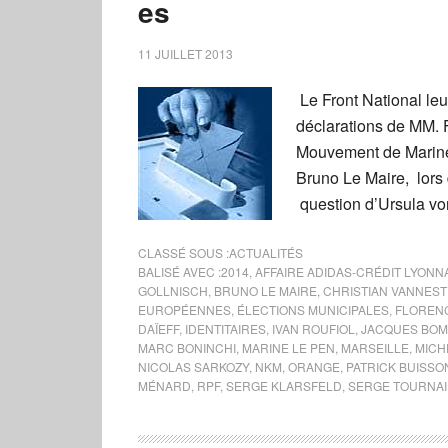
es
11 JUILLET 2013
Le Front National leur
déclarations de MM. F
Mouvement de Marine L
Bruno Le Maire, lors 
question d’Ursula vo
CLASSÉ SOUS :
ACTUALITÉS
BALISÉ AVEC :
2014
,
AFFAIRE ADIDAS-CRÉDIT LYONN
GOLLNISCH
,
BRUNO LE MAIRE
,
CHRISTIAN VANNEST
EUROPÉENNES
,
ÉLECTIONS MUNICIPALES
,
FLOREN
DAÏEFF
,
IDENTITAIRES
,
IVAN ROUFIOL
,
JACQUES BO
MARC BONINCHI
,
MARINE LE PEN
,
MARSEILLE
,
MICH
NICOLAS SARKOZY
,
NKM
,
ORANGE
,
PATRICK BUISSO
MÉNARD
,
RPF
,
SERGE KLARSFELD
,
SERGE TOURNA