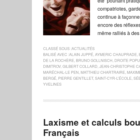
été pourtant prati
compatriotes, gard
continue à façonner
encore des réflexe
même ralliés à des
CLASSÉ SOUS :
ACTUALITÉS
BALISÉ AVEC :
ALAIN JUPPÉ
,
AYMERIC CHAUPRADE
,
DE LA ROCHÈRE
,
BRUNO GOLLNISCH
,
DROITE POPU
DIMITROV
,
GILBERT COLLARD
,
JEAN-CHRISTOPHE C
MARÉCHAL-LE PEN
,
MATTHIEU CHARTRAIRE
,
MAXIM
BERGÉ
,
PIERRE GENTILLET
,
SAINT-CYR-L’ÉCOLE
,
SÉ
YVELINES
Laxisme et calculs bout
Français