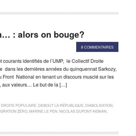
n… : alors on bouge?
8 COMMENTAIRES
courants identifiés de l’UMP, le Collectif Droite
e dans les dernières années du quinquennat Sarkozy,
u Front National en tenant un discours musclé sur les
n, aux valeurs… Le but de la […]
A DROITE POPULAIRE
,
DEBOUT LA RÉPUBLIQUE
,
DIABOLISATION
,
IGRATION ZÉRO
,
MARINE LE PEN
,
NICOLAS DUPONT-AIGNAN
,