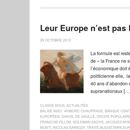
Leur Europe n’est pas l
29 OCTOBRE 2012
La formule est rest
de « la France ne se
l’économique doit 
politicienne elle, 
40 ans d’abandon d
supranationaux […
CLASSÉ SOUS :
ACTUALITÉS
BALISÉ AVEC :
AYMERIC CHAUPRADE
,
BANQUE CEN
EUROPÉEN
,
DAVOS
,
DE GAULLE
,
DROITE POPULAIR
FRANÇOIS FILLON
,
GOLDMAN SACHS
,
JACQUES MY
MONTI
,
NICOLAS SARKOZY
,
TRAITÉ BUDGÉTAIRE EU