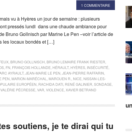
1 COMMENTAIRE
mais vu à Hyères un jour de semaine : plusieurs
e sont pressés lundi dans une chaude ambiance pour
de Bruno Gollnisch par Marine Le Pen –voir l’article de
ns les locaux bondés et […]
FEUX
,
BRUNO GOLLNISCH
,
BRUNO LEMAIRE FRANK RIESTER
,
OS
,
FN
,
FRANÇOIS HOLLANDE
,
HÉRAULT
,
HYÈRES
,
INSÉCURITÉ
,
ARC AYRAULT
,
JEAN-MARIE LE PEN
,
JEAN-PIERRE RAFFARIN
,
E PEN
,
MARION-MARÉCHAL
,
MAROUEN R.
,
NICE
,
NISSAN-LES-
OPULAIRE EUROPÉEN
,
RACHIDA DATI
,
RENÉ GALINIER
,
SONDAGE
,
,
VALÉRIE PÉCRESSE
,
VAR
,
VIOLENCE
,
XAVIER BETRAND
un
es soutiens, je te dirai qui tu