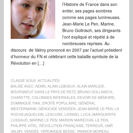
l’Histoire de France dans son
entier, ses pages sombres
comme ses pages lumineuses.
Jean-Marie Le Pen, Marine,
Bruno Gollnisch, ses dirigeants
l’ont expliqué et répété à de
nombreuses reprises. Au
discours de Valmy prononcé en 2007 par l’actuel président
d’honneur du FN et célébrant cette bataille symbole de la
Révolution en […]
CLASSÉ SOUS :
ACTUALITÉS
BALISÉ AVEC :
AEMN
,
ALAIN LEBOEUF
,
ALAIN MARLEIX
,
BOURGNEUF DANS LE PAYS DE RETZ
,
BRUNO GOLLNISCH
,
CHARETTE
,
COLONNES INFERNALES
,
DEVOIR DE MÉMOIRE
,
DOMINIQUE TIAN
,
DROITE POPULAIRE
,
GÉNÉRAL
WESTERMANN
,
GÉNOCIDE VENDÉEN
,
JEAN-MARIE LE PEN
,
LA
ROCHEJAQUELEIN
,
LESCURE
,
LIONNEL LUCA
,
MARGUERITE
LUSSAUD
,
MARINE LE PEN
,
MARION MARÉCHAL-LE PEN
,
PHILIPPE VITEL
,
RÉVOLUTION FRANÇAISE
,
TERREUR
,
UMP
,
VALMY
,
VENDÉE
,
VÉRONIQUE BESSE
,
YANNICK MOREAU