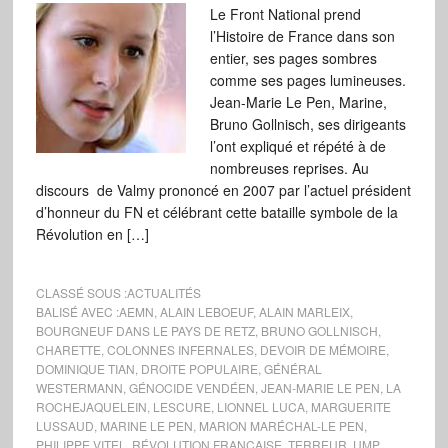
Le Front National prend
l’Histoire de France dans son
entier, ses pages sombres
comme ses pages lumineuses.
Jean-Marie Le Pen, Marine,
Bruno Gollnisch, ses dirigeants
l’ont expliqué et répété à de
nombreuses reprises. Au
discours de Valmy prononcé en 2007 par l’actuel président
d’honneur du FN et célébrant cette bataille symbole de la
Révolution en […]
CLASSÉ SOUS :
ACTUALITÉS
BALISÉ AVEC :
AEMN
,
ALAIN LEBOEUF
,
ALAIN MARLEIX
,
BOURGNEUF DANS LE PAYS DE RETZ
,
BRUNO GOLLNISCH
,
CHARETTE
,
COLONNES INFERNALES
,
DEVOIR DE MÉMOIRE
,
DOMINIQUE TIAN
,
DROITE POPULAIRE
,
GÉNÉRAL
WESTERMANN
,
GÉNOCIDE VENDÉEN
,
JEAN-MARIE LE PEN
,
LA
ROCHEJAQUELEIN
,
LESCURE
,
LIONNEL LUCA
,
MARGUERITE
LUSSAUD
,
MARINE LE PEN
,
MARION MARÉCHAL-LE PEN
,
PHILIPPE VITEL
,
RÉVOLUTION FRANÇAISE
,
TERREUR
,
UMP
,