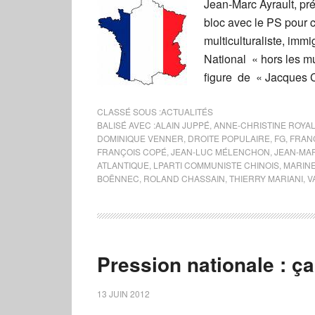
Jean-Marc Ayrault, pré
bloc avec le PS pour c
multiculturaliste, immi
National « hors les mu
figure de « Jacques C
CLASSÉ SOUS :
ACTUALITÉS
BALISÉ AVEC :
ALAIN JUPPÉ
,
ANNE-CHRISTINE ROYA
DOMINIQUE VENNER
,
DROITE POPULAIRE
,
FG
,
FRANÇ
FRANÇOIS COPÉ
,
JEAN-LUC MÉLENCHON
,
JEAN-MA
ATLANTIQUE
,
LPARTI COMMUNISTE CHINOIS
,
MARINE
BOËNNEC
,
ROLAND CHASSAIN
,
THIERRY MARIANI
,
V
Pression nationale : 
13 JUIN 2012