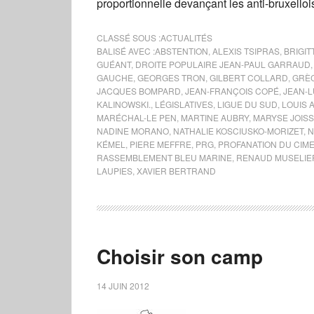
proportionnelle devançant les anti-bruxello
CLASSÉ SOUS :
ACTUALITÉS
BALISÉ AVEC :
ABSTENTION
,
ALEXIS TSIPRAS
,
BRIGI
GUÉANT
,
DROITE POPULAIRE JEAN-PAUL GARRAUD
GAUCHE
,
GEORGES TRON
,
GILBERT COLLARD
,
GRÈ
JACQUES BOMPARD
,
JEAN-FRANÇOIS COPÉ
,
JEAN-
KALINOWSKI.
,
LÉGISLATIVES
,
LIGUE DU SUD
,
LOUIS A
MARÉCHAL-LE PEN
,
MARTINE AUBRY
,
MARYSE JOISS
NADINE MORANO
,
NATHALIE KOSCIUSKO-MORIZET
,
N
KÉMEL
,
PIERE MEFFRE
,
PRG
,
PROFANATION DU CIM
RASSEMBLEMENT BLEU MARINE
,
RENAUD MUSELIE
LAUPIES
,
XAVIER BERTRAND
Choisir son camp
14 JUIN 2012