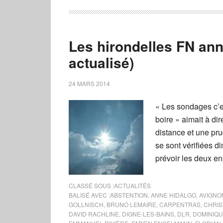
Les hirondelles FN ann
actualisé)
24 MARS 2014
« Les sondages c’e
boire » aimait à di
distance et une pr
se sont vérifiées 
prévoir les deux e
CLASSÉ SOUS :
ACTUALITÉS
BALISÉ AVEC :
ABSTENTION
,
ANNE HIDALGO
,
AVIGNO
GOLLNISCH
,
BRUNO LEMAIRE
,
CARPENTRAS
,
CHRIS
DAVID RACHLINE
,
DIGNE-LES-BAINS
,
DLR
,
DOMINIQU