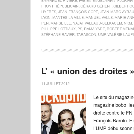
EMMANUEL RIVIÈRE
,
FABIEN ENGELMANN
,
FLORIAN 
FRONT RÉPUBLICAIN
,
GÉRARD GÉRENT
,
GILBERT C
HYÈRES
,
JEAN-FRANÇOIS COPÉ
,
JEAN-MARC AYRAU
LYON
,
MANTES-LA-VILLE
,
MANUEL VALLS
,
MARIE-AN
PEN
,
MARSEILLE
,
NAJAT VALLAUD-BELKACEM
,
NKM
,
PHILIPPE LOTTIAUX
,
PS
,
RAMA YADE
,
ROBERT MÉNA
STÉPHANE RAVIER
,
TARASCON
,
UMP
,
VALÉRIE LAUP
L’ « union des droites 
11 JUILLET 2012
Le site du magazin
magazine bobo les 
droite contre le FN
François Baroin. E
l’UMP débuissonnis