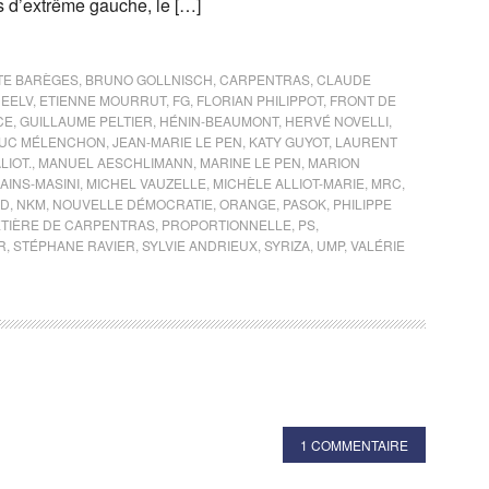
is d’extrême gauche, le […]
TTE BARÈGES
,
BRUNO GOLLNISCH
,
CARPENTRAS
,
CLAUDE
,
EELV
,
ETIENNE MOURRUT
,
FG
,
FLORIAN PHILIPPOT
,
FRONT DE
CE
,
GUILLAUME PELTIER
,
HÉNIN-BEAUMONT
,
HERVÉ NOVELLI
,
LUC MÉLENCHON
,
JEAN-MARIE LE PEN
,
KATY GUYOT
,
LAURENT
LIOT.
,
MANUEL AESCHLIMANN
,
MARINE LE PEN
,
MARION
AINS-MASINI
,
MICHEL VAUZELLE
,
MICHÈLE ALLIOT-MARIE
,
MRC
,
D
,
NKM
,
NOUVELLE DÉMOCRATIE
,
ORANGE
,
PASOK
,
PHILIPPE
ETIÈRE DE CARPENTRAS
,
PROPORTIONNELLE
,
PS
,
R
,
STÉPHANE RAVIER
,
SYLVIE ANDRIEUX
,
SYRIZA
,
UMP
,
VALÉRIE
1 COMMENTAIRE