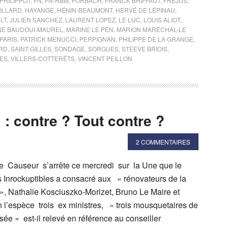
PHILIPPOT
,
FN
,
FN-RBM
,
FORBACH
,
FRANCK BRIFFAUT
,
FRÉJUS
,
OLLARD
,
HAYANGE
,
HÉNIN-BEAUMONT
,
HERVÉ DE LÉPINAU
,
LT
,
JULIEN SANCHEZ
,
LAURENT LOPEZ
,
LE LUC
,
LOUIS ALIOT.
,
NE BAUDOUI-MAUREL
,
MARINE LE PEN
,
MARION MARÉCHAL-LE
PARIS
,
PATRICK MENUCCI
,
PERPIGNAN
,
PHILIPPE DE LA GRANGE
,
RD
,
SAINT-GILLES
,
SONDAGE
,
SORGUES
,
STEEVE BRIOIS
,
IES
,
VILLERS-COTTERÊTS
,
VINCENT PEILLON
» : contre ? Tout contre ?
2 COMMENTAIRES
e Causeur s’arrête ce mercredi sur la Une que le
Inrockuptibles a consacré aux « rénovateurs de la
 », Nathalie Kosciuszko-Morizet, Bruno Le Maire et
n l’espèce trois ex ministres, « trois mousquetaires de
ée » est-il relevé en référence au conseiller