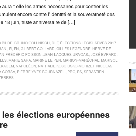
e aura-t-elle les armes nécessaires pour contrer les
ulent encore contre l’identité et la souveraineté des
18 juin, triste anniversaire de […]
 BILDE
,
BRUNO GOLLNISCH
,
DLF
,
ÉLECTIONS LÉGISLATIVES 2017
RANI
,
FI
,
FN
,
GILBERT COLLARD
,
GILLES LEGENDRE
,
HERVÉ DE
AN-FRÉDÉRIC POISSON
,
JEAN-LACQUES URVOAS.
,
JOSÉ EVRARD
,
LLS
,
MARIE SARA
,
MARINE LE PEN
,
MARION-MARÉCHAL
,
MARISOL
ELKACEM
,
NAPOLÉON
,
NATHALIE KOSCIUSKO-MORIZET
,
NICOLAS
A CORSA
,
PIERRE-YVES BOURNAZEL.
,
PRG
,
PS
,
SÉBASTIEN
YERRES
: les élections européennes
re