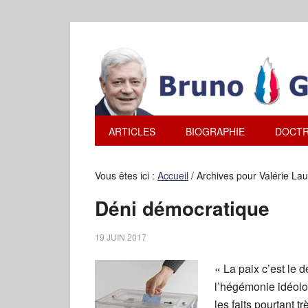
ARTICLES
BIOGRAPHIE
DOCTR
Vous êtes ici :
Accueil
/
Archives pour Valérie Lau
Déni démocratique
19 JUIN 2017
« La paix c’est le
l’hégémonie idéolo
les faits pourtant t