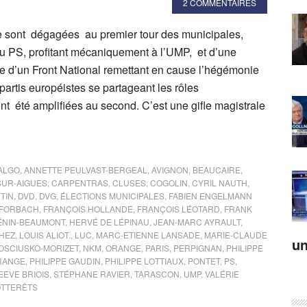
2 COMMENTAIRES
 sont dégagées au premier tour des municipales,
t du PS, profitant mécaniquement à l’UMP, et d’une
d’un Front National remettant en cause l’hégémonie
artis européistes se partageant les rôles
 ont été amplifiées au second. C’est une gifle magistrale
ALGO
,
ANNETTE PEULVAST-BERGEAL
,
AVIGNON
,
BEAUCAIRE
,
SUR-AIGUES
,
CARPENTRAS
,
CLUSES
,
COGOLIN
,
CYRIL NAUTH
,
TIN
,
DVD
,
DVG
,
ÉLECTIONS MUNICIPALES
,
FABIEN ENGELMANN
FORBACH
,
FRANÇOIS HOLLANDE
,
FRANÇOIS LÉOTARD
,
FRANK
ÉNIN-BEAUMONT
,
HERVÉ DE LÉPINAU
,
JEAN-MARC AYRAULT
,
HEZ
,
LOUIS ALIOT.
,
LUC
,
MARC-ETIENNE LANSADE
,
MARIE-CLAUDE
un
KOSCIUSKO-MORIZET
,
NKM
,
ORANGE
,
PARIS
,
PERPIGNAN
,
PHILIPPE
GRANGE
,
PHILIPPE GAUDIN
,
PHILIPPE LOTTIAUX
,
PONTET
,
PS
,
EEVE BRIOIS
,
STÉPHANE RAVIER
,
TARASCON
,
UMP
,
VALÉRIE
OTTERÊTS