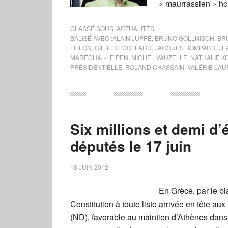
« maurrassien » ho
CLASSÉ SOUS :
ACTUALITÉS
BALISÉ AVEC :
ALAIN JUPPÉ
,
BRUNO GOLLNISCH
,
BR
FILLON
,
GILBERT COLLARD
,
JACQUES BOMPARD
,
JE
MARÉCHAL-LE PEN
,
MICHEL VAUZELLE
,
NATHALIE K
PRÉSIDENTIELLE
,
ROLAND CHASSAIN
,
VALÉRIE LAU
Six millions et demi d’é
députés le 17 juin
18 JUIN 2012
En Grèce, par le b
Constitution à toute liste arrivée en tête aux
(ND), favorable au maintien d’Athènes dans 