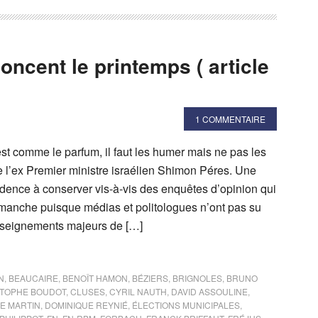
oncent le printemps ( article
1 COMMENTAIRE
st comme le parfum, il faut les humer mais ne pas les
re l’ex Premier ministre israélien Shimon Péres. Une
udence à conserver vis-à-vis des enquêtes d’opinion qui
dimanche puisque médias et politologues n’ont pas su
nseignements majeurs de […]
N
,
BEAUCAIRE
,
BENOÎT HAMON
,
BÉZIERS
,
BRIGNOLES
,
BRUNO
TOPHE BOUDOT
,
CLUSES
,
CYRIL NAUTH
,
DAVID ASSOULINE
,
E MARTIN
,
DOMINIQUE REYNIÉ
,
ÉLECTIONS MUNICIPALES
,