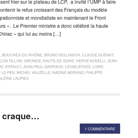
sent hier sur le plateau de LCP, a invité l’UMP à faire
ontenir le refus croissant des Français du modèle
grationniste et mondialiste en maintenant le Front
rs ». Le Premier ministre a donc célébré la haute
hirac » qui lui au moins […]
L
,
BOUCHES-DU-RHÔNE
,
BRUNO GOLLNISCH
,
CLAUDE GUÉANT
,
OIS FILLON
,
GIRONDE
,
HAUTS-DE-SEINE
,
HERVÉ NOVELLI
,
JEAN-
RC AYRAULT
,
JEAN-PAUL GARRAUD
,
LÉGISLATIVES
,
LOIRE-
 LE PEN
,
MICHEL VAUZELLE
,
NADINE MORANO
,
PHILIPPE
ALÉRIE LAUPIES
ça craque…
1 COMMENTAIRE