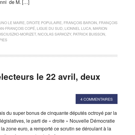
nni de M. […]
UNO LE MAIRE
,
DROITE POPULAIRE
,
FRANÇOIS BAROIN
,
FRANÇOIS
AN-FRANÇOIS COPÉ
,
LIGUE DU SUD
,
LIONNEL LUCA
,
MARION
OSCIUSZKO-MORIZET
,
NICOLAS SARKOZY
,
PATRICK BUISSON
,
PIES
lecteurs le 22 avril, deux
4 COMMENTAIRES
iais du super bonus de cinquante députés octroyé par la
 législatives, le parti de « droite » Nouvelle Démocratie
la zone euro, a remporté ce scrutin se déroulant à la