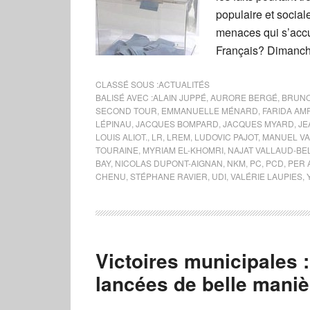
populaire et social
menaces qui s’accum
Français? Dimanche 
CLASSÉ SOUS :
ACTUALITÉS
BALISÉ AVEC :
ALAIN JUPPÉ
,
AURORE BERGÉ
,
BRUNO
SECOND TOUR
,
EMMANUELLE MÉNARD
,
FARIDA AM
LÉPINAU
,
JACQUES BOMPARD
,
JACQUES MYARD
,
JE
LOUIS ALIOT.
,
LR
,
LREM
,
LUDOVIC PAJOT
,
MANUEL VA
TOURAINE
,
MYRIAM EL-KHOMRI
,
NAJAT VALLAUD-B
BAY
,
NICOLAS DUPONT-AIGNAN
,
NKM
,
PC
,
PCD
,
PER 
CHENU
,
STÉPHANE RAVIER
,
UDI
,
VALÉRIE LAUPIES
,
Victoires municipales 
lancées de belle maniè