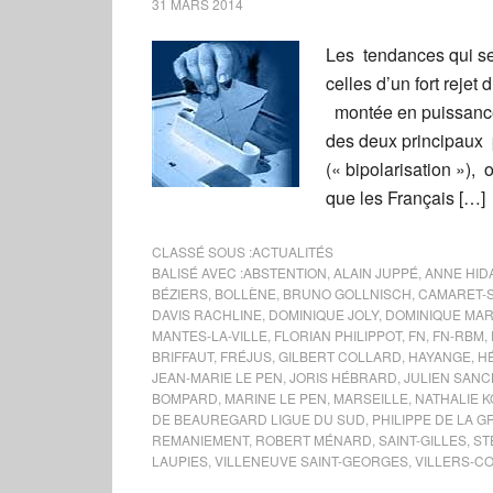
31 MARS 2014
Les tendances qui se
celles d’un fort reje
montée en puissance 
des deux principaux p
(« bipolarisation »),
que les Français […]
CLASSÉ SOUS :
ACTUALITÉS
BALISÉ AVEC :
ABSTENTION
,
ALAIN JUPPÉ
,
ANNE HID
BÉZIERS
,
BOLLÈNE
,
BRUNO GOLLNISCH
,
CAMARET-
DAVIS RACHLINE
,
DOMINIQUE JOLY
,
DOMINIQUE MAR
MANTES-LA-VILLE
,
FLORIAN PHILIPPOT
,
FN
,
FN-RBM
,
BRIFFAUT
,
FRÉJUS
,
GILBERT COLLARD
,
HAYANGE
,
H
JEAN-MARIE LE PEN
,
JORIS HÉBRARD
,
JULIEN SANC
BOMPARD
,
MARINE LE PEN
,
MARSEILLE
,
NATHALIE 
DE BEAUREGARD LIGUE DU SUD
,
PHILIPPE DE LA 
REMANIEMENT
,
ROBERT MÉNARD
,
SAINT-GILLES
,
ST
LAUPIES
,
VILLENEUVE SAINT-GEORGES
,
VILLERS-C