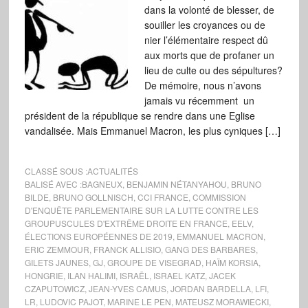
dans la volonté de blesser, de
souiller les croyances ou de
nier l’élémentaire respect dû
aux morts que de profaner un
lieu de culte ou des sépultures?
De mémoire, nous n’avons
jamais vu récemment un
président de la république se rendre dans une Eglise
vandalisée. Mais Emmanuel Macron, les plus cyniques […]
CLASSÉ SOUS :
ACTUALITÉS
BALISÉ AVEC :
BAGNEUX
,
BENJAMIN NÉTANYAHOU
,
BRUNO
BILDE
,
BRUNO GOLLNISCH
,
CCI FRANCE
,
COMMISSION
D'ENQUÊTE PARLEMENTAIRE SUR LA LUTTE CONTRE LES
GROUPUSCULES D'EXTRÊME DROITE EN FRANCE
,
EELV
,
ÉLECTIONS EUROPÉENNES DE 2019
,
EMMANUEL MACRON
,
ERIC ZEMMOUR
,
FRANCK ALLISIO
,
GANG DES BARBARES
,
GILETS JAUNES
,
GJ
,
GROUPE DE VISEGRAD
,
HAÏM KORSIA
,
HONGRIE
,
ILAN HALIMI
,
ISRAËL
,
ISRAEL KATZ
,
JACEK
CZAPUTOWICZ
,
JEAN-YVES CAMUS
,
JORDAN BARDELLA
,
LFI
,
LR
,
LUDOVIC PAJOT
,
MARINE LE PEN
,
MATEUSZ MORAWIECKI
,