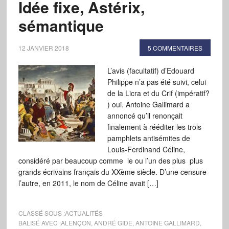
Idée fixe, Astérix,
sémantique
12 JANVIER 2018
5 COMMENTAIRES
L’avis (facultatif) d’Edouard
Philippe n’a pas été suivi, celui
de la Licra et du Crif (impératif?
) oui. Antoine Gallimard a
annoncé qu’il renonçait
finalement à rééditer les trois
pamphlets antisémites de
Louis-Ferdinand Céline,
considéré par beaucoup comme le ou l’un des plus plus
grands écrivains français du XXème siècle. D’une censure
l’autre, en 2011, le nom de Céline avait […]
CLASSÉ SOUS :
ACTUALITÉS
BALISÉ AVEC :
ALENÇON
,
ANDRÉ GIDE
,
ANTOINE GALLIMARD
,