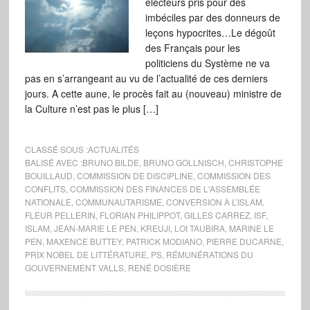
électeurs pris pour des
imbéciles par des donneurs de
leçons hypocrites…Le dégoût
des Français pour les
politiciens du Système ne va
pas en s’arrangeant au vu de l’actualité de ces derniers
jours. A cette aune, le procès fait au (nouveau) ministre de
la Culture n’est pas le plus […]
CLASSÉ SOUS :
ACTUALITÉS
BALISÉ AVEC :
BRUNO BILDE
,
BRUNO GOLLNISCH
,
CHRISTOPHE
BOUILLAUD
,
COMMISSION DE DISCIPLINE
,
COMMISSION DES
CONFLITS
,
COMMISSION DES FINANCES DE L'ASSEMBLÉE
NATIONALE
,
COMMUNAUTARISME
,
CONVERSION À L’ISLAM
,
FLEUR PELLERIN
,
FLORIAN PHILIPPOT
,
GILLES CARREZ
,
ISF
,
ISLAM
,
JEAN-MARIE LE PEN
,
KREUJI
,
LOI TAUBIRA
,
MARINE LE
PEN
,
MAXENCE BUTTEY
,
PATRICK MODIANO
,
PIERRE DUCARNE
,
PRIX NOBEL DE LITTÉRATURE
,
PS
,
RÉMUNÉRATIONS DU
GOUVERNEMENT VALLS
,
RENÉ DOSIÈRE