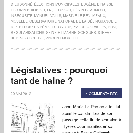
DIEUDONNÉ
,
ÉLECTIONS MUNICIPALES
,
EUGÈNE BINAISSE
,
FLORIAN PHILIPPOT
,
FN
,
FORBACH
,
HÉNIN-BEAUMONT
,
INSÉCURITÉ
,
MANUEL VALLS
,
MARINE LE PEN
,
MEAUX
,
MOSELLE
,
OBSERVATOIRE NATIONAL DE LA DÉLINQUANCE ET
DES RÉPONSES PÉNALES
,
ONDRP
,
PAS-DE-CALAIS
,
PS
,
RBM
,
RÉGULARISATIONS
,
SEINE-ET-MARNE
,
SORGUES
,
STEEVE
BRIOIS
,
VAUCLUSE
,
VINCENT MORELLE
Législatives : pourquoi
tant de haine ?
30 MAI 2012
4 COMMENTAIRES
Jean-Marie Le Pen en a fait lui
aussi le constat lors de son
passage cette fin de semaine à
Hyères pour manifester son
soutien à Bruno Gollnisch,