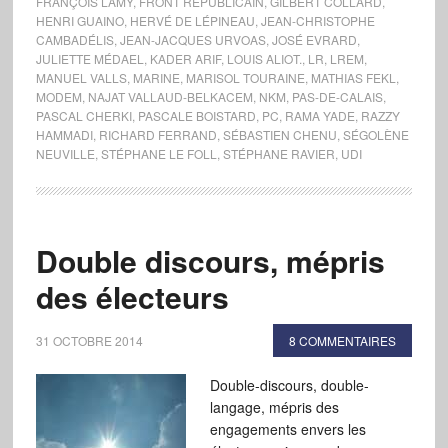
FRANÇOIS LAMY
,
FRONT RÉPUBLICAIN
,
GILBERT COLLARD
,
HENRI GUAINO
,
HERVÉ DE LÉPINEAU
,
JEAN-CHRISTOPHE
CAMBADÉLIS
,
JEAN-JACQUES URVOAS
,
JOSÉ EVRARD
,
JULIETTE MÉDAEL
,
KADER ARIF
,
LOUIS ALIOT.
,
LR
,
LREM
,
MANUEL VALLS
,
MARINE
,
MARISOL TOURAINE
,
MATHIAS FEKL
,
MODEM
,
NAJAT VALLAUD-BELKACEM
,
NKM
,
PAS-DE-CALAIS
,
PASCAL CHERKI
,
PASCALE BOISTARD
,
PC
,
RAMA YADE
,
RAZZY
HAMMADI
,
RICHARD FERRAND
,
SÉBASTIEN CHENU
,
SÉGOLÈNE
NEUVILLE
,
STÉPHANE LE FOLL
,
STÉPHANE RAVIER
,
UDI
Double discours, mépris
des électeurs
31 OCTOBRE 2014
8 COMMENTAIRES
Double-discours, double-
langage, mépris des
engagements envers les