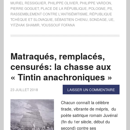
MURIEL RESSIGUIER
,
PHILIPPE OLIVIER
,
PHILIPPE VARDON
,
PIERRE GOGUET
,
PLACE DE LA RÉPUBLIQUE
,
POLOGNE
,
PS
,
RASSEMBLEMENT CONTRE L'ANTISÉMITISME
,
RÉPUBLIQUE
TCHÈQUE ET SLOVAQUIE
,
SÉBASTIEN CHENU
,
SONDAGE
,
UE
,
YITZHAK SHAMIR
,
YOUSSOUF FOFANA
Matraqués, remplacés,
censurés: la chasse aux
« Tintin anachroniques »
23 JUILLET 2018
LAISSER UN COMMENTAIRE
Chacun connaît la célèbre
tirade, vibrante de mépris, du
poète satirique romain Juvénal
(fin du 1er siècle, début du
second) contre ses