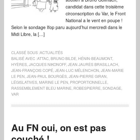
candidat dans cette troisième
circonscription du Var, le Front
National a le vent en poupe !
Selon le sondage Ifop paru aujourd’hui mercredi dans le
Midi Libre, la […]
CLASSÉ SOUS :
ACTUALITÉS
BALISÉ AVEC :
ATTAC
,
BRUNO BILDE
,
HÉNIN-BEAUMONT
,
HYÈRES
,
JACQUES NIKONOFF
,
JEAN JAURÈS BRASILLACH
,
JEAN-FRANÇOIS COPÉ
,
JEAN-LUC MÉLENCHON
,
JEAN-MARIE
LE PEN
,
JEAN-PAUL BOURGÈS
,
JEAN-PIERRE GIRAN
,
LÉGISLATIVES
,
MARINE LE PEN
,
PROPORTIONNELLE
,
RASSEMBLEMENT BLEU MARINE
,
ROBESPIERRE
,
SONDAGE
,
VAR
Au FN oui, on est pas
couché !