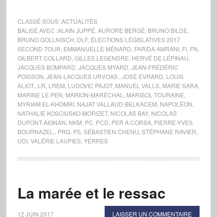
CLASSÉ SOUS :
ACTUALITÉS
BALISÉ AVEC :
ALAIN JUPPÉ
,
AURORE BERGÉ
,
BRUNO BILDE
,
BRUNO GOLLNISCH
,
DLF
,
ÉLECTIONS LÉGISLATIVES 2017
SECOND TOUR
,
EMMANUELLE MÉNARD
,
FARIDA AMRANI
,
FI
,
FN
,
GILBERT COLLARD
,
GILLES LEGENDRE
,
HERVÉ DE LÉPINAU
,
JACQUES BOMPARD
,
JACQUES MYARD
,
JEAN-FRÉDÉRIC
POISSON
,
JEAN-LACQUES URVOAS.
,
JOSÉ EVRARD
,
LOUIS
ALIOT.
,
LR
,
LREM
,
LUDOVIC PAJOT
,
MANUEL VALLS
,
MARIE SARA
,
MARINE LE PEN
,
MARION-MARÉCHAL
,
MARISOL TOURAINE
,
MYRIAM EL-KHOMRI
,
NAJAT VALLAUD-BELKACEM
,
NAPOLÉON
,
NATHALIE KOSCIUSKO-MORIZET
,
NICOLAS BAY
,
NICOLAS
DUPONT-AIGNAN
,
NKM
,
PC
,
PCD
,
PER A CORSA
,
PIERRE-YVES
BOURNAZEL.
,
PRG
,
PS
,
SÉBASTIEN CHENU
,
STÉPHANE RAVIER
,
UDI
,
VALÉRIE LAUPIES
,
YERRES
La marée et le ressac
12 JUIN 2017
LAISSER UN COMMENTAIRE