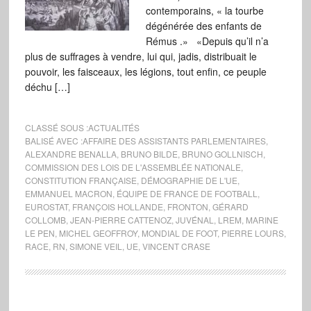
contemporains, « la tourbe
dégénérée des enfants de
Rémus .» «Depuis qu’il n’a
plus de suffrages à vendre, lui qui, jadis, distribuait le
pouvoir, les faisceaux, les légions, tout enfin, ce peuple
déchu […]
CLASSÉ SOUS :
ACTUALITÉS
BALISÉ AVEC :
AFFAIRE DES ASSISTANTS PARLEMENTAIRES
,
ALEXANDRE BENALLA
,
BRUNO BILDE
,
BRUNO GOLLNISCH
,
COMMISSION DES LOIS DE L'ASSEMBLÉE NATIONALE
,
CONSTITUTION FRANÇAISE
,
DÉMOGRAPHIE DE L'UE
,
EMMANUEL MACRON
,
ÉQUIPE DE FRANCE DE FOOTBALL
,
EUROSTAT
,
FRANÇOIS HOLLANDE
,
FRONTON
,
GÉRARD
COLLOMB
,
JEAN-PIERRE CATTENOZ
,
JUVÉNAL
,
LREM
,
MARINE
LE PEN
,
MICHEL GEOFFROY
,
MONDIAL DE FOOT
,
PIERRE LOURS
,
RACE
,
RN
,
SIMONE VEIL
,
UE
,
VINCENT CRASE