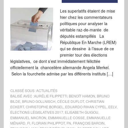
Les superlatifs étaient de mise
hier chez les commentateurs
politiques pour analyser la
véritable raz-de-marée de
députés estampillés La
République En Marche (LREM)
qui se dessine à l’issue de ce
premier tour des élections
législatives, ce dont s’est immédiatement félicitée
officiellement la chancelière allemande Angela Merkel.
Selon la fourchette admise par les différents instituts […]
CLASSÉ SOUS :
ACTUALITÉS
BALISÉ AVEC :
AURÉLIE FILIPPETTI
,
BENOÎT HAMON
,
BRUNO
BILDE
,
BRUNO GOLLNISCH
,
CÉCILE DUFLOT
,
CHRISTIAN
ECKERT
,
CHRISTOPHE BORGEL
,
EDUARDO RIHAN CYPEL
,
EELV
,
ÉLECTIONS LÉGISLATIVES 2017
,
ELISABETH GUIGOU
,
EMMANUEL MACRON
,
EMMANUELLE COSSE
,
EMMANUELLE
MÉNARD
,
FI
,
FLORIAN PHILIPPOT
,
FN
,
FRANÇOIS BAROIN
,