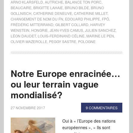
ARNO KLARSFELD
,
AUTRICHE
,
BALANCE TON PORC
,
BEAUCAIRE
,
BRIGITTE LAHAIE
,
BRUNO BILDE
,
BRUNO
GOLLNISCH
,
CATHERINE DENEUVE
,
CATHERINE MILLET
,
CHANGEMENT DE NOM DU FN
,
EDOUARD PHILIPPE
,
FPÖ
,
FRÉDÉRIC MITTERRAND
,
GILBERT COLLARD
,
HARVEY
WENSTEIN
,
HONGRIE
,
JEAN-YVES CAMUS
,
JULIEN SANCHEZ
,
LÉON DAUDET
,
LOUIS-FERDINAND CÉLINE
,
MARINE LE PEN
,
OLIVIER MAZEROLLE
,
PEGGY SASTRE
,
POLOGNE
Notre Europe enracinée…
ou leur terrain vague
mondialisé?
27 NOVEMBRE 2017
9 COMMENTAIRES
Oui à « l’Europe des nations
européennes », « Ils sont