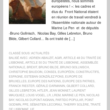
européistes, nous sommes
européens ! »: les cadres et
élus du Front National étaient
en réunion de travail vendredi à
l’Assemblée nationale autour de
Marine Le Pen et de députés
-Bruno Gollnisch, Nicolas Bay, Gilles Lebreton, Bruno
Bilde, Gilbert Collard… Ils ont traité de […]
CLASSÉ SOUS :
ACTUALITÉS
BALISÉ AVEC :
ADRIEN ABAUZIT
,
AGIR
,
ARTICLE 48 DU TRAITÉ DE
LISBONNE
,
ARTICLE 50 DU TRAITÉ DE LISBONNE
,
ASSEMBLÉE
NATIONALE
,
BREXIT
,
BRUNO BILDE
,
BRUNO GOLLNISCH
,
CHRISTOPHE BAUDOIN
,
CONSEIL EUROPÉEN
,
CONSTRUCTIFS
,
ESPAGNE
,
ESTEBAN GONZÁLEZ PONS
,
EUROPE DE
BRUXELLES
,
EUROPE DES NATIONS
,
EUROPE DES PATRIES
,
FRANCK RIESTER
,
GÉRALD DARMANIN
,
GILBERT COLLARD
,
GILLES LEBRETON
,
HITLER
,
JEAN MONNET
,
LAURENT
WAUQUIEZ
,
LOUIS VOGEL
,
LR
,
LREM
,
MARINE LE PEN
,
NICOLAS
BAY
,
NICOLAS DUPONT-AIGNAN
,
PARTIDO POPULAR
,
POINT
GODWIN
,
PPE
,
SÉBASTIEN LECORNU
,
THIERRY SOLÈRE
,
TRAITÉ
DE LISBONNE
,
UE