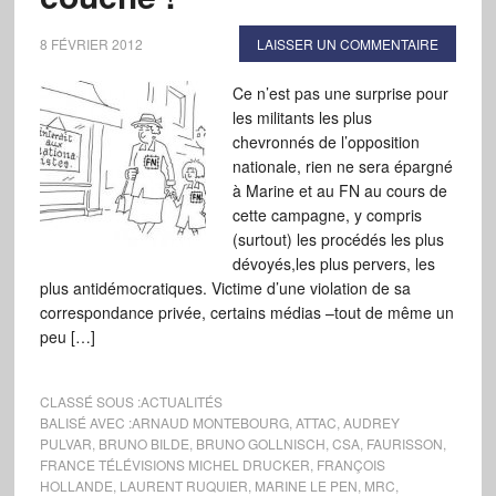
8 FÉVRIER 2012
LAISSER UN COMMENTAIRE
Ce n’est pas une surprise pour
les militants les plus
chevronnés de l’opposition
nationale, rien ne sera épargné
à Marine et au FN au cours de
cette campagne, y compris
(surtout) les procédés les plus
dévoyés,les plus pervers, les
plus antidémocratiques. Victime d’une violation de sa
correspondance privée, certains médias –tout de même un
peu […]
CLASSÉ SOUS :
ACTUALITÉS
BALISÉ AVEC :
ARNAUD MONTEBOURG
,
ATTAC
,
AUDREY
PULVAR
,
BRUNO BILDE
,
BRUNO GOLLNISCH
,
CSA
,
FAURISSON
,
FRANCE TÉLÉVISIONS MICHEL DRUCKER
,
FRANÇOIS
HOLLANDE
,
LAURENT RUQUIER
,
MARINE LE PEN
,
MRC
,