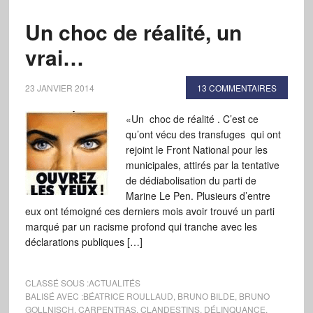
Un choc de réalité, un
vrai…
23 JANVIER 2014
13 COMMENTAIRES
«Un choc de réalité . C’est ce
qu’ont vécu des transfuges qui ont
rejoint le Front National pour les
municipales, attirés par la tentative
de dédiabolisation du parti de
Marine Le Pen. Plusieurs d’entre
eux ont témoigné ces derniers mois avoir trouvé un parti
marqué par un racisme profond qui tranche avec les
déclarations publiques […]
CLASSÉ SOUS :
ACTUALITÉS
BALISÉ AVEC :
BÉATRICE ROULLAUD
,
BRUNO BILDE
,
BRUNO
GOLLNISCH
,
CARPENTRAS
,
CLANDESTINS
,
DÉLINQUANCE
,