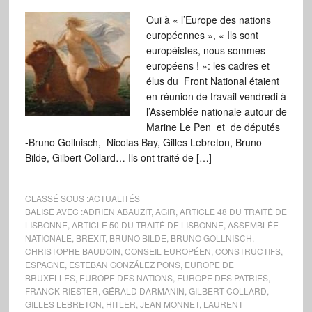
Oui à « l’Europe des nations
européennes », « Ils sont
européistes, nous sommes
européens ! »: les cadres et
élus du Front National étaient
en réunion de travail vendredi à
l’Assemblée nationale autour de
Marine Le Pen et de députés
-Bruno Gollnisch, Nicolas Bay, Gilles Lebreton, Bruno
Bilde, Gilbert Collard… Ils ont traité de […]
CLASSÉ SOUS :
ACTUALITÉS
BALISÉ AVEC :
ADRIEN ABAUZIT
,
AGIR
,
ARTICLE 48 DU TRAITÉ DE
LISBONNE
,
ARTICLE 50 DU TRAITÉ DE LISBONNE
,
ASSEMBLÉE
NATIONALE
,
BREXIT
,
BRUNO BILDE
,
BRUNO GOLLNISCH
,
CHRISTOPHE BAUDOIN
,
CONSEIL EUROPÉEN
,
CONSTRUCTIFS
,
ESPAGNE
,
ESTEBAN GONZÁLEZ PONS
,
EUROPE DE
BRUXELLES
,
EUROPE DES NATIONS
,
EUROPE DES PATRIES
,
FRANCK RIESTER
,
GÉRALD DARMANIN
,
GILBERT COLLARD
,
GILLES LEBRETON
,
HITLER
,
JEAN MONNET
,
LAURENT