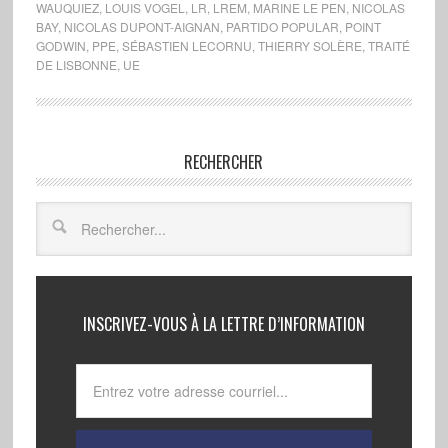
WAUQUIEZ
,
LOUIS VOGEL
,
LR
,
LREM
,
MARINE LE PEN
,
NICOLAS
BAY
,
NICOLAS DUPONT-AIGNAN
,
PARTIDO POPULAR
,
POINT
GODWIN
,
PPE
,
SÉBASTIEN LECORNU
,
THIERRY SOLÈRE
,
TRAITÉ
DE LISBONNE
,
UE
RECHERCHER
INSCRIVEZ-VOUS À LA LETTRE D’INFORMATION