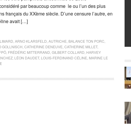
 considéré par beaucoup comme le ou l’un des plus
ns français du XXème siècle. D’une censure l’autre, en
line avait […]
LLIMARD
,
ARNO KLARSFELD
,
AUTRICHE
,
BALANCE TON PORC
,
 GOLLNISCH
,
CATHERINE DENEUVE
,
CATHERINE MILLET
,
FPÖ
,
FRÉDÉRIC MITTERRAND
,
GILBERT COLLARD
,
HARVEY
ANCHEZ
,
LÉON DAUDET
,
LOUIS-FERDINAND CÉLINE
,
MARINE LE
E