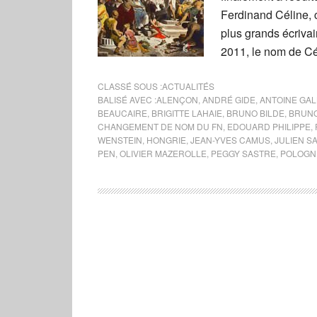
Ferdinand Céline,
plus grands écrivai
2011, le nom de Cé
CLASSÉ SOUS :
ACTUALITÉS
BALISÉ AVEC :
ALENÇON
,
ANDRÉ GIDE
,
ANTOINE GA
BEAUCAIRE
,
BRIGITTE LAHAIE
,
BRUNO BILDE
,
BRUNO
CHANGEMENT DE NOM DU FN
,
EDOUARD PHILIPPE
,
WENSTEIN
,
HONGRIE
,
JEAN-YVES CAMUS
,
JULIEN S
PEN
,
OLIVIER MAZEROLLE
,
PEGGY SASTRE
,
POLOGN