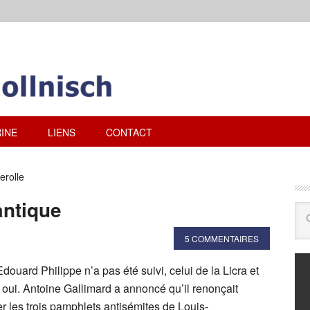
INE
LIENS
CONTACT
erolle
antique
5 COMMENTAIRES
d’Edouard Philippe n’a pas été suivi, celui de la Licra et
 ) oui. Antoine Gallimard a annoncé qu’il renonçait
er les trois pamphlets antisémites de Louis-