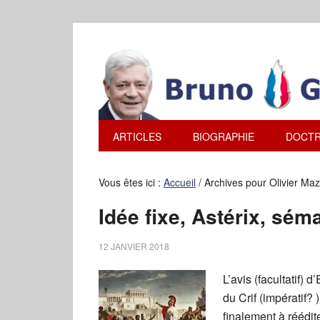
ARTICLES
BIOGRAPHIE
DOCTR
Vous êtes ici :
Accueil
/
Archives pour Olivier Maz
Idée fixe, Astérix, sém
12 JANVIER 2018
L’avis (facultatif) 
du Crif (impératif?
finalement à réédit