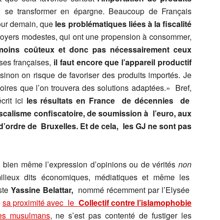
i se transformer en épargne. Beaucoup de Français
pour demain, que
les problématiques liées à la fiscalité
s foyers modestes, qui ont une propension à consommer,
 moins coûteux et donc pas nécessairement ceux
ses françaises,
il faut encore que l’appareil productif
sinon on risque de favoriser des produits importés. Je
toires que l’on trouvera des solutions adaptées.» Bref,
rit ici
les résultats en France de décennies de
iscalisme confiscatoire, de soumission à l’euro, aux
 d’ordre de Bruxelles.
Et de cela, les GJ ne sont pas
nd bien même l’expression d’opinions ou de vérités
non
ilieux dits économiques, médiatiques et même les
ste
Yassine Belattar,
nommé récemment par l’Elysée
é
sa proximité avec le
Collectif contre l’islamophobie
res musulmans
, ne s’est pas contenté de fustiger les