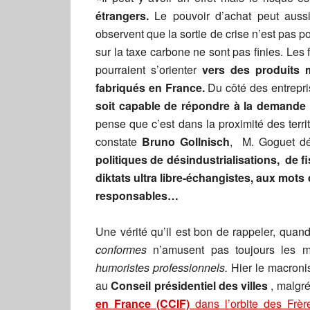
étrangers.
Le pouvoir d’achat peut auss
observent que la sortie de crise n’est pas 
sur la taxe carbone ne sont pas finies. Le
pourraient s’orienter
vers des produits
fabriqués en France.
Du côté des entrepri
soit capable de répondre à la demande
pense que c’est dans la proximité des terri
constate
Bruno Gollnisch
, M. Goguet déc
politiques de désindustrialisations, de f
diktats ultra libre-échangistes, aux mots
responsables…
Une vérité qu’il est bon de rappeler, qua
conformes
n’amusent pas toujours les m
humoristes professionnels.
Hier le macroni
au
Conseil présidentiel des villes
, malgr
en France (CCIF)
dans l’orbite des Frè