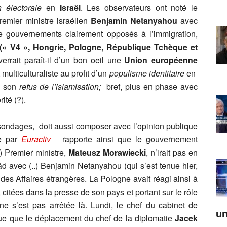
n électorale
en
Israël
. Les observateurs ont noté le
remier ministre israélien
Benjamin Netanyahou
avec
 gouvernements clairement opposés à l’immigration,
(« V4 », Hongrie, Pologne, République Tchèque et
verrait paraît-il d’un bon oeil une
Union européenne
lticulturaliste au profit d’un
populisme identitaire
en
t son
refus de l’islamisation;
bref, plus en phase avec
ité (?).
sondages, doit aussi composer avec l’opinion publique
e par
Euractiv
rapporte ainsi que le gouvernement
 Premier ministre,
Mateusz Morawiecki
, n’irait pas en
ád avec (..) Benjamin Netanyahou (qui s’est tenue hier,
des Affaires étrangères. La Pologne avait réagi ainsi à
itées dans la presse de son pays et portant sur le rôle
ne s’est pas arrêtée là. Lundi, le chef du cabinet de
un
que que le déplacement du chef de la diplomatie
Jacek