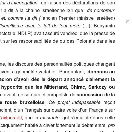
nt d’interrogation
en raison des déclarations de son
er a dit à la chaîne israélienne i24 que
de nombreux
et, comme l’a dit (
l’ancien Premier ministre israélien)
tisémitisme avec le lait de leur mère
(…). Benyamin
totale, NDLR) avait assuré vendredi que la presse de
t sur les responsabilités de ou des Polonais dans les
enne, les discours des personnalités politiques changent
souvent a géométrie variable. Pour autant,
donnons au
ron d’avoir dés le départ annoncé clairement la
 hypocrite que les Mitterrand, Chirac, Sarkozy ou
en avant, de son projet européiste de
soumission de la
e route bruxelloise
. Ce
projet indépassable
reçoit
scient, d’un Français sur quatre voire d’un Français sur
’avions dit
, que la
macronie,
qui s’emploie dans cette
ctiquement habile à cliver fortement le débat entre
pro