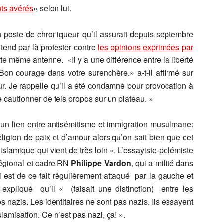
ts avérés
» selon lui.
 poste de chroniqueur qu’il assurait depuis septembre
entend par là protester contre
les opinions exprimées par
te même antenne. «Il y a une différence entre la liberté
 Bon courage dans votre surenchère.» a-t-il affirmé sur
ur. Je rappelle qu’il a été condamné pour provocation à
 cautionner de tels propos sur un plateau. »
n lien entre antisémitisme et immigration musulmane:
ligion de paix et d’amour alors qu’on sait bien que cet
 islamique qui vient de très loin ». L’essayiste-polémiste
régional et cadre RN
Philippe Vardon
, qui a milité dans
i est de ce fait régulièrement attaqué par la gauche et
pliqué qu’il « (faisait une distinction) entre les
s nazis. Les identitaires ne sont pas nazis. Ils essayent
slamisation. Ce n’est pas nazi, ça! ».