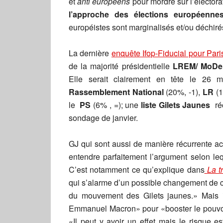
et
anti européens
pour mordre sur l’électorat
l’approche des élections européenne
européistes sont marginalisés et/ou déchirés
La dernière
enquête Ifop-Fiducial pour Pa
de la majorité présidentielle
LREM/ MoD
Elle serait clairement en tête le 26 
Rassemblement National
(20%, -1),
LR
(1
le
PS
(6% , =); une
liste Gilets Jaunes
ré
sondage de janvier.
GJ qui sont aussi de manière récurrente a
entendre parfaitement l’argument selon le
C’est notamment ce qu’explique dans
La t
qui s’alarme d’un possible changement de
du mouvement des Gilets jaunes.» Mais 
Emmanuel Macron» pour «booster le pouvoir
«Il peut y avoir un effet mais le risque e