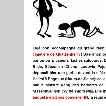
jugé bon, accompagné du grand rabbin 
cimetière de Quatzenheim
( Bas-Rhin) o
par un ou plusieurs lâches salopards. 
Bilde, Sébastien Chenu, Ludovic Pajot,
déposait hier une gerbe devant la stèl
Halimi à Bagneux (Hauts-de-Seine); ce jeu
par le sinistre gang des barbares de 
rassemblement contre l’antisémitisme
in
auquel n’était pas convié le RN
, a réuni