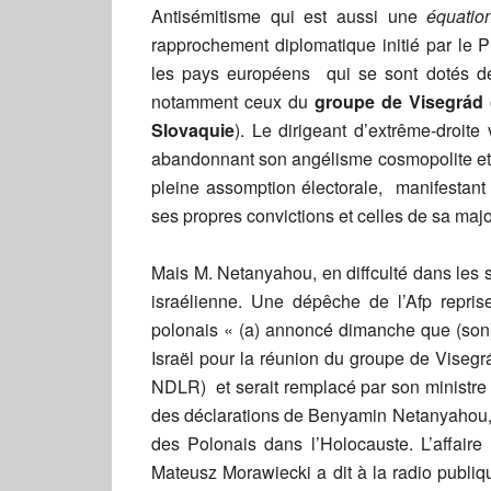
Antisémitisme qui est aussi une
équatio
rapprochement diplomatique initié par le P
les pays européens qui se sont dotés de
notamment ceux du
groupe de Visegrád 
Slovaquie
). Le dirigeant d’extrême-droite 
abandonnant son angélisme cosmopolite et mu
pleine assomption électorale, manifestan
ses propres convictions et celles de sa major
Mais M. Netanyahou, en diffculté dans les 
israélienne. Une dépêche de l’Afp repris
polonais « (a) annoncé dimanche que (son)
Israël pour la réunion du groupe de Visegr
NDLR) et serait remplacé par son ministre 
des déclarations de Benyamin Netanyahou, c
des Polonais dans l’Holocauste. L’affaire 
Mateusz Morawiecki a dit à la radio publi