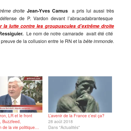
trême droite
Jean-Yves Camus
a pris lui aussi très
défense de P. Vardon devant l’abracadabrantesque
 la lutte contre les groupuscules d’extrême droite
 Ressiguier.
Le nom de notre camarade avait été cité
euve de la collusion entre le RN et la
bête immonde.
n, LR et le front
L’avenir de la France c’est ça?
n, Buzzfeed,
28 août 2018
n de la vie politique…
Dans "Actualités"