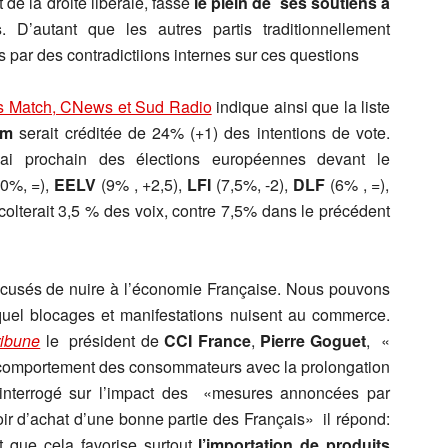
 de la droite libérale, fasse
le plein de ses soutiens à
s
. D’autant que les autres partis traditionnellement
 par des contradictiions internes sur ces questions
ris Match, CNews et Sud Radio
indique ainsi que la liste
em
serait créditée de 24% (+1) des intentions de vote.
mai prochain des élections européennes devant le
0%, =),
EELV
(9% , +2,5),
LFI
(7,5%, -2),
DLF
(6% , =),
colterait 3,5 % des voix, contre 7,5% dans le précédent
ccusés de nuire à l’économie Française. Nous pouvons
quel blocages et manifestations nuisent au commerce.
ribune
le président de
CCI France
,
Pierre Goguet
, «
 comportement des consommateurs avec la prolongation
interrogé sur l’impact des «mesures annoncées par
 d’achat d’une bonne partie des Français» il répond:
st que cela favorise surtout
l’importation de produits