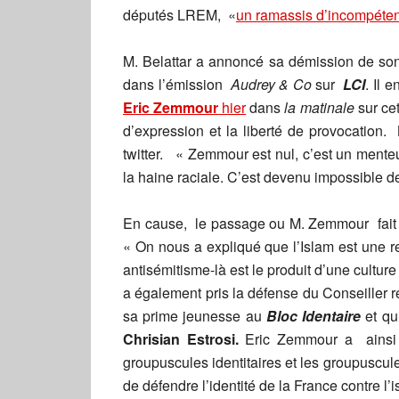
députés LREM, «
un ramassis d’incompéten
M. Belattar a annoncé sa démission de son
dans l’émission
Audrey & Co
sur
LCI
. Il 
Eric Zemmour
hier
dans
la matinale
sur cet
d’expression et la liberté de provocation.
twitter. « Zemmour est nul, c’est un mente
la haine raciale. C’est devenu impossible de
En cause, le passage ou M. Zemmour fait u
« On nous a expliqué que l’Islam est une re
antisémitisme-là est le produit d’une culture
a également pris la défense du Conseiller 
sa prime jeunesse au
Bloc Identaire
et qu
Chrisian Estrosi.
Eric Zemmour a ainsi ex
groupuscules identitaires et les groupuscule
de défendre l’identité de la France contre l’i