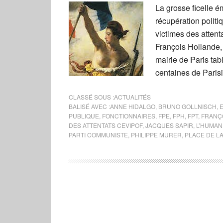
La grosse ficelle é
récupération politi
victimes des atten
François Hollande,
mairie de Paris ta
centaines de Paris
CLASSÉ SOUS :
ACTUALITÉS
BALISÉ AVEC :
ANNE HIDALGO
,
BRUNO GOLLNISCH
,
PUBLIQUE
,
FONCTIONNAIRES
,
FPE
,
FPH
,
FPT
,
FRANÇ
DES ATTENTATS CEVIPOF
,
JACQUES SAPIR
,
L’HUMAN
PARTI COMMUNISTE
,
PHILIPPE MURER
,
PLACE DE L