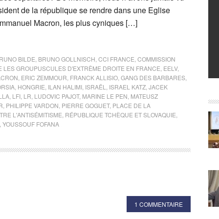
dent de la république se rendre dans une Eglise
Emmanuel Macron, les plus cyniques […]
RUNO BILDE
,
BRUNO GOLLNISCH
,
CCI FRANCE
,
COMMISSION
E LES GROUPUSCULES D'EXTRÊME DROITE EN FRANCE
,
EELV
,
ACRON
,
ERIC ZEMMOUR
,
FRANCK ALLISIO
,
GANG DES BARBARES
,
ORSIA
,
HONGRIE
,
ILAN HALIMI
,
ISRAËL
,
ISRAEL KATZ
,
JACEK
LLA
,
LFI
,
LR
,
LUDOVIC PAJOT
,
MARINE LE PEN
,
MATEUSZ
R
,
PHILIPPE VARDON
,
PIERRE GOGUET
,
PLACE DE LA
RE L'ANTISÉMITISME
,
RÉPUBLIQUE TCHÈQUE ET SLOVAQUIE
,
,
YOUSSOUF FOFANA
1 COMMENTAIRE