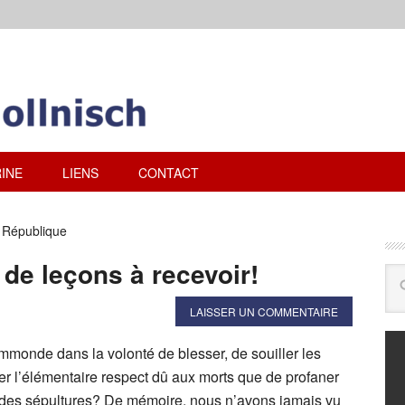
INE
LIENS
CONTACT
a République
de leçons à recevoir!
LAISSER UN COMMENTAIRE
 immonde dans la volonté de blesser, de souiller les
er l’élémentaire respect dû aux morts que de profaner
u des sépultures? De mémoire, nous n’avons jamais vu