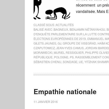
récemment un prési
vandalisée. Mais 
CLASSÉ SOUS :
ACTUALITÉS
BALISÉ AVEC :
BAGNEUX
,
BENJAMIN NÉTANYAHOU
,
B
D'ENQUÊTE PARLEMENTAIRE SUR LA LUTTE CONTR
ÉLECTIONS EUROPÉENNES DE 2019
,
EMMANUEL M
GILETS JAUNES
,
GJ
,
GROUPE DE VISEGRAD
,
HAÏM K
CZAPUTOWICZ
,
JEAN-YVES CAMUS
,
JORDAN BARDE
MORAWIECKI
,
MURIEL RESSIGUIER
,
PHILIPPE OLIVIE
RÉPUBLIQUE
,
POLOGNE
,
PS
,
RASSEMBLEMENT CONT
SÉBASTIEN CHENU
,
SONDAGE
,
UE
,
YITZHAK SHAMIR
Empathie nationale
11 JANVIER 2016