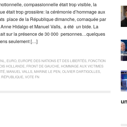
motionnelle, compassionnelle était trop visible, la
que était trop grossière: la cérémonie d’hommage aux
tats place de la République dimanche, cornaquée par
 Anne Hidalgo et Manuel Valls, a été un bide. La
blait sur la présence de 30 000 personnes…quelques
iens seulement […]
ENL
,
EURO
,
EUROPE DES NATIONS ET DES LIBERTÉS
,
FONCTION
OIS HOLLANDE
,
FRONT DE GAUCHE
,
HOMMAGE AUX VICTIMES
ITÉ
,
MANUEL VALLS
,
MARINE LE PEN
,
OLIVIER DARTIGOLLES
,
A RÉPUBLIQUE
,
VOTE FN
un