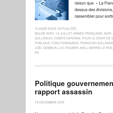
raison que « La Fran
dessus des divisions, 
rassembler pour sortir
CLASSÉ SOUS :
ACTUALITÉS
BALISÉ AVEC :
14 JUILLET
,
ARMÉE FRANÇAISE
,
ASAF
,
GOLLNISCH
,
COMITÉ NATIONAL POUR LE DROIT DE
PUBLIQUE
,
FONCTIONNAIRES
,
FRANÇOIS HOLLAND
JOËL GOMBLIN
,
LUC ROUBAN
,
MALI
,
MARINE LE PEN
FN
Politique gouvernement
rapport assassin
18 DÉCEMBRE 2009