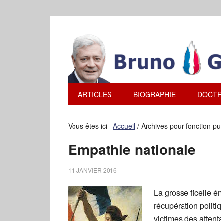
ARTICLES
BIOGRAPHIE
DOCTR
Vous êtes ici :
Accueil
/
Archives pour fonction pu
Empathie nationale
11 JANVIER 2016
La grosse ficelle é
récupération politi
victimes des atten