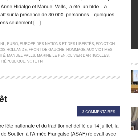
 Anne Hidalgo et Manuel Valls, a été un bide. La
blait sur la présence de 30 000 personnes…quelques
iens seulement […]
ENL
,
EURO
,
EUROPE DES NATIONS ET DES LIBERTÉS
,
FONCTION
OIS HOLLANDE
,
FRONT DE GAUCHE
,
HOMMAGE AUX VICTIMES
ITÉ
,
MANUEL VALLS
,
MARINE LE PEN
,
OLIVIER DARTIGOLLES
,
A RÉPUBLIQUE
,
VOTE FN
êt
3 COMMENTAIRES
fête nationale et du traditionnel défilé du 14 juillet, la
on de Soutien à l’Armée Française (ASAF) relevait avec