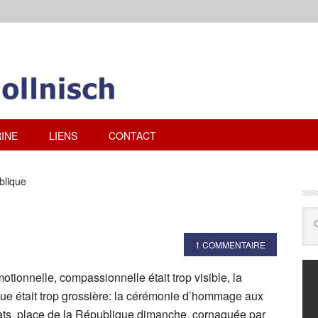
INE
LIENS
CONTACT
blique
1 COMMENTAIRE
motionnelle, compassionnelle était trop visible, la
que était trop grossière: la cérémonie d’hommage aux
tats place de la République dimanche, cornaquée par