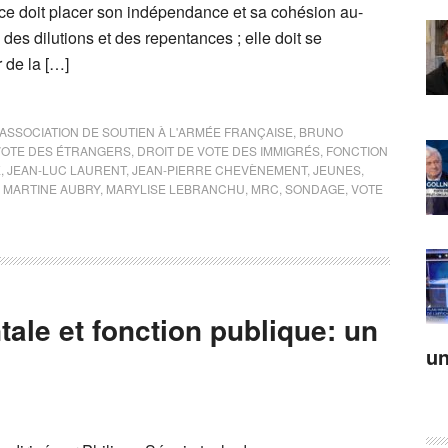
ce doit placer son indépendance et sa cohésion au-
des dilutions et des repentances ; elle doit se
 de la […]
ASSOCIATION DE SOUTIEN À L'ARMÉE FRANÇAISE
,
BRUNO
 VOTE DES ÉTRANGERS
,
DROIT DE VOTE DES IMMIGRÉS
,
FONCTION
E
,
JEAN-LUC LAURENT
,
JEAN-PIERRE CHEVÈNEMENT
,
JEUNES
,
,
MARTINE AUBRY
,
MARYLISE LEBRANCHU
,
MRC
,
SONDAGE
,
VOTE
ale et fonction publique: un
un