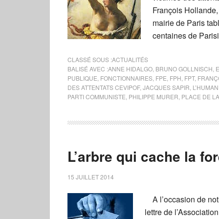
François Hollande,
mairie de Paris ta
centaines de Paris
CLASSÉ SOUS :
ACTUALITÉS
BALISÉ AVEC :
ANNE HIDALGO
,
BRUNO GOLLNISCH
,
PUBLIQUE
,
FONCTIONNAIRES
,
FPE
,
FPH
,
FPT
,
FRANÇ
DES ATTENTATS CEVIPOF
,
JACQUES SAPIR
,
L’HUMAN
PARTI COMMUNISTE
,
PHILIPPE MURER
,
PLACE DE L
L’arbre qui cache la for
15 JUILLET 2014
A l’occasion de notre 
lettre de l’Associati