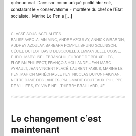
quinquennat. Dans son communiqué publié hier soir,
constatant le « conservatisme » mortifère du chef de l’Etat
socialiste, Marine Le Pen a […]
CLASSÉ SOUS :
ACTUALITÉS
BALISÉ AVEC :
ALAIN MINC
,
ANDRÉ AZOULAY
,
ANNICK GIRARDIN
,
AUDREY AZOULAY
,
BARBARA POMPILI
,
BRUNO GOLLNISCH
,
CÉCILE DUFLOT
,
DAVID DESGOUILLES
,
EMMANUELLE COSSE
,
EURO ; MARYLISE LEBRANCHU
,
EUROPE DE BRUXELLES
,
FLORIAN PHILIPPOT
,
FRANÇOIS HOLLANDE
,
JEAN-MARC
AYRAULT
,
JEAN-VINCENT PLACÉ
,
LAURENT FABIUS
,
MARINE LE
PEN
,
MARION MARÉCHAL-LE PEN
,
NICOLAS DUPONT-AIGNAN
,
NOTRE DAME DES LANDES
,
PAUL-MARIE COÛTEAUX
,
PHILIPPE
DE VILLIERS
,
SYLVIA PINEL
,
THIERRY BRAILLARD
,
UE
Le changement c’est
maintenant