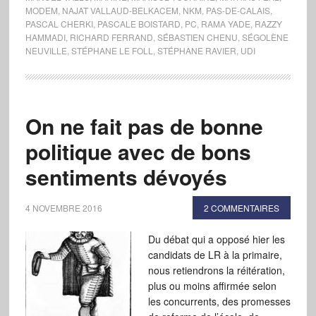
MODEM
,
NAJAT VALLAUD-BELKACEM
,
NKM
,
PAS-DE-CALAIS
,
PASCAL CHERKI
,
PASCALE BOISTARD
,
PC
,
RAMA YADE
,
RAZZY
HAMMADI
,
RICHARD FERRAND
,
SÉBASTIEN CHENU
,
SÉGOLÈNE
NEUVILLE
,
STÉPHANE LE FOLL
,
STÉPHANE RAVIER
,
UDI
On ne fait pas de bonne
politique avec de bons
sentiments dévoyés
4 NOVEMBRE 2016
2 COMMENTAIRES
Du débat qui a opposé hier les
candidats de LR à la primaire,
nous retiendrons la réitération,
plus ou moins affirmée selon
les concurrents, des promesses