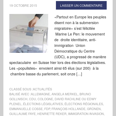
19 OCTOBRE 2015
LAISSER UN COMMENTAIRE
«Partout en Europe les peuples
disent non à la submersion
migratoire» s’est félicitée
Marine Le Pen: le mouvement
de droite identitaire, anti-
immigration Union
Démocratique du Centre
(UDC), a progressé de manière
spectaculaire en Suisse hier lors des élections législatives.
Les «populistes» envoient ainsi 65 élus (sur 200) à la
chambre basse du parlement, soit onze […]
CLASSÉ SOUS :
ACTUALITÉS
BALISÉ AVEC :
ALLEMAGNE
,
ANGELA MERKEL
,
BRUNO
GOLLNISCH
,
CDU
,
COLOGNE
,
DAVID RACHLINE OU EDWY
PLENEL
,
ÉLECTIONS LÉGISLATIVES
,
ÉLECTIONS RÉGIONALES
,
EMMANUELLE COSSE
,
FDP
,
FRANÇOIS HOLLANDE
,
GRÜNEN
,
GUILLAUME FAYE
,
HENRIETTE REKER
,
IMMIGRATION INVASION
,