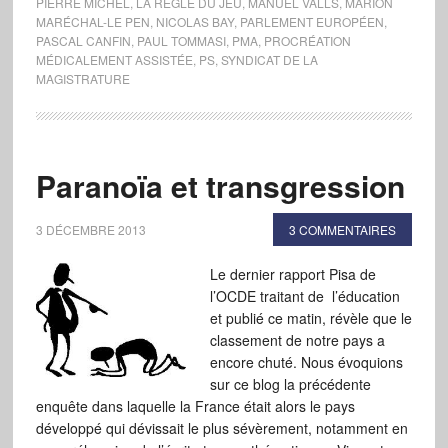
PIERRE MICHEL
,
LA RÈGLE DU JEU
,
MANUEL VALLS
,
MARION
MARÉCHAL-LE PEN
,
NICOLAS BAY
,
PARLEMENT EUROPÉEN
,
PASCAL CANFIN
,
PAUL TOMMASI
,
PMA
,
PROCRÉATION
MÉDICALEMENT ASSISTÉE
,
PS
,
SYNDICAT DE LA
MAGISTRATURE
Paranoïa et transgression
3 DÉCEMBRE 2013
3 COMMENTAIRES
Le dernier rapport Pisa de
l’OCDE traitant de l’éducation
et publié ce matin, révèle que le
classement de notre pays a
encore chuté. Nous évoquions
sur ce blog la précédente
enquête dans laquelle la France était alors le pays
développé qui dévissait le plus sévèrement, notamment en