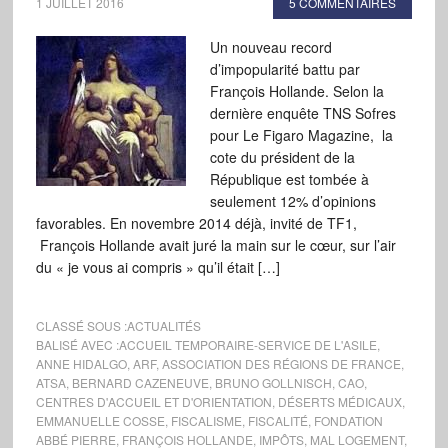
1 JUILLET 2016
5 COMMENTAIRES
Un nouveau record
d’impopularité battu par
François Hollande. Selon la
dernière enquête TNS Sofres
pour Le Figaro Magazine, la
cote du président de la
République est tombée à
seulement 12% d’opinions
favorables. En novembre 2014 déjà, invité de TF1,
François Hollande avait juré la main sur le cœur, sur l’air
du « je vous ai compris » qu’il était […]
CLASSÉ SOUS :
ACTUALITÉS
BALISÉ AVEC :
ACCUEIL TEMPORAIRE-SERVICE DE L'ASILE
,
ANNE HIDALGO
,
ARF
,
ASSOCIATION DES RÉGIONS DE FRANCE
,
ATSA
,
BERNARD CAZENEUVE
,
BRUNO GOLLNISCH
,
CAO
,
CENTRES D'ACCUEIL ET D'ORIENTATION
,
DÉSERTS MÉDICAUX
,
EMMANUELLE COSSE
,
FISCALISME
,
FISCALITÉ
,
FONDATION
ABBÉ PIERRE
,
FRANÇOIS HOLLANDE
,
IMPÔTS
,
MAL LOGEMENT
,