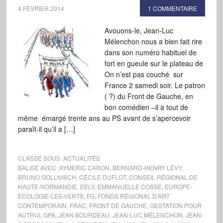
4 FÉVRIER 2014
1 COMMENTAIRE
Avouons-le, Jean-Luc
Mélenchon nous a bien fait rire
dans son numéro habituel de
fort en gueule sur le plateau de
On n’est pas couché sur
France 2 samedi soir. Le patron
( ?) du Front de Gauche, en
bon comédien –il a tout de
même émargé trente ans au PS avant de s’apercevoir
paraît-il qu’il a […]
CLASSÉ SOUS :
ACTUALITÉS
BALISÉ AVEC :
AYMERIC CARON
,
BERNARD-HENRY LÉVY
,
BRUNO GOLLNISCH
,
CÉCILE DUFLOT
,
CONSEIL RÉGIONAL DE
HAUTE-NORMANDIE
,
EELV
,
EMMANUELLE COSSE
,
EUROPE-
ECOLOGIE-LES-VERTS
,
FG
,
FONDS RÉGIONAL D'ART
CONTEMPORAIN
,
FRAC
,
FRONT DE GAUCHE
,
GESTATION POUR
AUTRUI
,
GPA
,
JEAN BOURDEAU
,
JEAN-LUC MÉLENCHON
,
JEAN-