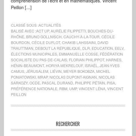
compréhension de l’écrit et en mathématiques. Vincent
Peillon […]
CLASSÉ SOUS :
ACTUALITÉS
BALISÉ AVEC :
ACT UP
,
AURÉLIE FILIPPETTI
,
BOUCHES-DU-
RHÔNE
,
BRUNO GOLLNISCH
,
CAUCHY-À-LA-TOUR
,
CÉCILE
BOURDON
,
CÉCILE DUFLOT
,
CHAKIB LAHSSAINI
,
DAVID
TRAUTTMAN
,
DEBOUT LA RÉPUBLIQUE
,
DLR
,
EDUCATION
,
EELV
,
ÉLECTIONS MUNICIPALES
,
EMMANUELLE COSSE
,
FÉDÉRATION
SOCIALISTE DU PAS-DE-CALAIS
,
FLORIAN PHILIPPOT
,
HARNES
,
HÉNIN-BEAUMONT
,
HORIYA MEKRELOUF
,
ISRAËL
,
JEAN-YVES
CAMUS
,
JÉRUSALEM
,
LIÉVIN
,
MEYER BOKOBZA
,
MICHEL
PONIATOWSKI
,
MRAP
,
NICOLAS DUPONT-AIGNAN
,
NICOLAS
SARKOZY
,
OCDE
,
PASCAL DURAND
,
PHILIPPE PÉTAIN
,
PISA
,
PRÉFÉRENCE NATIONALE
,
RBM
,
UMP
,
VINCENT LÉNA
,
VINCENT
PEILLON
RECHERCHER