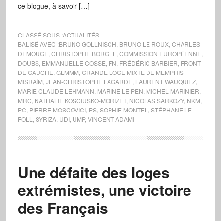
ce blogue, à savoir […]
CLASSÉ SOUS :
ACTUALITÉS
BALISÉ AVEC :
BRUNO GOLLNISCH
,
BRUNO LE ROUX
,
CHARLES
DEMOUGE
,
CHRISTOPHE BORGEL
,
COMMISSION EUROPÉENNE
,
DOUBS
,
EMMANUELLE COSSE
,
FN
,
FRÉDÉRIC BARBIER
,
FRONT
DE GAUCHE
,
GLMMM
,
GRANDE LOGE MIXTE DE MEMPHIS
MISRAÏM
,
JEAN-CHRISTOPHE LAGARDE
,
LAURENT WAUQUIEZ
,
MARIE-CLAUDE LEHMANN
,
MARINE LE PEN
,
MICHEL MARINIER
,
MRC
,
NATHALIE KOSCIUSKO-MORIZET
,
NICOLAS SARKOZY
,
NKM
,
PC
,
PIERRE MOSCOVICI
,
PS
,
SOPHIE MONTEL
,
STÉPHANE LE
FOLL
,
SYRIZA
,
UDI
,
UMP
,
VINCENT ADAMI
Une défaite des loges
extrémistes, une victoire
des Français