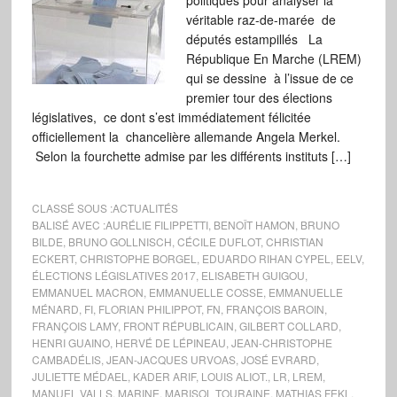
politiques pour analyser la
véritable raz-de-marée de
députés estampillés La
République En Marche (LREM)
qui se dessine à l’issue de ce
premier tour des élections
législatives, ce dont s’est immédiatement félicitée
officiellement la chancelière allemande Angela Merkel.
Selon la fourchette admise par les différents instituts […]
CLASSÉ SOUS :
ACTUALITÉS
BALISÉ AVEC :
AURÉLIE FILIPPETTI
,
BENOÎT HAMON
,
BRUNO
BILDE
,
BRUNO GOLLNISCH
,
CÉCILE DUFLOT
,
CHRISTIAN
ECKERT
,
CHRISTOPHE BORGEL
,
EDUARDO RIHAN CYPEL
,
EELV
,
ÉLECTIONS LÉGISLATIVES 2017
,
ELISABETH GUIGOU
,
EMMANUEL MACRON
,
EMMANUELLE COSSE
,
EMMANUELLE
MÉNARD
,
FI
,
FLORIAN PHILIPPOT
,
FN
,
FRANÇOIS BAROIN
,
FRANÇOIS LAMY
,
FRONT RÉPUBLICAIN
,
GILBERT COLLARD
,
HENRI GUAINO
,
HERVÉ DE LÉPINEAU
,
JEAN-CHRISTOPHE
CAMBADÉLIS
,
JEAN-JACQUES URVOAS
,
JOSÉ EVRARD
,
JULIETTE MÉDAEL
,
KADER ARIF
,
LOUIS ALIOT.
,
LR
,
LREM
,
MANUEL VALLS
,
MARINE
,
MARISOL TOURAINE
,
MATHIAS FEKL
,