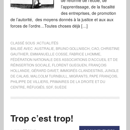
de reforme de l’école, de
l’apprentissage, de la fiscalité
des entreprises, de promotion
de l’autorité, des moyens donnés à la justice et aux aux
forces de l’ordre…Toutes choses déjà […]
CLASSÉ SOUS :
ACTUALITÉS
BALISÉ AVEC :
AUSTRALIE
,
BRUNO GOLLNISCH
,
CAO
,
CHRISTINE
GAUTHIER
,
EMMANUELLE COSSE
,
FABRICE LHOMME
,
FÉDÉRATION NATIONALE DES ASSOCIATIONS D’ACCUEIL ET DE
RÉINSERTION SOCIALE
,
FLORENT GUEGUEN
,
FRANÇOIS
HOLLANDE
,
GÉRARD DAVET
,
IMMIGRÉS CLANDESTINS
,
JUNGLE
DE CALAIS
,
MALCOLM TURNBULL
,
MIGRANTS
,
PAPE FRANÇOIS
,
PHILIPPE DE VILLIERS
,
PRIMAIRES DE LA DROITE ET DU
CENTRE
,
RÉFUGIÉS
,
SDF
,
SUÈDE
Trop c’est trop!