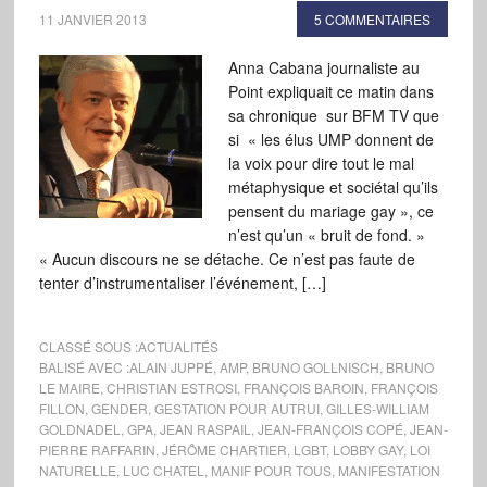
11 JANVIER 2013
5 COMMENTAIRES
Anna Cabana journaliste au
Point expliquait ce matin dans
sa chronique sur BFM TV que
si « les élus UMP donnent de
la voix pour dire tout le mal
métaphysique et sociétal qu’ils
pensent du mariage gay », ce
n’est qu’un « bruit de fond. »
« Aucun discours ne se détache. Ce n’est pas faute de
tenter d’instrumentaliser l’événement, […]
CLASSÉ SOUS :
ACTUALITÉS
BALISÉ AVEC :
ALAIN JUPPÉ
,
AMP
,
BRUNO GOLLNISCH
,
BRUNO
LE MAIRE
,
CHRISTIAN ESTROSI
,
FRANÇOIS BAROIN
,
FRANÇOIS
FILLON
,
GENDER
,
GESTATION POUR AUTRUI
,
GILLES-WILLIAM
GOLDNADEL
,
GPA
,
JEAN RASPAIL
,
JEAN-FRANÇOIS COPÉ
,
JEAN-
PIERRE RAFFARIN
,
JÉRÔME CHARTIER
,
LGBT
,
LOBBY GAY
,
LOI
NATURELLE
,
LUC CHATEL
,
MANIF POUR TOUS
,
MANIFESTATION