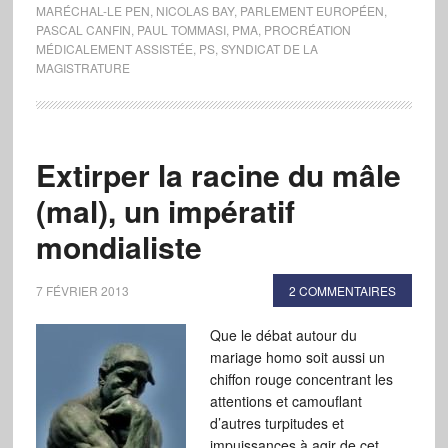
MARÉCHAL-LE PEN
,
NICOLAS BAY
,
PARLEMENT EUROPÉEN
,
PASCAL CANFIN
,
PAUL TOMMASI
,
PMA
,
PROCRÉATION
MÉDICALEMENT ASSISTÉE
,
PS
,
SYNDICAT DE LA
MAGISTRATURE
Extirper la racine du mâle
(mal), un impératif
mondialiste
7 FÉVRIER 2013
2 COMMENTAIRES
Que le débat autour du
mariage homo soit aussi un
chiffon rouge concentrant les
attentions et camouflant
d’autres turpitudes et
impuissances à agir de cet