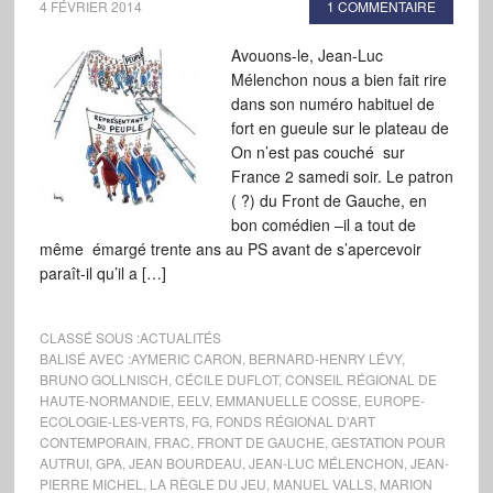
4 FÉVRIER 2014
1 COMMENTAIRE
Avouons-le, Jean-Luc
Mélenchon nous a bien fait rire
dans son numéro habituel de
fort en gueule sur le plateau de
On n’est pas couché sur
France 2 samedi soir. Le patron
( ?) du Front de Gauche, en
bon comédien –il a tout de
même émargé trente ans au PS avant de s’apercevoir
paraît-il qu’il a […]
CLASSÉ SOUS :
ACTUALITÉS
BALISÉ AVEC :
AYMERIC CARON
,
BERNARD-HENRY LÉVY
,
BRUNO GOLLNISCH
,
CÉCILE DUFLOT
,
CONSEIL RÉGIONAL DE
HAUTE-NORMANDIE
,
EELV
,
EMMANUELLE COSSE
,
EUROPE-
ECOLOGIE-LES-VERTS
,
FG
,
FONDS RÉGIONAL D'ART
CONTEMPORAIN
,
FRAC
,
FRONT DE GAUCHE
,
GESTATION POUR
AUTRUI
,
GPA
,
JEAN BOURDEAU
,
JEAN-LUC MÉLENCHON
,
JEAN-
PIERRE MICHEL
,
LA RÈGLE DU JEU
,
MANUEL VALLS
,
MARION