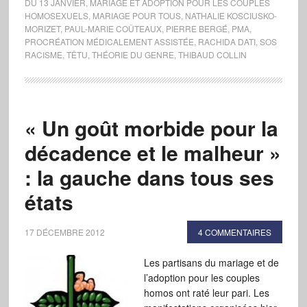
DU 13 JANVIER
,
MARIAGE ET ADOPTION POUR LES COUPLES
HOMOSEXUELS
,
MARIAGE POUR TOUS
,
NATHALIE KOSCIUSKO-
MORIZET
,
PAUL-MARIE COÛTEAUX
,
PIERRE BERGÉ
,
PMA
,
PROCRÉATION MÉDICALEMENT ASSISTÉE
,
RACHIDA DATI
,
SOS
RACISME
,
TÊTU
,
THÉORIE DU GENRE
,
THIBAUD COLLIN
« Un goût morbide pour la
décadence et le malheur »
: la gauche dans tous ses
états
17 DÉCEMBRE 2012
4 COMMENTAIRES
Les partisans du mariage et de
l’adoption pour les couples
homos ont raté leur pari. Les