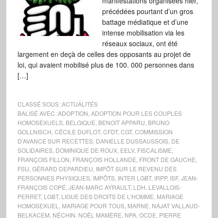
manifestations organisées hier,
précédées pourtant d’un gros
battage médiatique et d’une
intense mobilisation via les
réseaux sociaux, ont été
largement en deçà de celles des opposants au projet de
loi, qui avaient mobilisé plus de 100. 000 personnes dans
[…]
CLASSÉ SOUS :
ACTUALITÉS
BALISÉ AVEC :
ADOPTION
,
ADOPTION POUR LES COUPLES
HOMOSEXUELS
,
BELGIQUE
,
BENOIT APPARU
,
BRUNO
GOLLNISCH
,
CÉCILE DUFLOT
,
CFDT
,
CGT
,
COMMISSION
D’AVANCE SUR RECETTES
,
DANIELLE DUSSAUSSOIS
,
DE
SOLIDAIRES
,
DOMINIQUE DE ROUX
,
EELV
,
FISCALISME
,
FRANÇOIS FILLON
,
FRANÇOIS HOLLANDE
,
FRONT DE GAUCHE
,
FSU
,
GÉRARD DEPARDIEU
,
IMPÔT SUR LE REVENU DES
PERSONNES PHYSIQUES
,
IMPÔTS
,
INTER LGBT
,
IRPP
,
ISF
,
JEAN-
FRANÇOIS COPÉ
,
JEAN-MARC AYRAULT
,
LDH
,
LEVALLOIS-
PERRET
,
LGBT
,
LIGUE DES DROITS DE L'HOMME
,
MARIAGE
HOMOSEXUEL
,
MARIAGE POUR TOUS
,
MARNE
,
NAJAT VALLAUD-
BELKACEM
,
NÉCHIN
,
NOËL MAMÈRE
,
NPA
,
OCDE
,
PIERRE