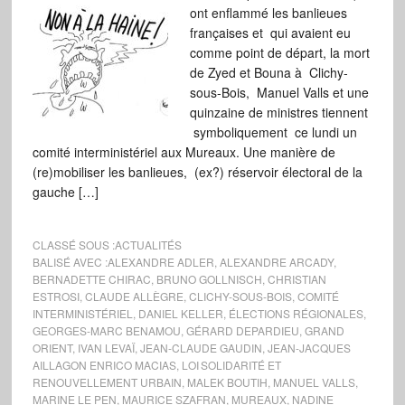
ont enflammé les banlieues
françaises et qui avaient eu
comme point de départ, la mort
de Zyed et Bouna à Clichy-
sous-Bois, Manuel Valls et une
quinzaine de ministres tiennent
symboliquement ce lundi un
comité interministériel aux Mureaux. Une manière de
(re)mobiliser les banlieues, (ex?) réservoir électoral de la
gauche […]
CLASSÉ SOUS :
ACTUALITÉS
BALISÉ AVEC :
ALEXANDRE ADLER
,
ALEXANDRE ARCADY
,
BERNADETTE CHIRAC
,
BRUNO GOLLNISCH
,
CHRISTIAN
ESTROSI
,
CLAUDE ALLÈGRE
,
CLICHY-SOUS-BOIS
,
COMITÉ
INTERMINISTÉRIEL
,
DANIEL KELLER
,
ÉLECTIONS RÉGIONALES
,
GEORGES-MARC BENAMOU
,
GÉRARD DEPARDIEU
,
GRAND
ORIENT
,
IVAN LEVAÏ
,
JEAN-CLAUDE GAUDIN
,
JEAN-JACQUES
AILLAGON ENRICO MACIAS
,
LOI SOLIDARITÉ ET
RENOUVELLEMENT URBAIN
,
MALEK BOUTIH
,
MANUEL VALLS
,
MARINE LE PEN
,
MAURICE SZAFRAN
,
MUREAUX
,
NADINE