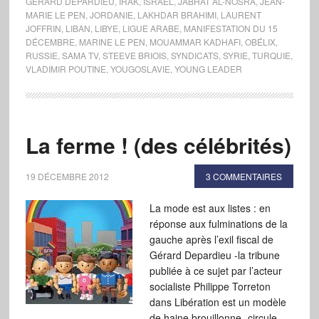
GÉRARD DEPARDIEU
,
IRAK
,
ISRAËL
,
JABHAT AL-NOSRA
,
JEAN-
MARIE LE PEN
,
JORDANIE
,
LAKHDAR BRAHIMI
,
LAURENT
JOFFRIN
,
LIBAN
,
LIBYE
,
LIGUE ARABE
,
MANIFESTATION DU 15
DÉCEMBRE
,
MARINE LE PEN
,
MOUAMMAR KADHAFI
,
OBÉLIX
,
RUSSIE
,
SAMA TV
,
STEEVE BRIOIS
,
SYNDICATS
,
SYRIE
,
TURQUIE
,
VLADIMIR POUTINE
,
YOUGOSLAVIE
,
YOUNG LEADER
La ferme ! (des célébrités)
19 DÉCEMBRE 2012
3 COMMENTAIRES
La mode est aux listes : en
réponse aux fulminations de la
gauche après l’exil fiscal de
Gérard Depardieu -la tribune
publiée à ce sujet par l’acteur
socialiste Philippe Torreton
dans Libération est un modèle
de haine brouillonne- circule