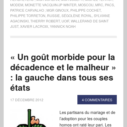
MODEM
,
MONETTE VACQUIN/JP WINTER
,
MOSCOU
,
MRC
,
PACS
,
PATRICE CARVALHO ; MGR GINOUX
,
PHILIPPE COCHET
,
PHILIPPE TORRETON
,
RUSSIE
,
SÉGOLÈNE ROYAL
,
SYLVIANE
AGACINSKI
,
THIERRY ROBERT
,
UOIF
,
WALLERAND DE SAINT
JUST
,
XAVIER LACROIX
,
YANNICK NOAH
« Un goût morbide pour la
décadence et le malheur »
: la gauche dans tous ses
états
17 DÉCEMBRE 2012
4 COMMENTAIRES
Les partisans du mariage et de
l’adoption pour les couples
homos ont raté leur pari. Les