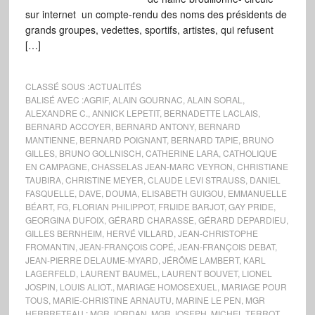
sur internet un compte-rendu des noms des présidents de
grands groupes, vedettes, sportifs, artistes, qui refusent
[…]
CLASSÉ SOUS :
ACTUALITÉS
BALISÉ AVEC :
AGRIF
,
ALAIN GOURNAC
,
ALAIN SORAL
,
ALEXANDRE C.
,
ANNICK LEPETIT
,
BERNADETTE LACLAIS
,
BERNARD ACCOYER
,
BERNARD ANTONY
,
BERNARD
MANTIENNE
,
BERNARD POIGNANT
,
BERNARD TAPIE
,
BRUNO
GILLES
,
BRUNO GOLLNISCH
,
CATHERINE LARA
,
CATHOLIQUE
EN CAMPAGNE
,
CHASSELAS JEAN-MARC VEYRON
,
CHRISTIANE
TAUBIRA
,
CHRISTINE MEYER
,
CLAUDE LEVI STRAUSS
,
DANIEL
FASQUELLE
,
DAVE
,
DOUMA
,
ELISABETH GUIGOU
,
EMMANUELLE
BÉART
,
FG
,
FLORIAN PHILIPPOT
,
FRIJIDE BARJOT
,
GAY PRIDE
,
GEORGINA DUFOIX
,
GÉRARD CHARASSE
,
GÉRARD DEPARDIEU
,
GILLES BERNHEIM
,
HERVÉ VILLARD
,
JEAN-CHRISTOPHE
FROMANTIN
,
JEAN-FRANÇOIS COPÉ
,
JEAN-FRANÇOIS DEBAT
,
JEAN-PIERRE DELAUME-MYARD
,
JÉRÔME LAMBERT
,
KARL
LAGERFELD
,
LAURENT BAUMEL
,
LAURENT BOUVET
,
LIONEL
JOSPIN
,
LOUIS ALIOT.
,
MARIAGE HOMOSEXUEL
,
MARIAGE POUR
TOUS
,
MARIE-CHRISTINE ARNAUTU
,
MARINE LE PEN
,
MGR
HERBRETEAU ; MGR JORDAN
,
MGR JOSEPH
,
MICHEL TERROT
,