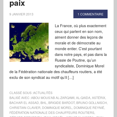
paix
9 JANVIER 2013
1 COMMENTAIRE
La France, où plus exactement
ceux qui parlent en son nom,
aiment donner des leçons de
morale et de démocratie au
monde entier. C’est pourtant
dans notre pays, et pas dans la
Russie de Poutine, qu’un
syndicaliste, Dominique Morel
de la Fédération nationale des chauffeurs routiers, a été
exclu de son syndicat au motif qu’il […]
CLASSÉ SOUS :
ACTUALITÉS
BALISÉ AVEC :
ABOU MOUS’AB AL-ZARQAWI
,
AL-QAIDA
,
ASTÉRIX
,
BACHAR EL ASSAD
,
BHL
,
BRIGIDE BARDOT
,
BRUNO GOLLNISCH
,
CHRISTIAN CLAVIER
,
DOMINIQUE MOREL
,
DOMINIQUE REYNIÉ
,
FÉDÉRATION NATIONALE DES CHAUFFEURS ROUTIERS
,