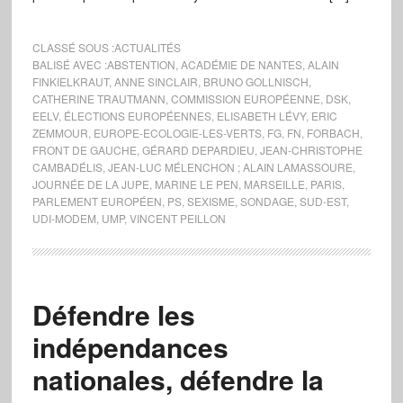
CLASSÉ SOUS :
ACTUALITÉS
BALISÉ AVEC :
ABSTENTION
,
ACADÉMIE DE NANTES
,
ALAIN
FINKIELKRAUT
,
ANNE SINCLAIR
,
BRUNO GOLLNISCH
,
CATHERINE TRAUTMANN
,
COMMISSION EUROPÉENNE
,
DSK
,
EELV
,
ÉLECTIONS EUROPÉENNES
,
ELISABETH LÉVY
,
ERIC
ZEMMOUR
,
EUROPE-ECOLOGIE-LES-VERTS
,
FG
,
FN
,
FORBACH
,
FRONT DE GAUCHE
,
GÉRARD DEPARDIEU
,
JEAN-CHRISTOPHE
CAMBADÉLIS
,
JEAN-LUC MÉLENCHON ; ALAIN LAMASSOURE
,
JOURNÉE DE LA JUPE
,
MARINE LE PEN
,
MARSEILLE
,
PARIS
,
PARLEMENT EUROPÉEN
,
PS
,
SEXISME
,
SONDAGE
,
SUD-EST
,
UDI-MODEM
,
UMP
,
VINCENT PEILLON
Défendre les
indépendances
nationales, défendre la