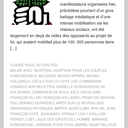
manifestations organisées hier,
précédées pourtant d’un gros
battage médiatique et d’une
intense mobilisation via les
réseaux sociaux, ont été
largement en deçà de celles des opposants au projet de
loi, qui avaient mobilisé plus de 100. 000 personnes dans
[…]
CLASSÉ SOUS :
ACTUALITÉS
BALISÉ AVEC :
ADOPTION
,
ADOPTION POUR LES COUPLES
HOMOSEXUELS
,
BELGIQUE
,
BENOIT APPARU
,
BRUNO
GOLLNISCH
,
CÉCILE DUFLOT
,
CFDT
,
CGT
,
COMMISSION
D’AVANCE SUR RECETTES
,
DANIELLE DUSSAUSSOIS
,
DE
SOLIDAIRES
,
DOMINIQUE DE ROUX
,
EELV
,
FISCALISME
,
FRANÇOIS FILLON
,
FRANÇOIS HOLLANDE
,
FRONT DE GAUCHE
,
FSU
,
GÉRARD DEPARDIEU
,
IMPÔT SUR LE REVENU DES
PERSONNES PHYSIQUES
,
IMPÔTS
,
INTER LGBT
,
IRPP
,
ISF
,
JEAN-
FRANÇOIS COPÉ
,
JEAN-MARC AYRAULT
,
LDH
,
LEVALLOIS-
PERRET
,
LGBT
,
LIGUE DES DROITS DE L'HOMME
,
MARIAGE
HOMOSEXUEL
,
MARIAGE POUR TOUS
,
MARNE
,
NAJAT VALLAUD-