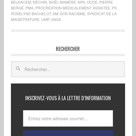
BELKACEM
,
NÉCHIN
,
NOËL MAMÈRE
,
NPA
,
OCDE
,
PIERRE
BERGÉ
,
PMA
,
PROCRÉATION MÉDICALEMENT ASSISTÉE
,
PS
,
ROSELYNE BACHELOT
,
SM
,
SOS RACISME
,
SYNDICAT DE LA
MAGISTRATURE
,
UMP
,
UNSA
RECHERCHER
INSCRIVEZ-VOUS À LA LETTRE D’INFORMATION