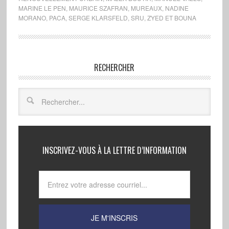
MARINE LE PEN
,
MAURICE SZAFRAN
,
MUREAUX
,
NADINE
MORANO
,
PACA
,
SERGE KLARSFELD
,
SRU
,
ZYED ET BOUNA
RECHERCHER
INSCRIVEZ-VOUS À LA LETTRE D’INFORMATION