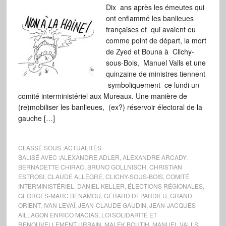
Dix ans après les émeutes qui
ont enflammé les banlieues
françaises et qui avaient eu
comme point de départ, la mort
de Zyed et Bouna à Clichy-
sous-Bois, Manuel Valls et une
quinzaine de ministres tiennent
symboliquement ce lundi un
comité interministériel aux Mureaux. Une manière de
(re)mobiliser les banlieues, (ex?) réservoir électoral de la
gauche […]
CLASSÉ SOUS :
ACTUALITÉS
BALISÉ AVEC :
ALEXANDRE ADLER
,
ALEXANDRE ARCADY
,
BERNADETTE CHIRAC
,
BRUNO GOLLNISCH
,
CHRISTIAN
ESTROSI
,
CLAUDE ALLÈGRE
,
CLICHY-SOUS-BOIS
,
COMITÉ
INTERMINISTÉRIEL
,
DANIEL KELLER
,
ÉLECTIONS RÉGIONALES
,
GEORGES-MARC BENAMOU
,
GÉRARD DEPARDIEU
,
GRAND
ORIENT
,
IVAN LEVAÏ
,
JEAN-CLAUDE GAUDIN
,
JEAN-JACQUES
AILLAGON ENRICO MACIAS
,
LOI SOLIDARITÉ ET
RENOUVELLEMENT URBAIN
,
MALEK BOUTIH
,
MANUEL VALLS
,