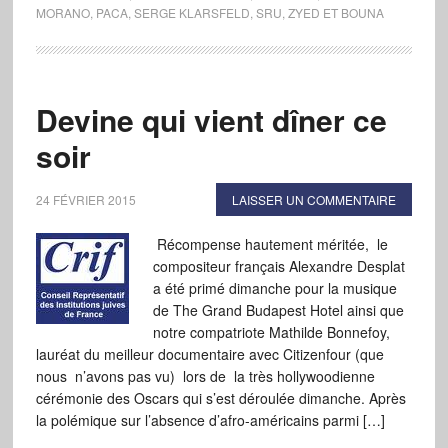
MORANO
,
PACA
,
SERGE KLARSFELD
,
SRU
,
ZYED ET BOUNA
Devine qui vient dîner ce
soir
24 FÉVRIER 2015
LAISSER UN COMMENTAIRE
Récompense hautement méritée, le
compositeur français Alexandre Desplat
a été primé dimanche pour la musique
de The Grand Budapest Hotel ainsi que
notre compatriote Mathilde Bonnefoy,
lauréat du meilleur documentaire avec Citizenfour (que
nous n’avons pas vu) lors de la très hollywoodienne
cérémonie des Oscars qui s’est déroulée dimanche. Après
la polémique sur l’absence d’afro-américains parmi […]