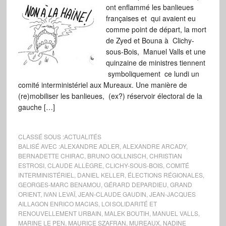
ont enflammé les banlieues
françaises et qui avaient eu
comme point de départ, la mort
de Zyed et Bouna à Clichy-
sous-Bois, Manuel Valls et une
quinzaine de ministres tiennent
symboliquement ce lundi un
comité interministériel aux Mureaux. Une manière de
(re)mobiliser les banlieues, (ex?) réservoir électoral de la
gauche […]
CLASSÉ SOUS :
ACTUALITÉS
BALISÉ AVEC :
ALEXANDRE ADLER
,
ALEXANDRE ARCADY
,
BERNADETTE CHIRAC
,
BRUNO GOLLNISCH
,
CHRISTIAN
ESTROSI
,
CLAUDE ALLÈGRE
,
CLICHY-SOUS-BOIS
,
COMITÉ
INTERMINISTÉRIEL
,
DANIEL KELLER
,
ÉLECTIONS RÉGIONALES
,
GEORGES-MARC BENAMOU
,
GÉRARD DEPARDIEU
,
GRAND
ORIENT
,
IVAN LEVAÏ
,
JEAN-CLAUDE GAUDIN
,
JEAN-JACQUES
AILLAGON ENRICO MACIAS
,
LOI SOLIDARITÉ ET
RENOUVELLEMENT URBAIN
,
MALEK BOUTIH
,
MANUEL VALLS
,
MARINE LE PEN
,
MAURICE SZAFRAN
,
MUREAUX
,
NADINE