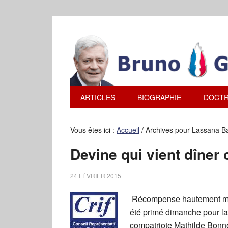
ARTICLES
BIOGRAPHIE
DOCTR
Vous êtes ici :
Accueil
/
Archives pour Lassana Ba
Devine qui vient dîner 
24 FÉVRIER 2015
Récompense hautement méri
été primé dimanche pour l
compatriote Mathilde Bonne