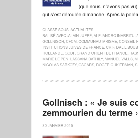
(que nous n’avons pas vu)
qui s’est déroulée dimanche. Après la polé
CLASSÉ SOUS :
ACTUALITÉS
BALISÉ AVEC :
ALAIN JUPPÉ
,
ALEJANDRO INARRITU
,
GOLLNISCH
,
CFCM
,
COMMUNAUTARISME
,
CONSEIL 
INSTITUTIONS JUIVES DE FRANCE
,
CRIF
,
DALIL BOU
HOLLANDE
,
GODF
,
GRAND ORIENT DE FRANCE
,
HAS
MARIE LE PEN
,
LASSANA BATHILY
,
MANUEL VALLS
,
M
NICOLAS SARKOZY
,
OSCARS
,
ROGER CUKIERMAN
,
S
Gollnisch : « Je suis 
zemmourien du terme 
30 JANVIER 2015