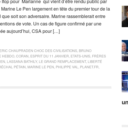
 Ifop pour Marianne qui vient d’être rendu public par
Marine Le Pen largement en tête du premier tour de la
l que soit son adversaire. Marine rassemblerait entre
entions de vote. Un cas de figure confirmé par une
iée aujourd’hui, CSA pour […]
ERIC CHAUPRADEN CHOC DES CIVILISATIONS
,
BRUNO
E HEBDO
,
CORAN
,
ESPRIT DU 11 JANVIER
,
ETATS-UNIS
,
FRÈRES
PEN
,
LASSANA BATHILY
,
LE GRAND REMPLACEMENT
,
LIBERTÉ
ÉCHAL PÉTAIN
,
MARINE LE PEN
,
PHILIPPE VAL
,
PLANET.FR
,
un