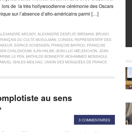
 lors de la très hollywoodienne cérémonie des Oscars
mique sur l’absence d’afro-américains parmi […]
ALEXANDRE ARCADY
,
ALEXANDRE DESPLAT
,
BIRDMAN
,
BRUNO
FRANÇAIS DU CULTE MUSULMAN
,
CONSEIL REPRÉSENTATIF DES
BAKEUR
,
ESPACE SCHENGEN
,
FRANÇOIS BAYROU
,
FRANÇOIS
SEN CHALGHOUMI
,
ILAN HALIMI
,
JEAN-LUC MÉLENCHON
,
JEAN-
ARINE LE PEN
,
MATHILDE BONNEFOY
,
MOHAMMED MOSSAOUI
,
AMUEL GHILES-MEILHAC
,
UNION DES MOSQUÉES DE FRANCE
complotiste au sens
»
3 COMMENTAIRES