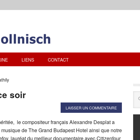
INE
LIENS
CONTACT
thily
ce soir
LAISSER UN COMMENTAIRE
tée, le compositeur français Alexandre Desplat a
a musique de The Grand Budapest Hotel ainsi que notre
foy, lauréat du meilleur documentaire avec Citizenfour