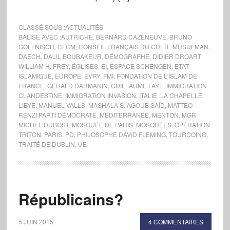
CLASSÉ SOUS :
ACTUALITÉS
BALISÉ AVEC :
AUTRICHE
,
BERNARD CAZENEUVE
,
BRUNO
GOLLNISCH
,
CFCM
,
CONSEIL FRANÇAIS DU CULTE MUSULMAN
,
DAECH
,
DALIL BOUBAKEUR
,
DÉMOGRAPHE
,
DIDIER DROART
WILLIAM H. FREY
,
ÉGLISES
,
EI
,
ESPACE SCHENGEN
,
ETAT
ISLAMIQUE
,
EUROPE
,
EVRY
,
FMI
,
FONDATION DE L'ISLAM DE
FRANCE
,
GÉRALD DARMANIN
,
GUILLAUME FAYE
,
IMMIGRATION
CLANDESTINE
,
IMMIGRATION INVASION
,
ITALIE
,
LA CHAPELLE
,
LIBYE
,
MANUEL VALLS
,
MASHALA S. AGOUB SAÏD
,
MATTEO
RENZI PARTI DÉMOCRATE
,
MÉDITERRANÉE
,
MENTON
,
MGR
MICHEL DUBOST
,
MOSQUÉE DE PARIS
,
MOSQUÉES
,
OPÉRATION
TRITON
,
PARIS
,
PD
,
PHILOSOPHE DAVID FLEMING
,
TOURCOING
,
TRAITÉ DE DUBLIN
,
UE
Républicains?
5 JUIN 2015
4 COMMENTAIRES