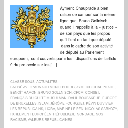
Aymeric Chauprade a bien
raison de camper sur la même
ligne que Bruno Gollnisch
quand il rappelle à la « justice »
de son pays que les propos
qu’il tient en tant que député,
dans le cadre de son activité
de député au Parlement
européen, sont couverts par « les dispositions de l’article
9 du protocole sur les […]
CLASSÉ SOUS :
ACTUALITÉS
BALISÉ AVEC :
ARNAUD MONTEBOURG
,
AYMERIC CHAUPRADE
,
BENOÎT HAMON
,
BRUNO GOLLNISCH
,
CFCM
,
CONSEIL
FRANÇAIS DU CULTE MUSULMAN
,
DALIL BOUBAKEUR
,
EUROPE
DE BRUXELLES
,
ISLAM
,
JÉRÔME FOURQUET
,
KÉVIN DUVIVIER
,
LES RÉPUBLICAINS
,
LICRA
,
MARINE LE PEN
,
NICOLAS SARKOZY
,
PARLEMENT EUROPÉEN
,
RÉPUBLIQUE
,
SONDAGE
,
SOS
RACISME
,
VALEURS RÉPUBLICAINES