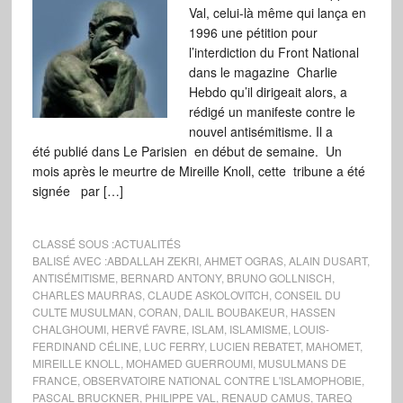
Val, celui-là même qui lança en
1996 une pétition pour
l’interdiction du Front National
dans le magazine Charlie
Hebdo qu’il dirigeait alors, a
rédigé un manifeste contre le
nouvel antisémitisme. Il a
été publié dans Le Parisien en début de semaine. Un
mois après le meurtre de Mireille Knoll, cette tribune a été
signée par […]
CLASSÉ SOUS :
ACTUALITÉS
BALISÉ AVEC :
ABDALLAH ZEKRI
,
AHMET OGRAS
,
ALAIN DUSART
,
ANTISÉMITISME
,
BERNARD ANTONY
,
BRUNO GOLLNISCH
,
CHARLES MAURRAS
,
CLAUDE ASKOLOVITCH
,
CONSEIL DU
CULTE MUSULMAN
,
CORAN
,
DALIL BOUBAKEUR
,
HASSEN
CHALGHOUMI
,
HERVÉ FAVRE
,
ISLAM
,
ISLAMISME
,
LOUIS-
FERDINAND CÉLINE
,
LUC FERRY
,
LUCIEN REBATET
,
MAHOMET
,
MIREILLE KNOLL
,
MOHAMED GUERROUMI
,
MUSULMANS DE
FRANCE
,
OBSERVATOIRE NATIONAL CONTRE L'ISLAMOPHOBIE
,
PASCAL BRUCKNER
,
PHILIPPE VAL
,
RENAUD CAMUS
,
TAREQ