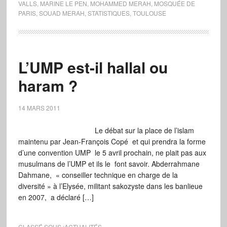
VALLS
,
MARINE LE PEN
,
MOHAMMED MERAH
,
MOSQUÉE DE
PARIS
,
SOUAD MERAH
,
STATISTIQUES
,
TOULOUSE
L’UMP est-il hallal ou
haram ?
14 MARS 2011
Le débat sur la place de l’islam
maintenu par Jean-François Copé et qui prendra la forme
d’une convention UMP le 5 avril prochain, ne plait pas aux
musulmans de l’UMP et ils le font savoir. Abderrahmane
Dahmane, « conseiller technique en charge de la
diversité » à l’Elysée, militant sakozyste dans les banlieue
en 2007, a déclaré […]
CLASSÉ SOUS :
ACTUALITÉS