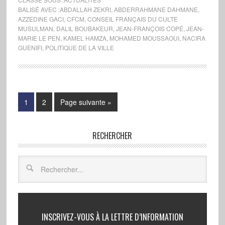
BALISÉ AVEC :
ABDALLAH ZEKRI
,
ABDERRAHMANE DAHMANE
,
AZZEDINE GACI
,
CFCM
,
CONSEIL FRANÇAIS DU CULTE
MUSULMAN
,
DALIL BOUBAKEUR
,
JEAN-FRANÇOIS COPÉ
,
JEAN-
MARIE LE PEN
,
KAMEL HAMZA
,
MOHAMED MOUSSAOUI
,
NACIRA
GUENIFI
,
POLITIQUE DE LA VILLE
1
2
Page suivante »
RECHERCHER
INSCRIVEZ-VOUS À LA LETTRE D’INFORMATION