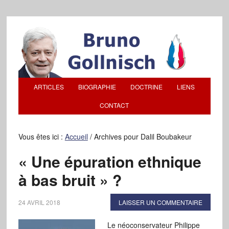
ARTICLES
BIOGRAPHIE
DOCTRINE
LIENS
CONTACT
Vous êtes ici :
Accueil
/
Archives pour Dalil Boubakeur
« Une épuration ethnique
à bas bruit » ?
24 AVRIL 2018
LAISSER UN COMMENTAIRE
Le néoconservateur Philippe