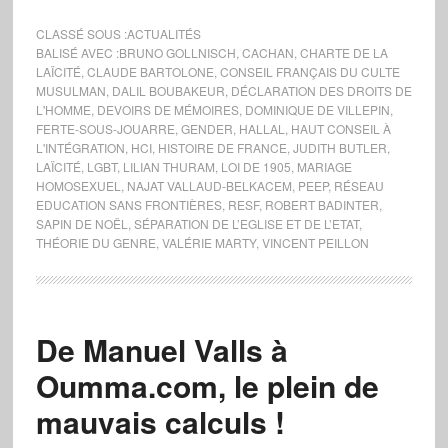
CLASSÉ SOUS :
ACTUALITÉS
BALISÉ AVEC :
BRUNO GOLLNISCH
,
CACHAN
,
CHARTE DE LA
LAÏCITÉ
,
CLAUDE BARTOLONE
,
CONSEIL FRANÇAIS DU CULTE
MUSULMAN
,
DALIL BOUBAKEUR
,
DÉCLARATION DES DROITS DE
L'HOMME
,
DEVOIRS DE MÉMOIRES
,
DOMINIQUE DE VILLEPIN
,
FERTE-SOUS-JOUARRE
,
GENDER
,
HALLAL
,
HAUT CONSEIL À
L'INTÉGRATION
,
HCI
,
HISTOIRE DE FRANCE
,
JUDITH BUTLER
,
LAÏCITÉ
,
LGBT
,
LILIAN THURAM
,
LOI DE 1905
,
MARIAGE
HOMOSEXUEL
,
NAJAT VALLAUD-BELKACEM
,
PEEP
,
RÉSEAU
EDUCATION SANS FRONTIÈRES
,
RESF
,
ROBERT BADINTER
,
SAPIN DE NOËL
,
SÉPARATION DE L’EGLISE ET DE L’ETAT
,
THÉORIE DU GENRE
,
VALÉRIE MARTY
,
VINCENT PEILLON
De Manuel Valls à
Oumma.com, le plein de
mauvais calculs !