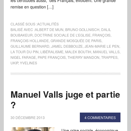
les certitudes aussi, des Français, évoluent. Une grande
remise en question […]
CLASSÉ SOUS :
ACTUALITÉS
BALISÉ AVEC :
ALBERT DE MUN
,
BRUNO GOLLNISCH
,
DALIL
BOUBAKEUR
,
DOCTRINE SOCIALE DE L’EGLISE
,
FRANÇOIS
,
FRANÇOIS HOLLANDE
,
GRANDE MOSQUÉE DE PARIS
,
GUILLAUME BERNARD
,
JAMEL DEBBOUZE
,
JEAN-MARIE LE PEN
,
LA TOUR DU PIN
,
LIBÉRALISME
,
MALEK BOUTIH
,
MANUEL VALLS
,
NIGEL FARAGE
,
PAPE FRANÇOIS
,
THIERRY MANDON
,
TRAPPES
,
UKIP
,
YVELINES
Manuel Valls juge et partie
?
30 DÉCEMBRE 2013
4 COMMENTAIRES
Une crise sociale, économique,