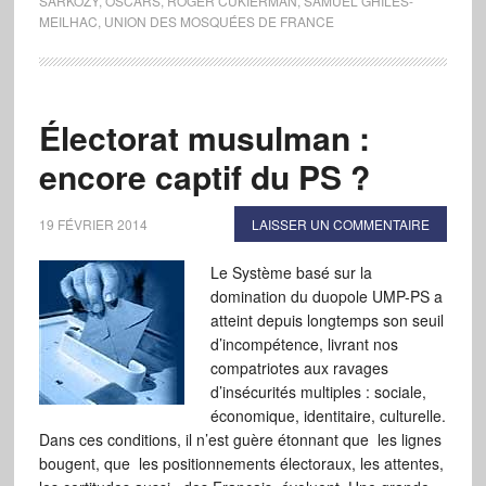
SARKOZY
,
OSCARS
,
ROGER CUKIERMAN
,
SAMUEL GHILES-
MEILHAC
,
UNION DES MOSQUÉES DE FRANCE
Électorat musulman :
encore captif du PS ?
19 FÉVRIER 2014
LAISSER UN COMMENTAIRE
Le Système basé sur la
domination du duopole UMP-PS a
atteint depuis longtemps son seuil
d’incompétence, livrant nos
compatriotes aux ravages
d’insécurités multiples : sociale,
économique, identitaire, culturelle.
Dans ces conditions, il n’est guère étonnant que les lignes
bougent, que les positionnements électoraux, les attentes,