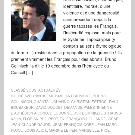
identitaire, morale, d’une
violence et d’une dangerosité
sans précédent depuis la
guerre tabasse les Français,
l’insécurité explose, mais pour
le Système, l’apocalypse (y
compris au sens étymologique
du terme…) réside dans la propagation de la quenelle ! Ils
prennent vraiment les Français pour des abrutis! Bruno
Gollnisch l’a dit le 19 décembre dans l’hémicycle du
Conseil […]
CLASSÉ SOUS :
ACTUALITÉS
BALISÉ AVEC :
ANTISÉMITISME
,
ANTISIONISME
,
BRUNO
GOLLNISCH
,
CHANTAL JOUANNO
,
CHRISTIAN ESTROSI
,
DALIL
BOUBAKEUR
,
DAVID DOUCET
,
DEMANDE PALESTINIENNE
D’ADHÉSION À L’ONU
,
DIEUDONNÉ
,
DSK DOMINIQUE STRAUSS-
KAHN
,
FLORIAN PHILIPPOT
,
FN
,
FRANÇOIS HOLLANDE
,
ISRAËL
,
JEAN-CLAUDE GAUDIN
,
JEAN-FRANÇOIS COPÉ
,
JEAN-MARC
PUJOL
,
LOUIS ALIOT.
,
MARINE LE PEN
,
MARSEILLE
,
NICE
,