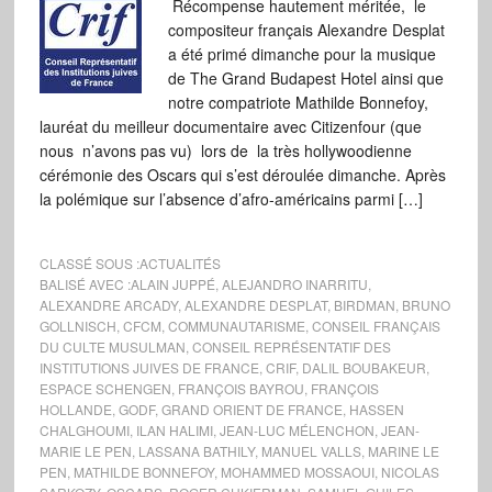
Récompense hautement méritée, le
compositeur français Alexandre Desplat
a été primé dimanche pour la musique
de The Grand Budapest Hotel ainsi que
notre compatriote Mathilde Bonnefoy,
lauréat du meilleur documentaire avec Citizenfour (que
nous n’avons pas vu) lors de la très hollywoodienne
cérémonie des Oscars qui s’est déroulée dimanche. Après
la polémique sur l’absence d’afro-américains parmi […]
CLASSÉ SOUS :
ACTUALITÉS
BALISÉ AVEC :
ALAIN JUPPÉ
,
ALEJANDRO INARRITU
,
ALEXANDRE ARCADY
,
ALEXANDRE DESPLAT
,
BIRDMAN
,
BRUNO
GOLLNISCH
,
CFCM
,
COMMUNAUTARISME
,
CONSEIL FRANÇAIS
DU CULTE MUSULMAN
,
CONSEIL REPRÉSENTATIF DES
INSTITUTIONS JUIVES DE FRANCE
,
CRIF
,
DALIL BOUBAKEUR
,
ESPACE SCHENGEN
,
FRANÇOIS BAYROU
,
FRANÇOIS
HOLLANDE
,
GODF
,
GRAND ORIENT DE FRANCE
,
HASSEN
CHALGHOUMI
,
ILAN HALIMI
,
JEAN-LUC MÉLENCHON
,
JEAN-
MARIE LE PEN
,
LASSANA BATHILY
,
MANUEL VALLS
,
MARINE LE
PEN
,
MATHILDE BONNEFOY
,
MOHAMMED MOSSAOUI
,
NICOLAS