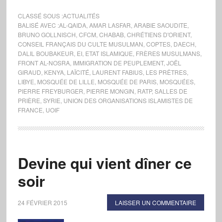
CLASSÉ SOUS :
ACTUALITÉS
BALISÉ AVEC :
AL-QAIDA
,
AMAR LASFAR
,
ARABIE SAOUDITE
,
BRUNO GOLLNISCH
,
CFCM
,
CHABAB
,
CHRÉTIENS D'ORIENT
,
CONSEIL FRANÇAIS DU CULTE MUSULMAN
,
COPTES
,
DAECH
,
DALIL BOUBAKEUR
,
EI
,
ETAT ISLAMIQUE
,
FRÈRES MUSULMANS
,
FRONT AL-NOSRA
,
IMMIGRATION DE PEUPLEMENT
,
JOËL
GIRAUD
,
KENYA
,
LAÏCITÉ
,
LAURENT FABIUS
,
LES PRÊTRES
,
LIBYE
,
MOSQUÉE DE LILLE
,
MOSQUÉE DE PARIS
,
MOSQUÉES
,
PIERRE FREYBURGER
,
PIERRE MONGIN
,
RATP
,
SALLES DE
PRIÈRE
,
SYRIE
,
UNION DES ORGANISATIONS ISLAMISTES DE
FRANCE
,
UOIF
Devine qui vient dîner ce
soir
24 FÉVRIER 2015
LAISSER UN COMMENTAIRE