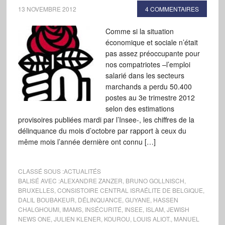
13 NOVEMBRE 2012
4 COMMENTAIRES
Comme si la situation
économique et sociale n’était
pas assez préoccupante pour
nos compatriotes –l’emploi
salarié dans les secteurs
marchands a perdu 50.400
postes au 3e trimestre 2012
selon des estimations
provisoires publiées mardi par l’Insee-, les chiffres de la
délinquance du mois d’octobre par rapport à ceux du
même mois l’année dernière ont connu […]
CLASSÉ SOUS :
ACTUALITÉS
BALISÉ AVEC :
ALEXANDRE ZANZER
,
BRUNO GOLLNISCH
,
BRUXELLES
,
CONSISTOIRE CENTRAL ISRAÉLITE DE BELGIQUE
,
DALIL BOUBAKEUR
,
DÉLINQUANCE
,
GUYANE
,
HASSEN
CHALGHOUMI
,
IMAMS
,
INSÉCURITÉ
,
INSEE
,
ISLAM
,
JEWISH
NEWS ONE
,
JULIEN KLENER
,
KOUROU
,
LOUIS ALIOT.
,
MANUEL