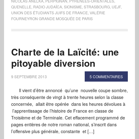
NICOLAS ANELKA
,
PERPIGNAN
,
PYRÉNÉES-ORIENTALES
,
QUENELLE
,
RADIO JUDAÏCA
,
SIONISME
,
STRASBOURG
,
UEJF
,
UNION DES ÉTUDIANTS JUIFS DE FRANCE
,
VALÉRIE
FOURNEYRON GRANDE MOSQUÉE DE PARIS
Charte de la Laïcité: une
pitoyable diversion
9 SEPTEMBRE 2013
5 COMMENTAIRES
Il vient d’être annoncé qu’une nouvelle coupe sombre,
très conséquente de vingt à trente heures selon la classe
concernée, allait être opérée dans les heures dévolues à
l’apprentissage de l’histoire de France en classe de
Troisième et de Terminale. Cet effacement programmé de
pages entières de notre roman national, s’inscrit dans
l’offensive plus générale, constante et […]