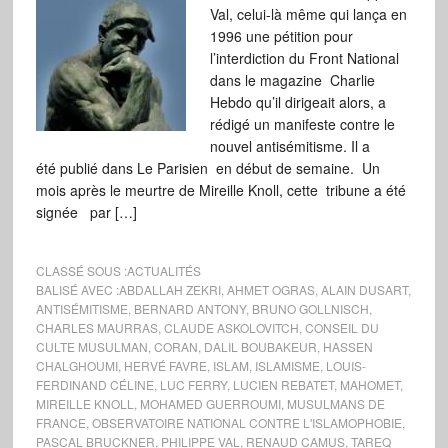
Val, celui-là même qui lança en
1996 une pétition pour
l’interdiction du Front National
dans le magazine Charlie
Hebdo qu’il dirigeait alors, a
rédigé un manifeste contre le
nouvel antisémitisme. Il a
été publié dans Le Parisien en début de semaine. Un
mois après le meurtre de Mireille Knoll, cette tribune a été
signée par […]
CLASSÉ SOUS :
ACTUALITÉS
BALISÉ AVEC :
ABDALLAH ZEKRI
,
AHMET OGRAS
,
ALAIN DUSART
,
ANTISÉMITISME
,
BERNARD ANTONY
,
BRUNO GOLLNISCH
,
CHARLES MAURRAS
,
CLAUDE ASKOLOVITCH
,
CONSEIL DU
CULTE MUSULMAN
,
CORAN
,
DALIL BOUBAKEUR
,
HASSEN
CHALGHOUMI
,
HERVÉ FAVRE
,
ISLAM
,
ISLAMISME
,
LOUIS-
FERDINAND CÉLINE
,
LUC FERRY
,
LUCIEN REBATET
,
MAHOMET
,
MIREILLE KNOLL
,
MOHAMED GUERROUMI
,
MUSULMANS DE
FRANCE
,
OBSERVATOIRE NATIONAL CONTRE L'ISLAMOPHOBIE
,
PASCAL BRUCKNER
,
PHILIPPE VAL
,
RENAUD CAMUS
,
TAREQ