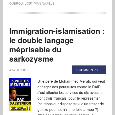
OUBROU
,
UOIF
,
YVAN NAJIELS
Immigration-islamisation :
le double langage
méprisable du
sarkozysme
4 AVRIL 2012
1 COMMENTAIRE
Si le père de Mohammed Merah, qui veut
engager des poursuites contre le RAID,
s’est attaché les services de dix avocats,
dont trois français, pour le représenter
(ce monsieur disposerait-il d’un trésor de
guerre pour s’offrir une telle armée ?)