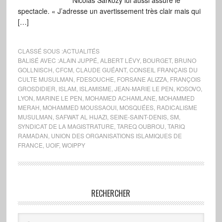
Nicolas Sarkozy lui aussi assure le
spectacle. « J’adresse un avertissement très clair mais qui
[…]
CLASSÉ SOUS :
ACTUALITÉS
BALISÉ AVEC :
ALAIN JUPPÉ
,
ALBERT LÉVY
,
BOURGET
,
BRUNO
GOLLNISCH
,
CFCM
,
CLAUDE GUÉANT
,
CONSEIL FRANÇAIS DU
CULTE MUSULMAN
,
FDESOUCHE
,
FORSANE ALIZZA
,
FRANÇOIS
GROSDIDIER
,
ISLAM
,
ISLAMISME
,
JEAN-MARIE LE PEN
,
KOSOVO
,
LYON
,
MARINE LE PEN
,
MOHAMED ACHAMLANE
,
MOHAMMED
MERAH
,
MOHAMMED MOUSSAOUI
,
MOSQUÉES
,
RADICALISME
MUSULMAN
,
SAFWAT AL HIJAZI
,
SEINE-SAINT-DENIS
,
SM
,
SYNDICAT DE LA MAGISTRATURE
,
TAREQ OUBROU
,
TARIQ
RAMADAN
,
UNION DES ORGANISATIONS ISLAMIQUES DE
FRANCE
,
UOIF
,
WOIPPY
RECHERCHER