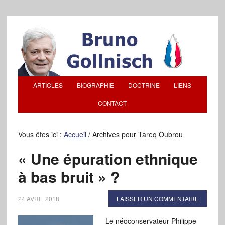
ARTICLES
BIOGRAPHIE
DOCTRINE
LIENS
CONTACT
Vous êtes ici :
Accueil
/
Archives pour Tareq Oubrou
« Une épuration ethnique
à bas bruit » ?
24 AVRIL 2018
LAISSER UN COMMENTAIRE
Le néoconservateur Philippe