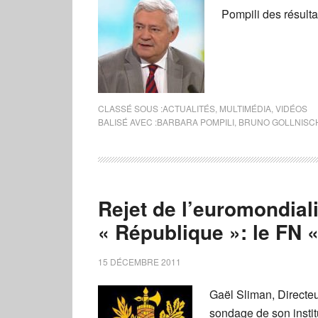
Pompili des résult
CLASSÉ SOUS :
ACTUALITÉS
,
MULTIMÉDIA
,
VIDÉOS
BALISÉ AVEC :
BARBARA POMPILI
,
BRUNO GOLLNISC
Rejet de l’euromondial
« République »: le FN « 
15 DÉCEMBRE 2011
Gaël Sliman, Directe
sondage de son instit