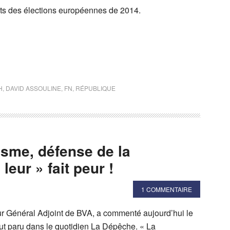
ats des élections européennes de 2014.
H
,
DAVID ASSOULINE
,
FN
,
RÉPUBLIQUE
isme, défense de la
leur » fait peur !
1 COMMENTAIRE
ur Général Adjoint de BVA, a commenté aujourd’hui le
ut paru dans le quotidien La Dépêche. « La