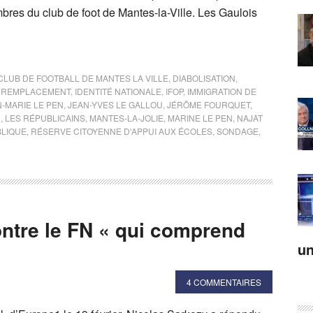
mbres du club de foot de Mantes-la-Ville. Les Gaulois
CLUB DE FOOTBALL DE MANTES LA VILLE
,
DIABOLISATION
,
 REMPLACEMENT
,
IDENTITÉ NATIONALE
,
IFOP
,
IMMIGRATION DE
-MARIE LE PEN
,
JEAN-YVES LE GALLOU
,
JÉRÔME FOURQUET
,
R
,
LES RÉPUBLICAINS
,
MANTES-LA-JOLIE
,
MARINE LE PEN
,
NAJAT
LIQUE
,
RÉSERVE CITOYENNE D'APPUI AUX ÉCOLES
,
SONDAGE
,
ontre le FN « qui comprend
un
4 COMMENTAIRES