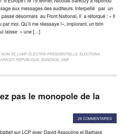
l d’Europe1 le 19 février, Nicolas Sarkozy a répondu
usage aux messages des auditeurs. Interpellé par un
passé désormais au Front National, il a rétorqué : « Il
u par moi. Qu’il me réessaye !», implorant, un brin
ui laisse « une […]
NOM DE L’UMP
,
ÉLECTION PRÉSDIENTIELLE
,
ÉLECTIONS
SARKOZY
,
RÉPUBLIQUE
,
SONDAGE
,
UMP
vez pas le monopole de la
26 COMMENTAIRES
battait sur LCP avec David Assouline et Barbara