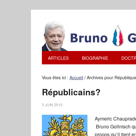
ARTICLES
BIOGRAPHIE
DOCTR
Vous êtes ici :
Accueil
/
Archives pour Républiqu
Républicains?
5 JUIN 2015
Aymeric Chauprade
Bruno Gollnisch qua
propos qu’il tient 