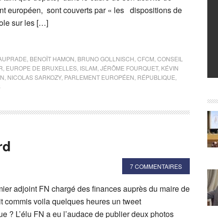
t européen, sont couverts par « les dispositions de
cole sur les […]
AUPRADE
,
BENOÎT HAMON
,
BRUNO GOLLNISCH
,
CFCM
,
CONSEIL
R
,
EUROPE DE BRUXELLES
,
ISLAM
,
JÉRÔME FOURQUET
,
KÉVIN
EN
,
NICOLAS SARKOZY
,
PARLEMENT EUROPÉEN
,
RÉPUBLIQUE
,
S
rd
7 COMMENTAIRES
mier adjoint FN chargé des finances auprès du maire de
ait commis voila quelques heures un tweet
ue ? L’élu FN a eu l’audace de publier deux photos