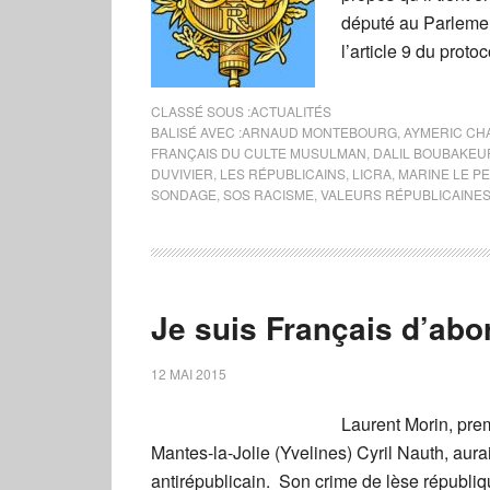
député au Parlemen
l’article 9 du proto
CLASSÉ SOUS :
ACTUALITÉS
BALISÉ AVEC :
ARNAUD MONTEBOURG
,
AYMERIC CH
FRANÇAIS DU CULTE MUSULMAN
,
DALIL BOUBAKEU
DUVIVIER
,
LES RÉPUBLICAINS
,
LICRA
,
MARINE LE P
SONDAGE
,
SOS RACISME
,
VALEURS RÉPUBLICAINE
Je suis Français d’abo
12 MAI 2015
Laurent Morin, pre
Mantes-la-Jolie (Yvelines) Cyril Nauth, aur
antirépublicain. Son crime de lèse républiq