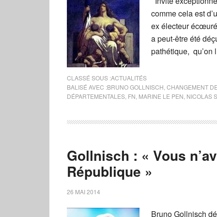
Invité exceptionne
comme cela est d’
ex électeur écœuré 
a peut-être été déç
pathétique, qu’on l
CLASSÉ SOUS :
ACTUALITÉS
BALISÉ AVEC :
BRUNO GOLLNISCH
,
CHANGEMENT DE 
DÉPARTEMENTALES
,
FN
,
MARINE LE PEN
,
NICOLAS 
Gollnisch : « Vous n’a
République »
26 MAI 2014
Bruno Gollnisch dé