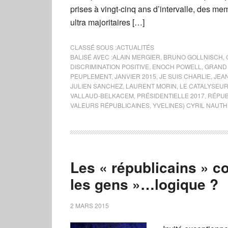
prises à vingt-cinq ans d’intervalle, des me
ultra majoritaires […]
CLASSÉ SOUS :
ACTUALITÉS
BALISÉ AVEC :
ALAIN MERGIER
,
BRUNO GOLLNISCH
,
DISCRIMINATION POSITIVE
,
ENOCH POWELL
,
GRAND
PEUPLEMENT
,
JANVIER 2015
,
JE SUIS CHARLIE
,
JEAN
JULIEN SANCHEZ
,
LAURENT MORIN
,
LE CATALYSEU
VALLAUD-BELKACEM
,
PRÉSIDENTIELLE 2017
,
RÉPUB
VALEURS RÉPUBLICAINES
,
YVELINES) CYRIL NAUTH
Les « républicains » c
les gens »…logique ?
2 MARS 2015