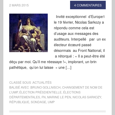
2 MARS 2015
4 COMMENTAIRES
Invité exceptionnel d’Europe1
le 19 février, Nicolas Sarkozy a
répondu comme cela est
d’usage aux messages des
auditeurs. Interpellé par un ex
électeur écœuré passé
désormais au Front National, il
a rétorqué : « Il a peut-être été
déçu par moi. Qu’il me réessaye !», implorant, un brin
pathétique, qu’on lui laisse « une […]
CLASSÉ SOUS :
ACTUALITÉS
BALISÉ AVEC :
BRUNO GOLLNISCH
,
CHANGEMENT DE NOM DE
L’UMP
,
ÉLECTION PRÉSDIENTIELLE
,
ÉLECTIONS
DÉPARTEMENTALES
,
FN
,
MARINE LE PEN
,
NICOLAS SARKOZY
,
RÉPUBLIQUE
,
SONDAGE
,
UMP