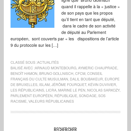
ligne que Bruno Gollnisch
quand il rappelle à la « justice »
de son pays que les propos
qu’il tient en tant que député,
dans le cadre de son activité
de député au Parlement
européen, sont couverts par « les dispositions de l’article
9 du protocole sur les […]
CLASSÉ SOUS :
ACTUALITÉS
BALISÉ AVEC :
ARNAUD MONTEBOURG
,
AYMERIC CHAUPRADE
,
BENOÎT HAMON
,
BRUNO GOLLNISCH
,
CFCM
,
CONSEIL
FRANÇAIS DU CULTE MUSULMAN
,
DALIL BOUBAKEUR
,
EUROPE
DE BRUXELLES
,
ISLAM
,
JÉRÔME FOURQUET
,
KÉVIN DUVIVIER
,
LES RÉPUBLICAINS
,
LICRA
,
MARINE LE PEN
,
NICOLAS SARKOZY
,
PARLEMENT EUROPÉEN
,
RÉPUBLIQUE
,
SONDAGE
,
SOS
RACISME
,
VALEURS RÉPUBLICAINES
RECHERCHER