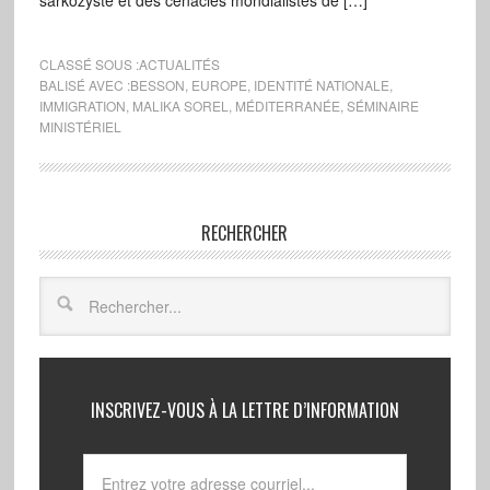
sarkozyste et des cénacles mondialistes de […]
CLASSÉ SOUS :
ACTUALITÉS
BALISÉ AVEC :
BESSON
,
EUROPE
,
IDENTITÉ NATIONALE
,
IMMIGRATION
,
MALIKA SOREL
,
MÉDITERRANÉE
,
SÉMINAIRE
MINISTÉRIEL
RECHERCHER
INSCRIVEZ-VOUS À LA LETTRE D’INFORMATION