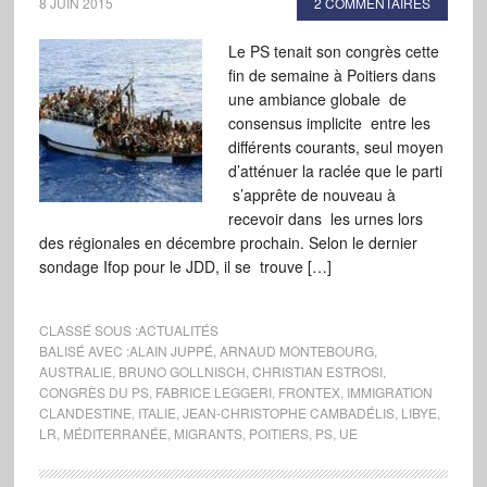
8 JUIN 2015
2 COMMENTAIRES
Le PS tenait son congrès cette
fin de semaine à Poitiers dans
une ambiance globale de
consensus implicite entre les
différents courants, seul moyen
d’atténuer la raclée que le parti
s’apprête de nouveau à
recevoir dans les urnes lors
des régionales en décembre prochain. Selon le dernier
sondage Ifop pour le JDD, il se trouve […]
CLASSÉ SOUS :
ACTUALITÉS
BALISÉ AVEC :
ALAIN JUPPÉ
,
ARNAUD MONTEBOURG
,
AUSTRALIE
,
BRUNO GOLLNISCH
,
CHRISTIAN ESTROSI
,
CONGRÈS DU PS
,
FABRICE LEGGERI
,
FRONTEX
,
IMMIGRATION
CLANDESTINE
,
ITALIE
,
JEAN-CHRISTOPHE CAMBADÉLIS
,
LIBYE
,
LR
,
MÉDITERRANÉE
,
MIGRANTS
,
POITIERS
,
PS
,
UE