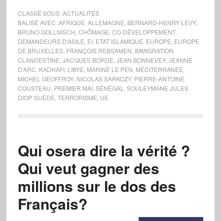
CLASSÉ SOUS :
ACTUALITÉS
BALISÉ AVEC :
AFRIQUE
,
ALLEMAGNE
,
BERNARD-HENRY LÉVY
,
BRUNO GOLLNISCH
,
CHÔMAGE
,
CO-DÉVELOPPEMENT
,
DEMANDEURS D'ASILE
,
EI
,
ETAT ISLAMIQUE
,
EUROPE
,
EUROPE
DE BRUXELLES
,
FRANÇOIS REBSAMEN
,
IMMIGRATION
CLANDESTINE
,
JACQUES BORDE
,
JEAN BONNEVEY
,
JEANNE
D’ARC
,
KADHAFI
,
LIBYE
,
MARINE LE PEN
,
MÉDITERRANÉE
,
MICHEL GEOFFROY
,
NICOLAS SARKOZY
,
PIERRE-ANTOINE
COUSTEAU
,
PREMIER MAI
,
SÉNÉGAL
,
SOULEYMANE JULES
DIOP
,
SUÈDE
,
TERRORISME
,
UE
Qui osera dire la vérité ?
Qui veut gagner des
millions sur le dos des
Français?