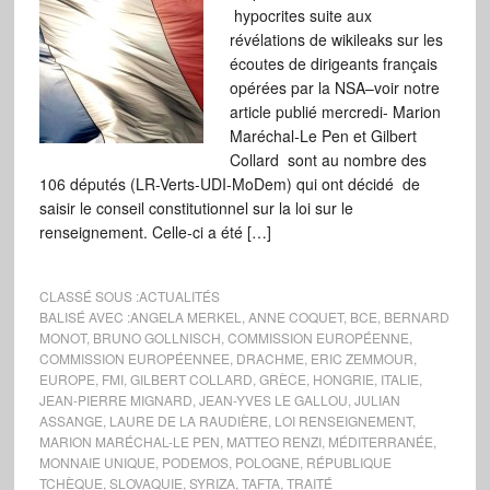
hypocrites suite aux
révélations de wikileaks sur les
écoutes de dirigeants français
opérées par la NSA–voir notre
article publié mercredi- Marion
Maréchal-Le Pen et Gilbert
Collard sont au nombre des
106 députés (LR-Verts-UDI-MoDem) qui ont décidé de
saisir le conseil constitutionnel sur la loi sur le
renseignement. Celle-ci a été […]
CLASSÉ SOUS :
ACTUALITÉS
BALISÉ AVEC :
ANGELA MERKEL
,
ANNE COQUET
,
BCE
,
BERNARD
MONOT
,
BRUNO GOLLNISCH
,
COMMISSION EUROPÉENNE
,
COMMISSION EUROPÉENNEE
,
DRACHME
,
ERIC ZEMMOUR
,
EUROPE
,
FMI
,
GILBERT COLLARD
,
GRÈCE
,
HONGRIE
,
ITALIE
,
JEAN-PIERRE MIGNARD
,
JEAN-YVES LE GALLOU
,
JULIAN
ASSANGE
,
LAURE DE LA RAUDIÈRE
,
LOI RENSEIGNEMENT
,
MARION MARÉCHAL-LE PEN
,
MATTEO RENZI
,
MÉDITERRANÉE
,
MONNAIE UNIQUE
,
PODEMOS
,
POLOGNE
,
RÉPUBLIQUE
TCHÈQUE
,
SLOVAQUIE
,
SYRIZA
,
TAFTA
,
TRAITÉ