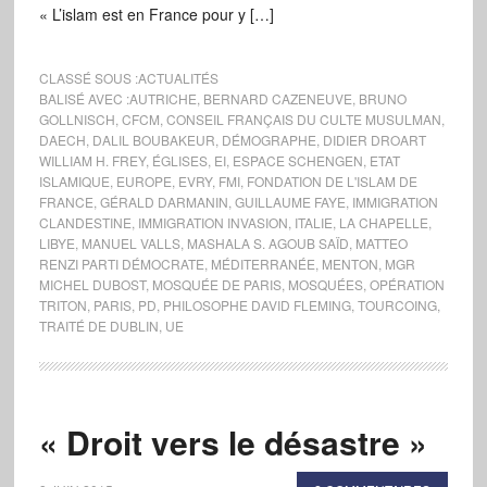
« L’islam est en France pour y […]
CLASSÉ SOUS :
ACTUALITÉS
BALISÉ AVEC :
AUTRICHE
,
BERNARD CAZENEUVE
,
BRUNO
GOLLNISCH
,
CFCM
,
CONSEIL FRANÇAIS DU CULTE MUSULMAN
,
DAECH
,
DALIL BOUBAKEUR
,
DÉMOGRAPHE
,
DIDIER DROART
WILLIAM H. FREY
,
ÉGLISES
,
EI
,
ESPACE SCHENGEN
,
ETAT
ISLAMIQUE
,
EUROPE
,
EVRY
,
FMI
,
FONDATION DE L'ISLAM DE
FRANCE
,
GÉRALD DARMANIN
,
GUILLAUME FAYE
,
IMMIGRATION
CLANDESTINE
,
IMMIGRATION INVASION
,
ITALIE
,
LA CHAPELLE
,
LIBYE
,
MANUEL VALLS
,
MASHALA S. AGOUB SAÏD
,
MATTEO
RENZI PARTI DÉMOCRATE
,
MÉDITERRANÉE
,
MENTON
,
MGR
MICHEL DUBOST
,
MOSQUÉE DE PARIS
,
MOSQUÉES
,
OPÉRATION
TRITON
,
PARIS
,
PD
,
PHILOSOPHE DAVID FLEMING
,
TOURCOING
,
TRAITÉ DE DUBLIN
,
UE
« Droit vers le désastre »