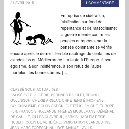
21 AVRIL 2015
1 COMMENTAIRE
Entreprise de sidération,
falsification sur fond de
repentance et de masochisme:
la guerre menée contre les
peuples européens par la
pensée dominante se vérifie
encore après le dernier terrible naufrage de centaines de
clandestins en Méditerranée. La faute à l’Europe, à son
égoïsme, à son indifférence, à son refus de l’autre
martèlent les bonnes âmes. […]
CLASSÉ SOUS :
ACTUALITÉS
BALISÉ AVEC :
ALGÉRIE
,
BERNARD BAJOLET
,
BRUNO
GOLLNISCH
,
CHEKIB ARSLAN
,
CHRÉTIENS ÉTHIOPIENS
,
COLONIALISME
,
COLONISATION
,
EI
,
ETAT ISLAMIQUE
,
EUROPE
,
FLN
,
FRANÇOIS HOLLANDE
,
FRÈRES MUSULMANS
,
GÉNÉRAL
DE GAULLE
,
GILLES CLAVREUL
,
HARKIS
,
HARLEM DÉSIR
,
HUBERT COLIN DE VERDIÈRE
,
IMMIGRATION CLANDESTINE
,
JEAN-MARC TODESCHINI
,
LIBYE
,
MANUEL VALLS
,