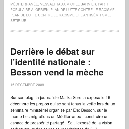
MÉDITERRANÉE
,
MESSALI HADJ
,
MICHEL BARNIER
,
PARTI
POPULAIRE ALGÉRIEN
,
PLAN DE LUTTE CONTRE LE RACISME
,
PLAN DE LUTTE CONTRE LE RACISME ET L'ANTISÉMITISME
,
SÉTIF
,
UE
Derrière le débat sur
l’identité nationale :
Besson vend la mèche
16 DÉCEMBRE 2009
Sur son blog, la journaliste Malika Sorel a exposé le 15
décembre les propos qui se sont tenus la veille lors du un
séminaire ministériel organisé par Éric Besson, sur le
thème Les migrations en Méditerranée : construire un
espace de prospérité partagé . Soit l’exposé de la vision