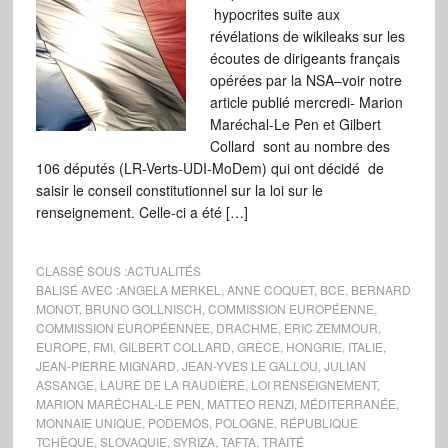
hypocrites suite aux
révélations de wikileaks sur les
écoutes de dirigeants français
opérées par la NSA–voir notre
article publié mercredi- Marion
Maréchal-Le Pen et Gilbert
Collard sont au nombre des
106 députés (LR-Verts-UDI-MoDem) qui ont décidé de
saisir le conseil constitutionnel sur la loi sur le
renseignement. Celle-ci a été […]
CLASSÉ SOUS :
ACTUALITÉS
BALISÉ AVEC :
ANGELA MERKEL
,
ANNE COQUET
,
BCE
,
BERNARD
MONOT
,
BRUNO GOLLNISCH
,
COMMISSION EUROPÉENNE
,
COMMISSION EUROPÉENNEE
,
DRACHME
,
ERIC ZEMMOUR
,
EUROPE
,
FMI
,
GILBERT COLLARD
,
GRÈCE
,
HONGRIE
,
ITALIE
,
JEAN-PIERRE MIGNARD
,
JEAN-YVES LE GALLOU
,
JULIAN
ASSANGE
,
LAURE DE LA RAUDIÈRE
,
LOI RENSEIGNEMENT
,
MARION MARÉCHAL-LE PEN
,
MATTEO RENZI
,
MÉDITERRANÉE
,
MONNAIE UNIQUE
,
PODEMOS
,
POLOGNE
,
RÉPUBLIQUE
TCHÈQUE
,
SLOVAQUIE
,
SYRIZA
,
TAFTA
,
TRAITÉ