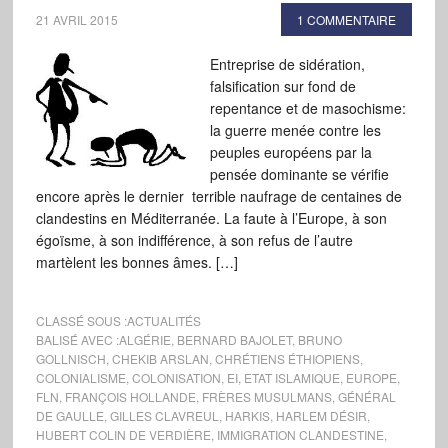
21 AVRIL 2015
1 COMMENTAIRE
Entreprise de sidération,
falsification sur fond de
repentance et de masochisme:
la guerre menée contre les
peuples européens par la
pensée dominante se vérifie
encore après le dernier terrible naufrage de centaines de
clandestins en Méditerranée. La faute à l’Europe, à son
égoïsme, à son indifférence, à son refus de l’autre
martèlent les bonnes âmes. […]
CLASSÉ SOUS :
ACTUALITÉS
BALISÉ AVEC :
ALGÉRIE
,
BERNARD BAJOLET
,
BRUNO
GOLLNISCH
,
CHEKIB ARSLAN
,
CHRÉTIENS ÉTHIOPIENS
,
COLONIALISME
,
COLONISATION
,
EI
,
ETAT ISLAMIQUE
,
EUROPE
,
FLN
,
FRANÇOIS HOLLANDE
,
FRÈRES MUSULMANS
,
GÉNÉRAL
DE GAULLE
,
GILLES CLAVREUL
,
HARKIS
,
HARLEM DÉSIR
,
HUBERT COLIN DE VERDIÈRE
,
IMMIGRATION CLANDESTINE
,