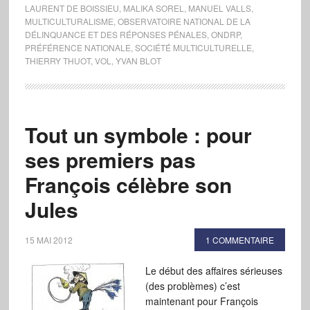
LAURENT DE BOISSIEU
,
MALIKA SOREL
,
MANUEL VALLS
,
MULTICULTURALISME
,
OBSERVATOIRE NATIONAL DE LA
DÉLINQUANCE ET DES RÉPONSES PÉNALES
,
ONDRP
,
PRÉFÉRENCE NATIONALE
,
SOCIÉTÉ MULTICULTURELLE
,
THIERRY THUOT
,
VOL
,
YVAN BLOT
Tout un symbole : pour
ses premiers pas
François célèbre son
Jules
15 MAI 2012
1 COMMENTAIRE
Le début des affaires sérieuses
(des problèmes) c’est
maintenant pour François