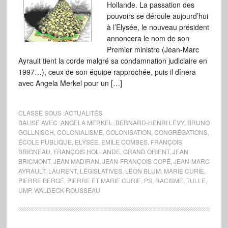
Hollande. La passation des
pouvoirs se déroule aujourd’hui
à l’Elysée, le nouveau président
annoncera le nom de son
Premier ministre (Jean-Marc
Ayrault tient la corde malgré sa condamnation judiciaire en
1997…), ceux de son équipe rapprochée, puis il dînera
avec Angela Merkel pour un […]
CLASSÉ SOUS :
ACTUALITÉS
BALISÉ AVEC :
ANGELA MERKEL
,
BERNARD-HENRI LÉVY
,
BRUNO
GOLLNISCH
,
COLONIALISME
,
COLONISATION
,
CONGRÉGATIONS
,
ÉCOLE PUBLIQUE
,
ELYSÉE
,
EMILE COMBES
,
FRANÇOIS
BRIGNEAU
,
FRANÇOIS HOLLANDE
,
GRAND ORIENT
,
JEAN
BRICMONT
,
JEAN MADIRAN
,
JEAN-FRANÇOIS COPÉ
,
JEAN-MARC
AYRAULT
,
LAURENT
,
LÉGISLATIVES
,
LÉON BLUM
,
MARIE CURIE
,
PIERRE BERGÉ
,
PIERRE ET MARIE CURIE
,
PS
,
RACISME
,
TULLE
,
UMP
,
WALDECK-ROUSSEAU