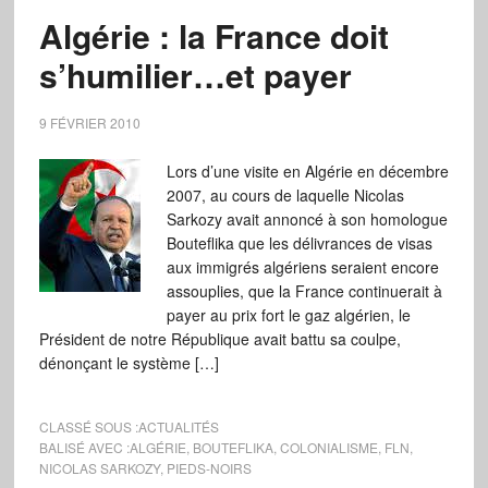
Algérie : la France doit
s’humilier…et payer
9 FÉVRIER 2010
Lors d’une visite en Algérie en décembre
2007, au cours de laquelle Nicolas
Sarkozy avait annoncé à son homologue
Bouteflika que les délivrances de visas
aux immigrés algériens seraient encore
assouplies, que la France continuerait à
payer au prix fort le gaz algérien, le
Président de notre République avait battu sa coulpe,
dénonçant le système […]
CLASSÉ SOUS :
ACTUALITÉS
BALISÉ AVEC :
ALGÉRIE
,
BOUTEFLIKA
,
COLONIALISME
,
FLN
,
NICOLAS SARKOZY
,
PIEDS-NOIRS