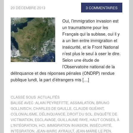
20 DÉCEMBRE 2013
3 COMMENTAIRES
Oui, l’immigration invasion est
un traumatisme pour les
Français qui la subisse, oui il y
a un lien entre immigration et
insécurité, et le Front National
n’est plus le seul à oser le dire.
Selon une étude de
l’Observatoire national de la
délinquance et des réponses pénales (ONDRP) rendue
publique lundi, la part d’étrangers mis […]
CLASSÉ SOUS :
ACTUALITÉS
BALISÉ AVEC :
ALAIN PEYREFITTE
,
ASSIMILATION
,
BRUNO
GOLLNISCH
,
CHARLES DE GAULLE
,
CLAUDE GUÉANT
,
COLONIALISME
,
DÉLINQUANCE
,
DROIT DU SOL
,
ENQUÊTE DE
VICTIMATION
,
ESCLAVAGE
,
GUILLAUME FAYE
,
HAUT CONSEIL À
L'INTÉGRATION
,
HCI
,
IMMIGRATION INVASION
,
INSÉCURITÉ
,
INTÉGRATION
,
JEAN-MARC AYRAULT
,
JEAN-MARIE LE PEN
,