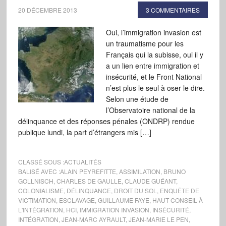
20 DÉCEMBRE 2013
3 COMMENTAIRES
Oui, l’immigration invasion est
un traumatisme pour les
Français qui la subisse, oui il y
a un lien entre immigration et
insécurité, et le Front National
n’est plus le seul à oser le dire.
Selon une étude de
l’Observatoire national de la
délinquance et des réponses pénales (ONDRP) rendue
publique lundi, la part d’étrangers mis […]
CLASSÉ SOUS :
ACTUALITÉS
BALISÉ AVEC :
ALAIN PEYREFITTE
,
ASSIMILATION
,
BRUNO
GOLLNISCH
,
CHARLES DE GAULLE
,
CLAUDE GUÉANT
,
COLONIALISME
,
DÉLINQUANCE
,
DROIT DU SOL
,
ENQUÊTE DE
VICTIMATION
,
ESCLAVAGE
,
GUILLAUME FAYE
,
HAUT CONSEIL À
L'INTÉGRATION
,
HCI
,
IMMIGRATION INVASION
,
INSÉCURITÉ
,
INTÉGRATION
,
JEAN-MARC AYRAULT
,
JEAN-MARIE LE PEN
,