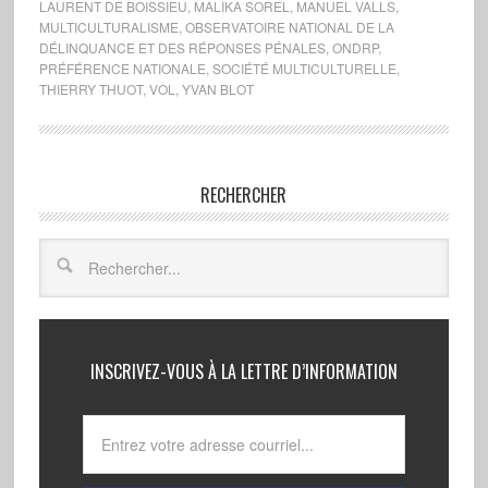
LAURENT DE BOISSIEU
,
MALIKA SOREL
,
MANUEL VALLS
,
MULTICULTURALISME
,
OBSERVATOIRE NATIONAL DE LA
DÉLINQUANCE ET DES RÉPONSES PÉNALES
,
ONDRP
,
PRÉFÉRENCE NATIONALE
,
SOCIÉTÉ MULTICULTURELLE
,
THIERRY THUOT
,
VOL
,
YVAN BLOT
RECHERCHER
INSCRIVEZ-VOUS À LA LETTRE D’INFORMATION