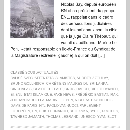
Nicolas Bay, député européen
RN et co-président du groupe
ENL, rappelait dans le cadre
des persécutions judiciaires
dont les nationaux sont la cible
que la juge Claire Thépaut, qui
venait d’auditionner Marine Le
Pen, «était responsable en Ile-de-France du Syndicat de
la Magistrature (extrême -gauche) à qui on doit […]
CLASSÉ SOUS :
ACTUALITÉS
BALISÉ AVEC :
ATTENTATS ISLAMISTES
,
AUDREY AZOULAY
,
BRUNO GOLLNISCH
,
CHRÉTIENS MAURES DU SRI LANKA
,
CINGHALAIS
,
CLAIRE THÉPAUT
,
CNRS
,
DAECH
,
DIDIER RYKNER
,
EI
,
ENL
,
ETAT ISLAMIQUE
,
FAKE NEWS
,
FRÉDÉRIC BASTIAT
,
IRAK
,
JORDAN BARDELLA
,
MARINE LE PEN
,
NICOLAS BAY
,
NODRE-
DAME DE PARIS
,
NTJ
,
PAOLO VANNUCCI
,
PARLEMENT
EUROPÉEN
,
RN
,
RUKI FERNANDO
,
SRI LANKA
,
SYRIE
,
TAMOULS
,
TAWHEED JAMAATH
,
THOMAS LEGRAND
,
UNESCO
,
YVAN BLOT