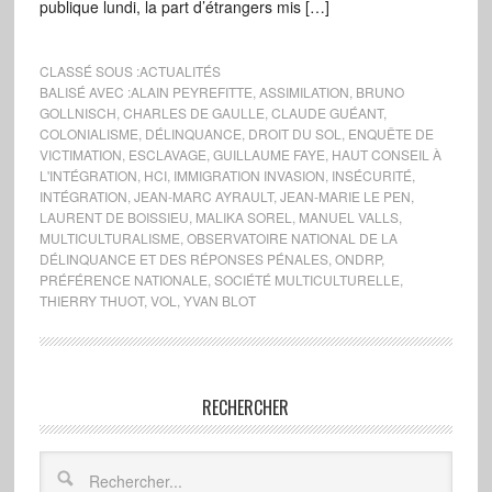
publique lundi, la part d’étrangers mis […]
CLASSÉ SOUS :
ACTUALITÉS
BALISÉ AVEC :
ALAIN PEYREFITTE
,
ASSIMILATION
,
BRUNO
GOLLNISCH
,
CHARLES DE GAULLE
,
CLAUDE GUÉANT
,
COLONIALISME
,
DÉLINQUANCE
,
DROIT DU SOL
,
ENQUÊTE DE
VICTIMATION
,
ESCLAVAGE
,
GUILLAUME FAYE
,
HAUT CONSEIL À
L'INTÉGRATION
,
HCI
,
IMMIGRATION INVASION
,
INSÉCURITÉ
,
INTÉGRATION
,
JEAN-MARC AYRAULT
,
JEAN-MARIE LE PEN
,
LAURENT DE BOISSIEU
,
MALIKA SOREL
,
MANUEL VALLS
,
MULTICULTURALISME
,
OBSERVATOIRE NATIONAL DE LA
DÉLINQUANCE ET DES RÉPONSES PÉNALES
,
ONDRP
,
PRÉFÉRENCE NATIONALE
,
SOCIÉTÉ MULTICULTURELLE
,
THIERRY THUOT
,
VOL
,
YVAN BLOT
RECHERCHER