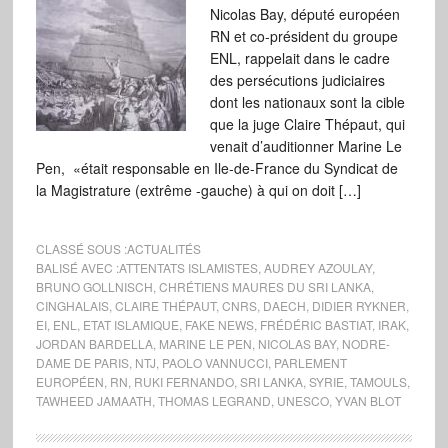
Nicolas Bay, député européen
RN et co-président du groupe
ENL, rappelait dans le cadre
des persécutions judiciaires
dont les nationaux sont la cible
que la juge Claire Thépaut, qui
venait d’auditionner Marine Le
Pen, «était responsable en Ile-de-France du Syndicat de
la Magistrature (extrême -gauche) à qui on doit […]
CLASSÉ SOUS :
ACTUALITÉS
BALISÉ AVEC :
ATTENTATS ISLAMISTES
,
AUDREY AZOULAY
,
BRUNO GOLLNISCH
,
CHRÉTIENS MAURES DU SRI LANKA
,
CINGHALAIS
,
CLAIRE THÉPAUT
,
CNRS
,
DAECH
,
DIDIER RYKNER
,
EI
,
ENL
,
ETAT ISLAMIQUE
,
FAKE NEWS
,
FRÉDÉRIC BASTIAT
,
IRAK
,
JORDAN BARDELLA
,
MARINE LE PEN
,
NICOLAS BAY
,
NODRE-
DAME DE PARIS
,
NTJ
,
PAOLO VANNUCCI
,
PARLEMENT
EUROPÉEN
,
RN
,
RUKI FERNANDO
,
SRI LANKA
,
SYRIE
,
TAMOULS
,
TAWHEED JAMAATH
,
THOMAS LEGRAND
,
UNESCO
,
YVAN BLOT